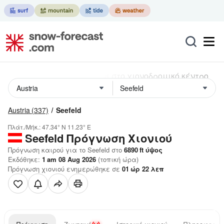
Austria
(337)
Seefeld
Πλάτ./Μήκ.:
47.34° N
11.23° E
Seefeld
Πρόγνωση Χιονιού
Πρόγνωση καιρού για το Seefeld στο
6890
ft
ύψος
Εκδόθηκε:
1 am 08 Aug 2026
(τοπική ώρα)
Πρόγνωση χιονιού ενημερώθηκε σε
01
ώρ
22
λεπ