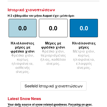
Ιστορικό χιονοπτώσεων
Η 2 εβδομάδα του μήνα August έχει μέσο όρο:
0.0
0.0
0.0
Ηλιόλουστες
Μέρες με
Ηλιόλουστες
μέρες με
φρέσκο χιόνι
μέρες
φρέσκο χιόνι
Φρέσκο χιόνι,
Μέτριο χιόνι,
Φρέσκο χιόνι,
περιορισμένος
κυρίως
κυρίως
ήλιος, καθόλου
ηλιοφάνεια,
ηλιοφάνεια,
άνεμος.
ελαφρύς
ασθενής
άνεμος.
άνεμος.
Seefeld Ιστορικό χιονοπτώσεων