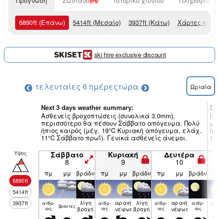
Πρόγνωση
Ζωντανό
Ιστορικό χιονιού
Πληροφορίες
6890
ft
(Επάνω)
5414
ft
(Μεσαίο)
3937
ft
(Κάτω)
Χάρτες καιρ
ski hire exclusive discount
τελευταίες 6 ημέρες
τώρα
Ωριαία
Next 3 days weather summary:
Συ
Ασθενείς βροχοπτώσεις (συνολικά 3.0mm),
Ισ
περισσότερο θα πέσουν Σάββατο απόγευμα. Πολύ
με
ήπιος καιρός (μέγ. 19°C Κυριακή απόγευμα, ελάχ.
ήπ
11°C Σάββατο πρωΐ). Γενικά ασθενείς άνεμοι.
12
Υψος
Σάββατο
Κυριακή
Δευτέρα
8
9
10
πμ
μμ
βράδυ
πμ
μμ
βράδυ
πμ
μμ
βράδυ
π
6890
ft
5414
ft
λίγη
αραιή
λίγη
αραιή
3937
ft
αίθρ­
αίθρ­
αίθρ­
αίθρ­
αίθ
βρον­τές
ιος
βροχή
ιος
νέφωση
βροχή
ιος
νέφωση
ιος
ιο