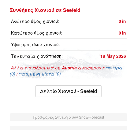
Συνθήκες Χιονιού σε Seefeld
Ανώτερο ύψος χιονιού:
0
in
Κατώτερο ύψος χιονιού:
0
in
Ύψος φρέσκου χιονιού:
—
Τελευταία χιονόπτωση:
18 May 2026
Αλλα χιονοδρομικά σε
Austria
αναφέρουν:
πούδρα
(0)
/
πατημένη πίστα (0)
Δελτίο Χιονιού - Seefeld
Προσφορές Συνεργατών Snow-Forecast