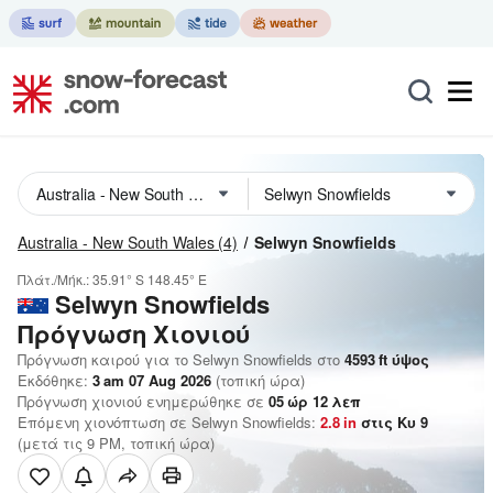
Australia - New South Wales
(4)
Selwyn Snowfields
Πλάτ./Μήκ.:
35.91° S
148.45° E
Selwyn Snowfields
Πρόγνωση Χιονιού
Πρόγνωση καιρού για το Selwyn Snowfields στο
4593
ft
ύψος
Εκδόθηκε:
3 am 07 Aug 2026
(τοπική ώρα)
Πρόγνωση χιονιού ενημερώθηκε σε
05
ώρ
12
λεπ
Επόμενη χιονόπτωση σε Selwyn Snowfields:
2.8
in
στις Κυ 9
(μετά τις 9 PM, τοπική ώρα)