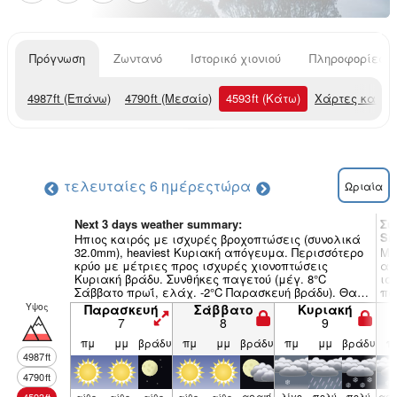
Πρόγνωση
Ζωντανό
Ιστορικό χιονιού
Πληροφορίες χ
4987
ft
(Επάνω)
4790
ft
(Μεσαίο)
4593
ft
(Κάτω)
Χάρτες καιρο
τελευταίες 6 ημέρες
τώρα
Ωριαία
Next 3 days weather summary:
Συ
Sn
Ηπιος καιρός με ισχυρές βροχοπτώσεις (συνολικά
32.0mm), heaviest Κυριακή απόγευμα. Περισσότερο
Μέ
κρύο με μέτριες προς ισχυρές χιονοπτώσεις
απ
Κυριακή βράδυ. Συνθήκες παγετού (μέγ. 8°C
ισ
Σάββατο πρωΐ, ελάχ. -2°C Παρασκευή βράδυ). Θα
πα
αυξηθεί η ένταση των ανέμων (αίθριος Παρασκευή
Τε
Υψος
Παρασκευή
Σάββατο
Κυριακή
βράδυ, ψυχροί άνεμοι ΒΔ από Κυριακή βράδυ).
7
8
9
πμ
μμ
βράδυ
πμ
μμ
βράδυ
πμ
μμ
βράδυ
π
4987
ft
4790
ft
αραιή
λίγο
πολύ
πολύ
αρκ