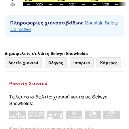
—
5:25
—
—
5:27
—
—
5:28
—
Πληροφορίες χιονοστιβάδων:
Mountain Safety
Collective
Δημοφιλείς σελίδες Selwyn Snowfields
Δελτίο χιονιού
Οδηγός
Ιστορικό
Κάμερες
Ραντάρ Χιονιού
Τελευταία δελτία χιονιού κοντά σε Selwyn
Snowfields:
Καμία πρόσφατη αναφορά για χιόνι