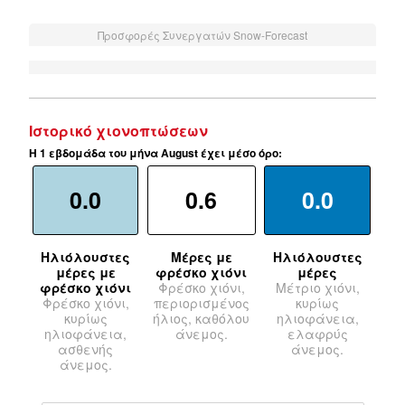
Προσφορές Συνεργατών Snow-Forecast
Ιστορικό χιονοπτώσεων
Η 1 εβδομάδα του μήνα August έχει μέσο όρο:
0.0
0.6
0.0
Ηλιόλουστες
Μέρες με
Ηλιόλουστες
μέρες με
φρέσκο χιόνι
μέρες
φρέσκο χιόνι
Φρέσκο χιόνι,
Μέτριο χιόνι,
Φρέσκο χιόνι,
περιορισμένος
κυρίως
κυρίως
ήλιος, καθόλου
ηλιοφάνεια,
ηλιοφάνεια,
άνεμος.
ελαφρύς
ασθενής
άνεμος.
άνεμος.