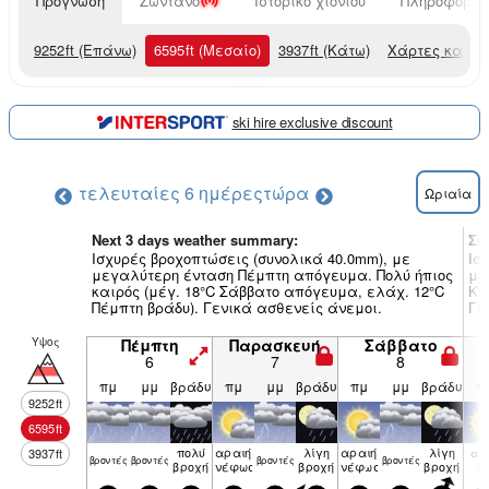
Πρόγνωση
Ζωντανό
Ιστορικό χιονιού
Πληροφορίες
9252
ft
(Επάνω)
6595
ft
(Μεσαίο)
3937
ft
(Κάτω)
Χάρτες καιρο
ski hire exclusive discount
τελευταίες 6 ημέρες
τώρα
Ωριαία
Next 3 days weather summary:
Συ
Ισχυρές βροχοπτώσεις (συνολικά 40.0mm), με
Ισ
μεγαλύτερη ένταση Πέμπτη απόγευμα. Πολύ ήπιος
με
καιρός (μέγ. 18°C Σάββατο απόγευμα, ελάχ. 12°C
Κυ
Πέμπτη βράδυ). Γενικά ασθενείς άνεμοι.
Γε
Υψος
Πέμπτη
Παρασκευή
Σάββατο
6
7
8
πμ
μμ
βράδυ
πμ
μμ
βράδυ
πμ
μμ
βράδυ
π
9252
ft
6595
ft
πολύ
αραιή
λίγη
αραιή
λίγη
3937
ft
αίθ
βρον­τές
βρον­τές
βρον­τές
βρον­τές
βροχή
νέφωση
βροχή
νέφωση
βροχή
ιο