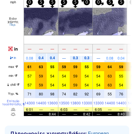
mph
0
5
5
5
5
0
0
5
5
0
Χιόνι
χάρτης
Περ.
in
—
—
—
—
—
—
—
—
—
0.4
0.4
0.3
0.3
0.08
—
—
0.08
0.04
in
61
63
55
59
59
55
59
64
59
6
max
°
F
57
59
54
54
59
54
54
63
55
5
min
°
F
57
59
54
54
59
54
54
63
54
5
chill
°
F
71
80
98
74
82
92
69
55
76
5
Υγρ.
%
Επίπεδο
14300
14400
13600
13500
13800
13300
13300
14400
14400
143
παγοποίησης
ft
6:01
—
—
6:03
—
—
6:05
—
—
6:
—
—
8:44
—
—
8:42
—
—
8:40
Πληροφορίες χιονοστιβάδων:
European