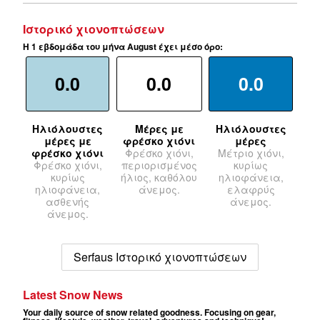
Ιστορικό χιονοπτώσεων
Η 1 εβδομάδα του μήνα August έχει μέσο όρο:
0.0
0.0
0.0
Ηλιόλουστες
Μέρες με
Ηλιόλουστες
μέρες με
φρέσκο χιόνι
μέρες
φρέσκο χιόνι
Φρέσκο χιόνι,
Μέτριο χιόνι,
Φρέσκο χιόνι,
περιορισμένος
κυρίως
κυρίως
ήλιος, καθόλου
ηλιοφάνεια,
ηλιοφάνεια,
άνεμος.
ελαφρύς
ασθενής
άνεμος.
άνεμος.
Serfaus Ιστορικό χιονοπτώσεων