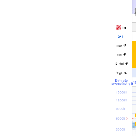
in
in
max
°
F
min
°
F
chill
°
F
Υγρ.
%
Επίπεδο
1
παγοποίησης
ft
15000ft
12000ft
9000ft
6000ft
3000ft