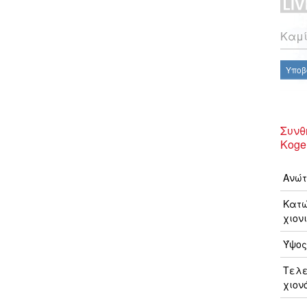
Καμί
Υποβ
Συνθ
Koge
Ανώτ
Κατώ
χιονι
Ύψος
Τελ
χιον