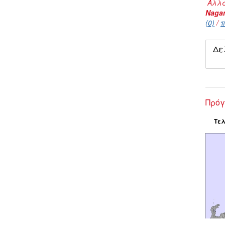
Αλλα
Naga
(0)
/
π
Δε
Πρόγ
Τελ