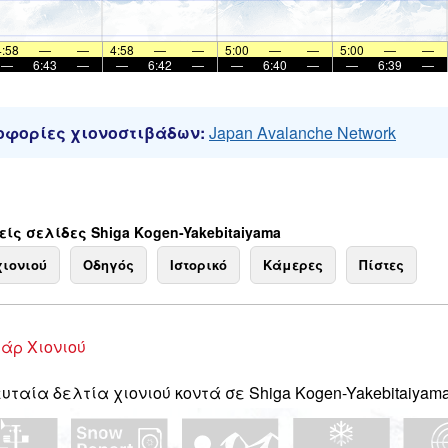
4:58
—
—
4:58
—
—
5:00
—
—
5:00
—
—
—
6:43
—
—
6:42
—
—
6:40
—
—
6:39
—
φορίες χιονοστιβάδων:
Japan Avalanche Network
ίς σελίδες Shiga Kogen-Yakebitaiyama
χιονιού
Οδηγός
Ιστορικό
Κάμερες
Πίστες
άρ Χιονιού
υταία δελτία χιονιού κοντά σε Shiga Kogen-Yakebitaiyama