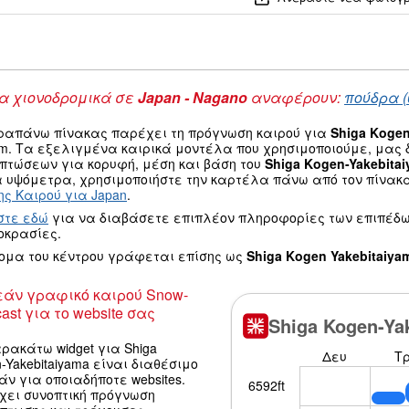
 χιονοδρομικά σε
Japan - Nagano
αναφέρουν:
πούδρα (
ραπάνω πίνακας παρέχει τη πρόγνωση καιρού για
Shiga Kogen
 m. Τα εξελιγμένα καιρικά μοντέλα που χρησιμοποιούμε, μας 
οπτώσεων για κορυφή, μέση και βάση του
Shiga Kogen-Yakebita
υψόμετρα, χρησιμοποιήστε την καρτέλα πάνω από τον πίνακα.
ς Καιρού για Japan
.
στε εδώ
για να διαβάσετε επιπλέον πληροφορίες των επιπέδω
οκρασίες.
νομα του κέντρου γράφεται επίσης ως
Shiga Kogen Yakebitaiya
άν γραφικό καιρού Snow-
ast για το website σας
ρακάτω widget για Shiga
-Yakebitaiyama είναι διαθέσιμο
ν για οποιαδήποτε websites.
χει συνοπτική πρόγνωση