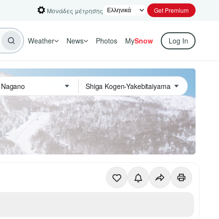
Get Premium
Μονάδες μέτρησης
Weather
News
Photos
My
Snow
Log In