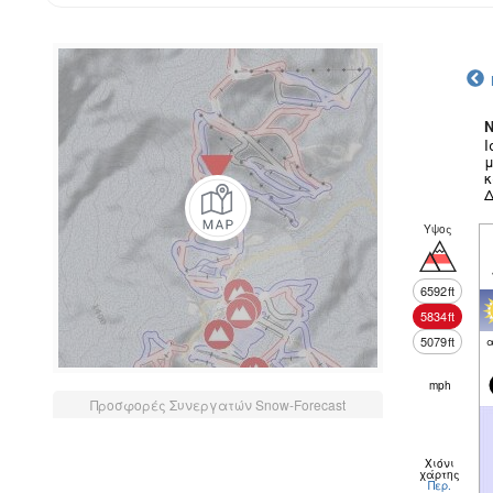
N
Ι
μ
κ
Δ
Υψος
6592
ft
5834
ft
5079
ft
α
mph
Προσφορές Συνεργατών Snow-Forecast
Χιόνι
χάρτης
Περ.