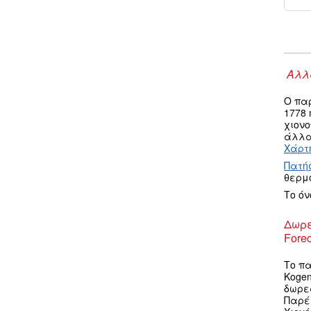
Αλλα
Ο πα
1778
χιον
άλλα 
Χάρτη
Πατή
θερμ
Το ό
Δωρε
Forec
Το πα
Kogen
δωρεά
Παρέ