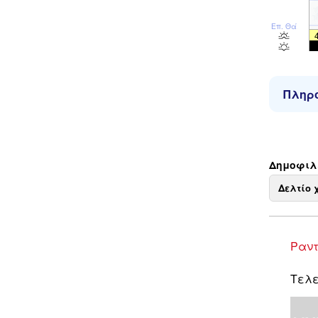
Επ. Θάλ
Πληρο
Δημοφιλε
Δελτίο 
Ραντ
Τελε