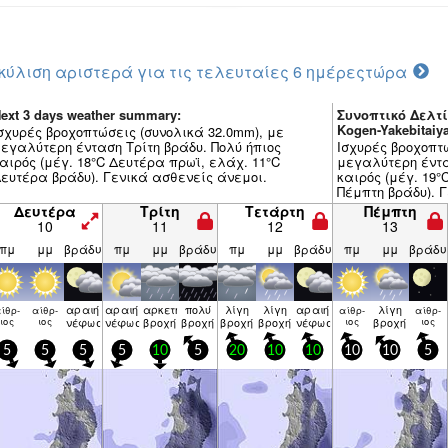
κύλιση αριστερά για τις τελευταίες 6 ημέρες
τώρα
ext 3 days weather summary:
Συνοπτικό Δελτί
Kogen-Yakebitai
σχυρές βροχοπτώσεις (συνολικά 32.0mm), με
εγαλύτερη ένταση Τρίτη βράδυ. Πολύ ήπιος
Ισχυρές βροχοπτ
αιρός (μέγ. 18°C Δευτέρα πρωϊ, ελάχ. 11°C
μεγαλύτερη έντα
ευτέρα βράδυ). Γενικά ασθενείς άνεμοι.
καιρός (μέγ. 19°
Πέμπτη βράδυ). 
Δευτέρα
Τρίτη
Τετάρτη
Πέμπτη
10
11
12
13
πμ
μμ
βράδυ
πμ
μμ
βράδυ
πμ
μμ
βράδυ
πμ
μμ
βράδυ
αραιή
αραιή
αρκετή
πολύ
λίγη
λίγη
αραιή
λίγη
ίθρ­
αίθρ­
αίθρ­
αίθρ­
ιος
ιος
νέφωση
νέφωση
βροχή
βροχή
βροχή
βροχή
νέφωση
ιος
βροχή
ιος
5
5
5
5
10
5
20
10
10
10
10
5