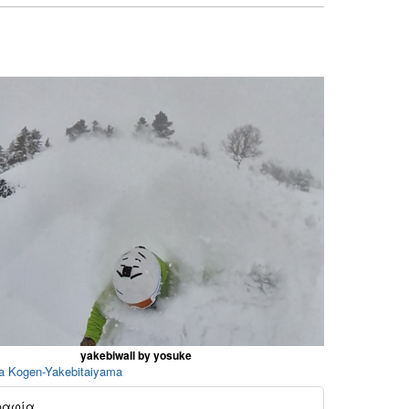
yakebiwall by yosuke
a Kogen-Yakebitaiyama
ραφία