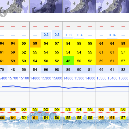
—
—
—
—
—
—
—
—
—
—
—
—
0.3
0.8
—
—
—
—
0.08
0.04
—
—
0.04
—
64
64
55
59
54
57
54
55
55
64
64
59
61
59
52
55
54
55
54
54
55
61
61
57
61
59
50
54
50
52
48
50
52
59
61
57
70
48
56
54
96
98
89
90
81
69
61
82
5400
15700
15100
14800
15300
15600
14800
15300
14600
15300
15400
15600
61
60
53
55
52
55
53
54
55
60
61
56
66
64
52
61
54
56
55
55
55
66
64
57