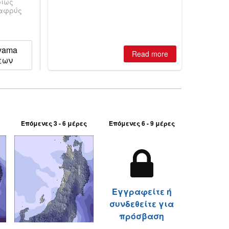
ρίως
best conditions of season so far,
λαφρύς
Australian areas open most terrain of
2026, northern hemisphere down to
two outdoor areas still open.
iyama
Read more
εων
Επόμενες 3 - 6 μέρες
Επόμενες 6 - 9 μέρες
Εγγραφείτε ή
συνδεθείτε για
πρόσβαση