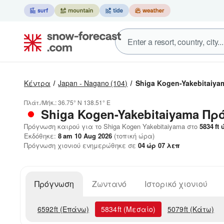
Κέντρα
Japan - Nagano
(104)
Shiga Kogen-Yakebitaiya
Πλάτ./Μήκ.:
36.75° N
138.51° E
Shiga Kogen-Yakebitaiyama
Πρ
Πρόγνωση καιρού για το Shiga Kogen Yakebitaiyama στο
5834
ft
ύ
Εκδόθηκε:
8 am 10 Aug 2026
(τοπική ώρα)
Πρόγνωση χιονιού ενημερώθηκε σε
04
ώρ
07
λεπ
Πρόγνωση
Ζωντανό
Ιστορικό χιονιού
6592
ft
(Επάνω)
5834
ft
(Μεσαίο)
5079
ft
(Κάτω)