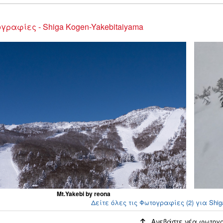
γραφίες - Shiga Kogen-Yakebitaiyama
Mt.Yakebi by reona
Δείτε όλες τις Φωτογραφίες (2) για Shig
Ανεβάστε νέα φωτογ