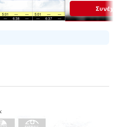
Συνέχεια
5:01
—
—
5:01
—
—
—
6:38
—
—
6:37
—
: