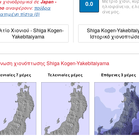
Μέτριο χιόνι, κυ
 χιονοδρομικά σε
Japan -
0.0
ηλιοφάνεια, ε
no
αναφέρουν:
πούδρα
άνεμος.
ατημένη πίστα (0)
λτίο Χιονιού - Shiga Kogen-
Shiga Kogen-Yakebita
Yakebitaiyama
Ιστορικό χιονοπτώσ
νωση χιονόπτωσης Shiga Kogen-Yakebitaiyama
ευταίες 7 μέρες
Τελευταίες μέρες
Επόμενες 3 μέρες