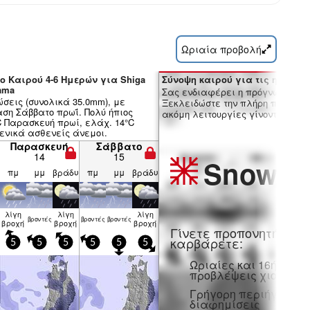
Ωριαία προβολή
ο Καιρού 4-6 Ημερών για Shiga
Σύνοψη καιρού για τις ημέρες 7
yama
Σας ενδιαφέρει η πρόγνωση 16 
ώσεις (συνολικά 35.0mm), με
Ξεκλειδώστε την πλήρη πρόγνωσ
ση Σάββατο πρωΐ. Πολύ ήπιος
ακόμη λειτουργίες γίνοντας μέλο
C Παρασκευή πρωί, ελάχ. 14°C
Γενικά ασθενείς άνεμοι.
Παρασκευή
Σάββατο
14
15
Snow
Pr
πμ
μμ
βράδυ
πμ
μμ
βράδυ
λίγη
λίγη
λίγη
βρον­τές
βρον­τές
βρον­τές
βροχή
βροχή
βροχή
Γίνετε προπονητή και
καρβάρετε:
5
5
5
5
5
5
Ωριαίες και 16ήμερε
προβλέψεις χιονιού
Γρήγορη περιήγηση χ
διαφημίσεις