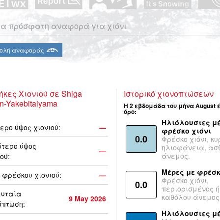
α πρόσφατη αναφορά για χιόνι
ολή αναφοράς
ήκες Χιονιού σε Shiga
Ιστορικό χιονοπτώσεων
n-Yakebitaiyama
Η 2 εβδομάδα του μήνα August 
όρο:
Ηλιόλουστες μέ
ερο ύψος χιονιού:
—
φρέσκο χιόνι
0.0
Φρέσκο χιόνι, κυ
τερο ύψος
ηλιοφάνεια, ασ
—
άνεμος.
ού:
Μέρες με φρέσκ
 φρέσκου χιονιού:
—
Φρέσκο χιόνι,
0.0
περιορισμένος ή
ευταία
καθόλου άνεμος
9 May 2026
όπτωση:
Ηλιόλουστες μ