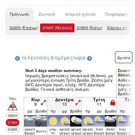
Πρόγνωση
Ζωντανό
Ιστορικό χιονιού
Πληροφορίες χ
3330
ft
(Επάνω)
2749
ft
(Μεσαίο)
2165
ft
(Κάτω)
Χάρτες καιρο
τελευταίες 6 ημέρες
τώρα
Ωριαία
Next 3 days weather summary:
Συνοπτι
Shirakaw
Ισχυρές βροχοπτώσεις (συνολικά 29.0mm), με
μεγαλύτερη ένταση Τρίτη βράδυ. Ζέστη (μέγ.
Ασθενείς
24°C Δευτέρα πρωϊ, ελάχ. 16°C Δευτέρα
περισσό
βράδυ). Γενικά ασθενείς άνεμοι.
(μέγ. 25
βράδυ). 
Υψος
Κυρ
Δευτέρα
Τρίτη
Τετ
9
10
11
1
μμ
βράδυ
πμ
μμ
βράδυ
πμ
μμ
βράδυ
πμ
μ
3330
ft
2749
ft
αρκετή
αραιή
αραιή
αραιή
λίγη
πολύ
λίγη
λί
2165
ft
αίθρ­
βρον­τές
βροχή
ιος
νέφωση
νέφωση
νέφωση
βροχή
βροχή
βροχή
βρο