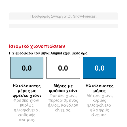
Προσφορές Συνεργατών Snow-Forecast
Ιστορικό χιονοπτώσεων
Η 2 εβδομάδα του μήνα August έχει μέσο όρο:
0.0
0.0
0.0
Ηλιόλουστες
Μέρες με
Ηλιόλουστες
μέρες με
φρέσκο χιόνι
μέρες
φρέσκο χιόνι
Φρέσκο χιόνι,
Μέτριο χιόνι,
Φρέσκο χιόνι,
περιορισμένος
κυρίως
κυρίως
ήλιος, καθόλου
ηλιοφάνεια,
ηλιοφάνεια,
άνεμος.
ελαφρύς
ασθενής
άνεμος.
άνεμος.