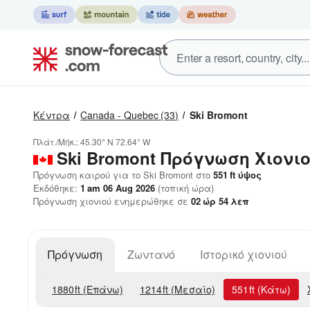
Κέντρα
Canada - Quebec
(33)
Ski Bromont
Πλάτ./Μήκ.:
45.30° N
72.64° W
Ski Bromont
Πρόγνωση Χιονι
Πρόγνωση καιρού για το Ski Bromont στο
551
ft
ύψος
Εκδόθηκε:
1 am 06 Aug 2026
(τοπική ώρα)
Πρόγνωση χιονιού ενημερώθηκε σε
02
ώρ
54
λεπ
Πρόγνωση
Ζωντανό
Ιστορικό χιονιού
1880
ft
(Επάνω)
1214
ft
(Μεσαίο)
551
ft
(Κάτω)