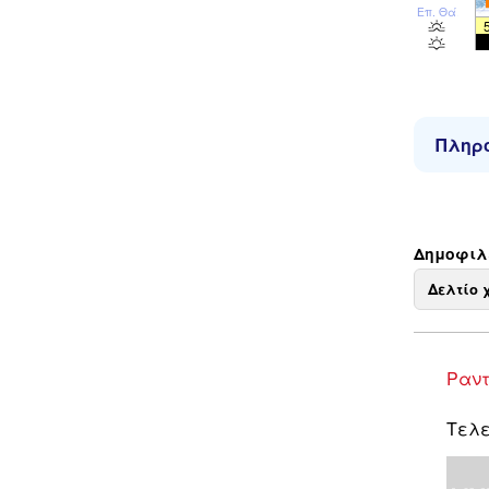
Επ. Θάλ
Πληρο
Δημοφιλε
Δελτίο 
Ραντ
Τελε