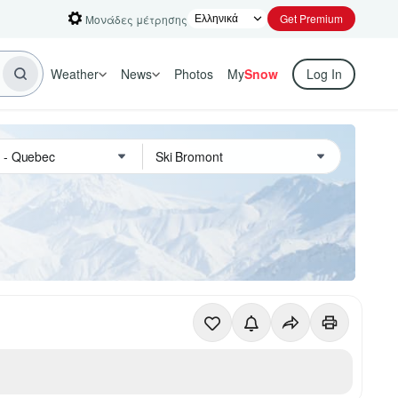
Get Premium
Μονάδες μέτρησης
Weather
News
Photos
My
Snow
Log In