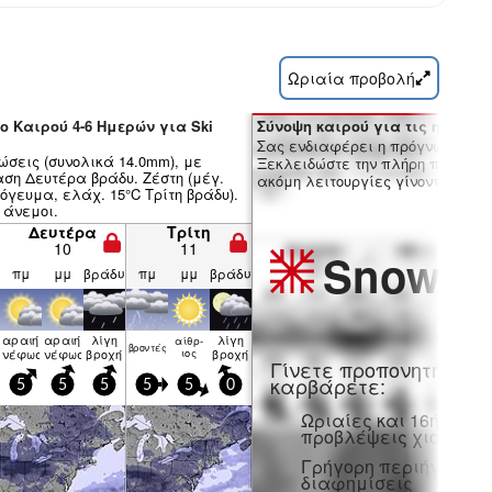
Ωριαία προβολή
ο Καιρού 4-6 Ημερών για Ski
Σύνοψη καιρού για τις ημέρες 7
Σας ενδιαφέρει η πρόγνωση 16 
ώσεις (συνολικά 14.0mm), με
Ξεκλειδώστε την πλήρη πρόγνωσ
ση Δευτέρα βράδυ. Ζέστη (μέγ.
ακόμη λειτουργίες γίνοντας μέλο
όγευμα, ελάχ. 15°C Τρίτη βράδυ).
 άνεμοι.
Δευτέρα
Τρίτη
10
11
Snow
Pr
πμ
μμ
βράδυ
πμ
μμ
βράδυ
αραιή
αραιή
λίγη
λίγη
αίθρ­
βρον­τές
νέφωση
νέφωση
βροχή
ιος
βροχή
Γίνετε προπονητή και
καρβάρετε:
5
5
5
5
5
0
Ωριαίες και 16ήμερε
προβλέψεις χιονιού
Γρήγορη περιήγηση χ
διαφημίσεις