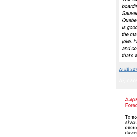
boardi
Sauveu
Quebec
is goo
the mas
joke. I
and co
that's 
Διάβασε 
Αξιολό
Δωρε
Forec
Το πα
είνα
οποια
συνο