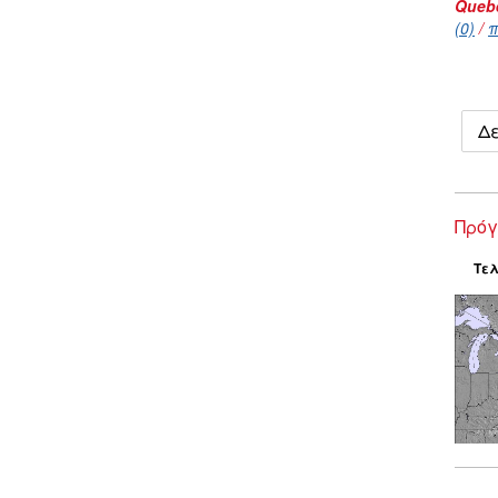
Queb
(0)
/
π
Δε
Πρόγ
Τελ