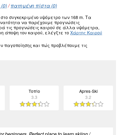
(0)
/
πατημένη πίστα (0)
στο συγκεκριμένο υψόμετρο των 168 m. Τα
δυνατότητα να παρέχουμε προγνώσεις
ρά τις προγνώσεις καιρού σε άλλα υψόμετρα,
ρη άποψη του καιρού, ελέγξτε το
Χάρτης Καιρού
ν παγοποίησης και πώς προβλέπουμε τις
Τοπίο
Apres-Ski
3.3
3.2
for beginners. Perfect place to learn skiing /