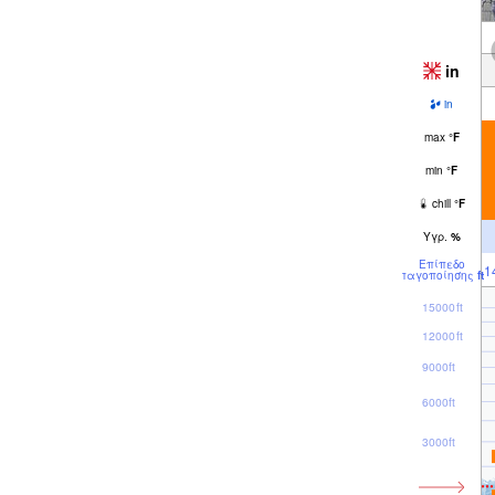
in
in
max
°
F
min
°
F
chill
°
F
Υγρ.
%
Επίπεδο
1
παγοποίησης
ft
15000ft
12000ft
9000ft
6000ft
3000ft