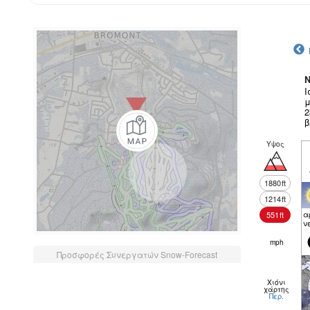
N
Ι
μ
2
β
Υψος
1880
ft
1214
ft
α
551
ft
ν
mph
Προσφορές Συνεργατών Snow-Forecast
Χιόνι
χάρτης
Περ.