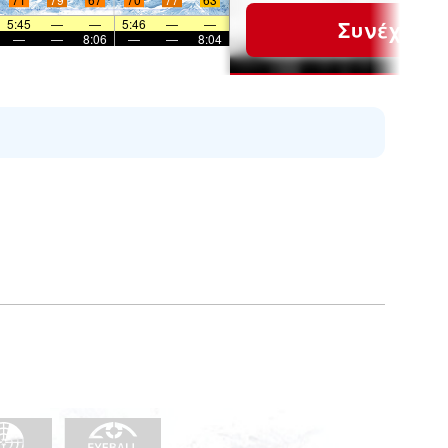
5:45
—
—
5:46
—
—
Συνέχεια
—
—
8:06
—
—
8:04