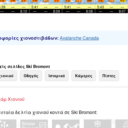
5:39
—
—
5:41
—
—
5:41
—
—
5:43
—
—
—
—
8:10
—
—
8:09
—
—
8:08
—
—
8:07
φορίες χιονοστιβάδων:
Avalanche Canada
ίς σελίδες Ski Bromont
χιονιού
Οδηγός
Ιστορικό
Κάμερες
Πίστες
άρ Χιονιού
υταία δελτία χιονιού κοντά σε Ski Bromont: