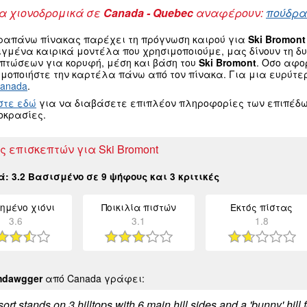
 χιονοδρομικά σε
Canada - Quebec
αναφέρουν:
πούδρα 
ραπάνω πίνακας παρέχει τη πρόγνωση καιρού για
Ski Bromont
ιγμένα καιρικά μοντέλα που χρησιμοποιούμε, μας δίνουν τη 
οπτώσεων για κορυφή, μέση και βάση του
Ski Bromont
. Οσο αφο
μοποιήστε την καρτέλα πάνω από τον πίνακα. Για μια ευρύτε
Canada
.
στε εδώ
για να διαβάσετε επιπλέον πληροφορίες των επιπέδω
οκρασίες.
ς επισκεπτών για Ski Bromont
κά:
3.2
Βασισμένο σε
9
ψήφους και
3
κριτικές
ημένο χιόνι
Ποικιλία πιστών
Εκτός πίστας
3.6
3.1
1.8
mdawgger
από Canada γράφει:
ort stands on 3 hilltops with 6 main hill sides and a 'bunny' hill 