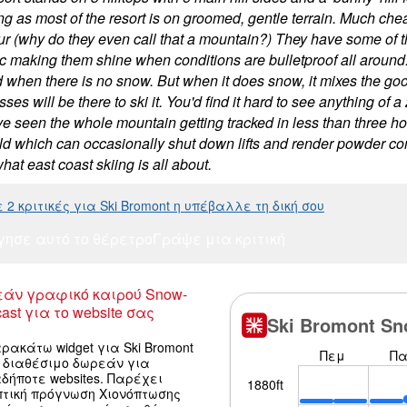
ng as most of the resort is on groomed, gentle terrain. Much ch
r (why do they even call that a mountain?) They have some of
 making them shine when conditions are bulletproof all around
d when there is no snow. But when it does snow, it mixes the go
ses will be there to ski it. You'd find it hard to see anything of a
've seen the whole mountain getting tracked in less than three h
ld which can occasionally shut down lifts and render powder cond
what east coast skiing is all about.
2 κριτικές για Ski Bromont η υπέβαλλε τη δική σου
γησε αυτό το θέρετρο
Γράψε μια κριτική
άν γραφικό καιρού Snow-
ast για το website σας
ρακάτω widget για Ski Bromont
ι διαθέσιμο δωρεάν για
δήποτε websites. Παρέχει
πτική πρόγνωση Χιονόπτωσης