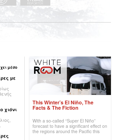
έχει μέσο
ρες με
ρίως
θενής
This Winter’s El Niño, The
Facts & The Fiction
ο χιόνι
λιος,
With a so-called “Super El Niño”
.
forecast to have a significant effect on
the regions around the Pacific this
έρες
winter, the question skiers are asking