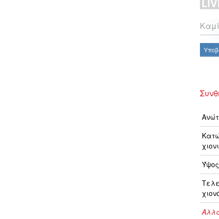
Καμί
Υποβ
Συνθ
Ανώτ
Κατώ
χιονι
Ύψος
Τελ
χιον
Αλλα