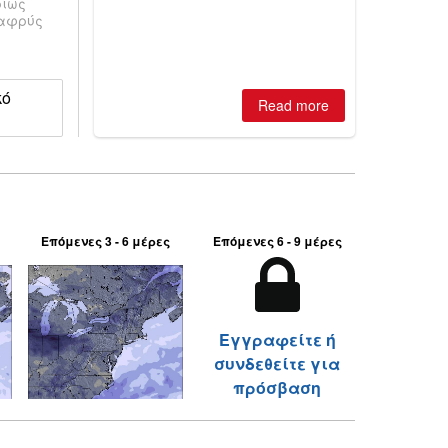
ρίως
is simple: book now or wait, and
λαφρύς
where are the best odds?
κό
Read more
Επόμενες 3 - 6 μέρες
Επόμενες 6 - 9 μέρες
Εγγραφείτε ή
συνδεθείτε για
πρόσβαση