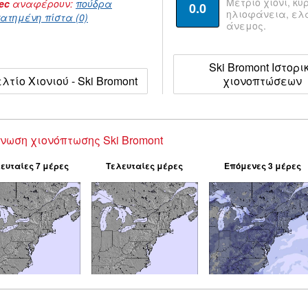
Μέτριο χιόνι, κυ
ec
αναφέρουν:
πούδρα
0.0
ηλιοφάνεια, ε
ατημένη πίστα (0)
άνεμος.
Ski Bromont Ιστορι
λτίο Χιονιού - Ski Bromont
χιονοπτώσεων
νωση χιονόπτωσης Ski Bromont
ευταίες 7 μέρες
Τελευταίες μέρες
Επόμενες 3 μέρες