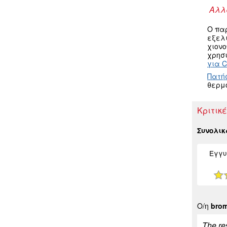
Αλλα
Ο πα
εξελ
χιον
χρησι
για 
Πατή
θερμ
Κριτικέ
Συνολι
Εγγυ
Ο/η
bro
The res