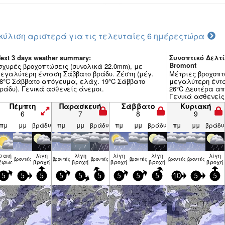
κύλιση αριστερά για τις τελευταίες 6 ημέρες
τώρα
ext 3 days weather summary:
Συνοπτικό Δελτί
Bromont
σχυρές βροχοπτώσεις (συνολικά 22.0mm), με
εγαλύτερη ένταση Σάββατο βράδυ. Ζέστη (μέγ.
Μέτριες βροχοπτ
8°C Σάββατο απόγευμα, ελάχ. 19°C Σάββατο
μεγαλύτερη έντα
ράδυ). Γενικά ασθενείς άνεμοι.
26°C Δευτέρα απ
Γενικά ασθενείς
Πέμπτη
Παρασκευή
Σάββατο
Κυριακή
6
7
8
9
πμ
μμ
βράδυ
πμ
μμ
βράδυ
πμ
μμ
βράδυ
πμ
μμ
βράδυ
ραιή
λίγη
λίγη
λίγη
λίγη
λίγη
βρον­τές
βρον­τές
βρον­τές
βρον­τές
βρον­τές
βρον­τές
έφωση
βροχή
βροχή
βροχή
βροχή
βροχή
5
5
5
5
5
5
5
5
5
10
5
5