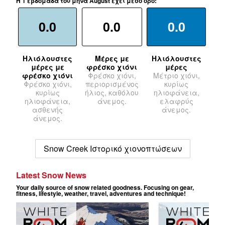
Η 1 εβδομάδα του μήνα August έχει μέσο όρο:
0.0
0.0
0.0
Ηλιόλουστες
Μέρες με
Ηλιόλουστες
μέρες με
φρέσκο χιόνι
μέρες
φρέσκο χιόνι
Φρέσκο χιόνι,
Μέτριο χιόνι,
Φρέσκο χιόνι,
περιορισμένος
κυρίως
κυρίως
ήλιος, καθόλου
ηλιοφάνεια,
ηλιοφάνεια,
άνεμος.
ελαφρύς
ασθενής
άνεμος.
άνεμος.
Snow Creek Ιστορικό χιονοπτώσεων