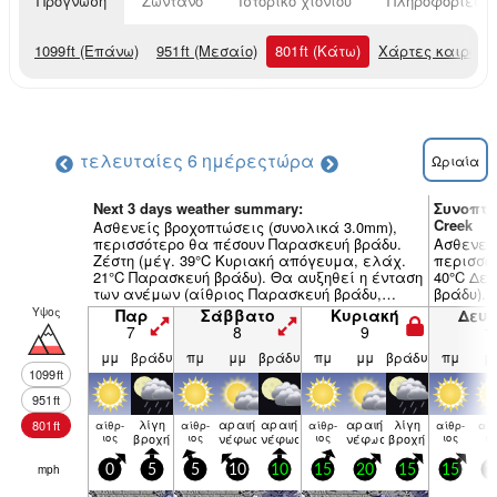
Πρόγνωση
Ζωντανό
Ιστορικό χιονιού
Πληροφορίες χ
1099
ft
(Επάνω)
951
ft
(Μεσαίο)
801
ft
(Κάτω)
Χάρτες καιρού
τελευταίες 6 ημέρες
τώρα
Ωριαία
Next 3 days weather summary:
Συνοπτι
Creek
Ασθενείς βροχοπτώσεις (συνολικά 3.0mm),
περισσότερο θα πέσουν Παρασκευή βράδυ.
Ασθενείς
Ζέστη (μέγ. 39°C Κυριακή απόγευμα, ελάχ.
περισσότ
21°C Παρασκευή βράδυ). Θα αυξηθεί η ένταση
40°C Δε
των ανέμων (αίθριος Παρασκευή βράδυ,
βράδυ). 
ψυχροί άνεμοι ΝΝΔ από Κυριακή πρωΐ).
άνεμοι 
Υψος
Παρ
Σάββατο
Κυριακή
Δευ
από Τρίτ
7
8
9
1
μμ
βράδυ
πμ
μμ
βράδυ
πμ
μμ
βράδυ
πμ
μ
1099
ft
951
ft
λίγη
αραιή
αραιή
αραιή
λίγη
801
ft
αίθρ­
αίθρ­
αίθρ­
αίθρ­
αίθ
ιος
βροχή
ιος
νέφωση
νέφωση
ιος
νέφωση
βροχή
ιος
ιο
mph
0
5
5
10
10
15
20
15
15
1