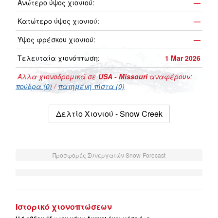
Ανώτερο ύψος χιονιού:
—
Κατώτερο ύψος χιονιού:
—
Ύψος φρέσκου χιονιού:
—
Τελευταία χιονόπτωση:
1 Mar 2026
Αλλα χιονοδρομικά σε
USA - Missouri
αναφέρουν:
πούδρα (0)
/
πατημένη πίστα (0)
Δελτίο Χιονιού - Snow Creek
Προσφορές Συνεργατών Snow-Forecast
Ιστορικό χιονοπτώσεων