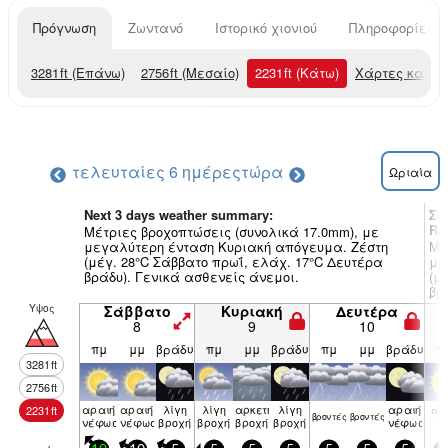
Πρόγνωση
Ζωντανό
Ιστορικό χιονιού
Πληροφορίες χ
3281
ft
(Επάνω)
2756
ft
(Μεσαίο)
2231
ft
(Κάτω)
Χάρτες καιρο
τελευταίες 6 ημέρες
τώρα
Ωριαία
Next 3 days weather summary:
Συ
Re
Μέτριες βροχοπτώσεις (συνολικά 17.0mm), με
μεγαλύτερη ένταση Κυριακή απόγευμα. Ζέστη
Μέ
(μέγ. 28°C Σάββατο πρωΐ, ελάχ. 17°C Δευτέρα
με
βράδυ). Γενικά ασθενείς άνεμοι.
(μ
βρ
Υψος
Σάββατο
Κυριακή
Δευτέρα
8
9
10
πμ
μμ
βράδυ
πμ
μμ
βράδυ
πμ
μμ
βράδυ
π
3281
ft
2756
ft
αραιή
αραιή
λίγη
λίγη
αρκετή
λίγη
αραιή
2231
ft
αίθ
βρον­τές
βρον­τές
νέφωση
νέφωση
βροχή
βροχή
βροχή
βροχή
νέφωση
ιο