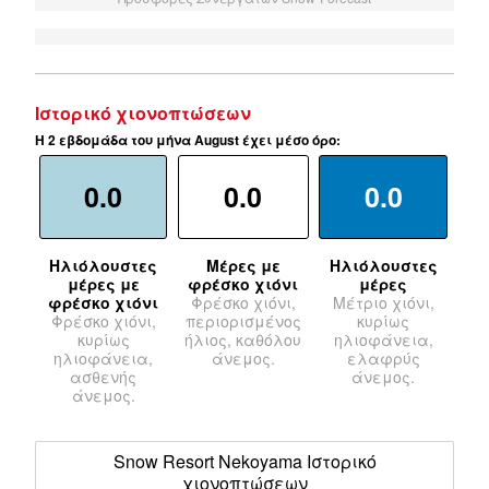
Ιστορικό χιονοπτώσεων
Η 2 εβδομάδα του μήνα August έχει μέσο όρο:
0.0
0.0
0.0
Ηλιόλουστες
Μέρες με
Ηλιόλουστες
μέρες με
φρέσκο χιόνι
μέρες
φρέσκο χιόνι
Φρέσκο χιόνι,
Μέτριο χιόνι,
Φρέσκο χιόνι,
περιορισμένος
κυρίως
κυρίως
ήλιος, καθόλου
ηλιοφάνεια,
ηλιοφάνεια,
άνεμος.
ελαφρύς
ασθενής
άνεμος.
άνεμος.
Snow Resort Nekoyama Ιστορικό
χιονοπτώσεων