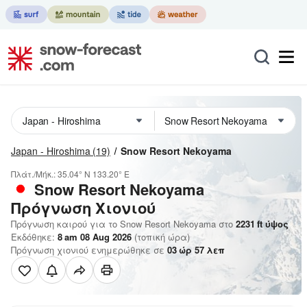
Japan - Hiroshima
(19)
Snow Resort Nekoyama
Πλάτ./Μήκ.:
35.04° N
133.20° E
Snow Resort Nekoyama
Πρόγνωση Χιονιού
Πρόγνωση καιρού για το Snow Resort Nekoyama στο
2231
ft
ύψος
Εκδόθηκε:
8 am 08 Aug 2026
(τοπική ώρα)
Πρόγνωση χιονιού ενημερώθηκε σε
03
ώρ
57
λεπ