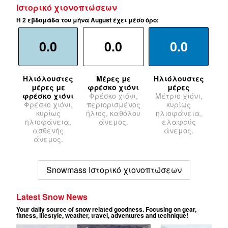
Ιστορικό χιονοπτώσεων
Η 2 εβδομάδα του μήνα August έχει μέσο όρο:
0.0
0.0
0.0
Ηλιόλουστες
Μέρες με
Ηλιόλουστες
μέρες με
φρέσκο χιόνι
μέρες
φρέσκο χιόνι
Φρέσκο χιόνι,
Μέτριο χιόνι,
Φρέσκο χιόνι,
περιορισμένος
κυρίως
κυρίως
ήλιος, καθόλου
ηλιοφάνεια,
ηλιοφάνεια,
άνεμος.
ελαφρύς
ασθενής
άνεμος.
άνεμος.
Snowmass Ιστορικό χιονοπτώσεων