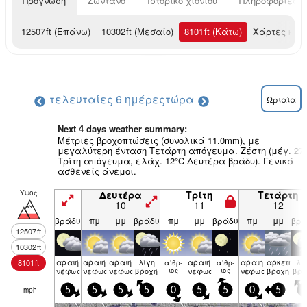
Πρόγνωση
Ζωντανό
Ιστορικό χιονιού
Πληροφορίες χ
12507
ft
(Επάνω)
10302
ft
(Μεσαίο)
8101
ft
(Κάτω)
Χάρτες και
τελευταίες 6 ημέρες
τώρα
Ωριαία
Next 4 days weather summary:
Μέτριες βροχοπτώσεις (συνολικά 11.0mm), με
μεγαλύτερη ένταση Τετάρτη απόγευμα. Ζέστη (μέγ. 27
Τρίτη απόγευμα, ελάχ. 12°C Δευτέρα βράδυ). Γενικά
ασθενείς άνεμοι.
Υψος
Δευτέρα
Τρίτη
Τετάρτη
10
11
12
βράδυ
πμ
μμ
βράδυ
πμ
μμ
βράδυ
πμ
μμ
βρά
12507
ft
10302
ft
αραιή
αραιή
αραιή
λίγη
αραιή
αραιή
αρκετή
λί
8101
ft
αίθρ­
αίθρ­
νέφωση
νέφωση
νέφωση
βροχή
ιος
νέφωση
ιος
νέφωση
βροχή
βρο
mph
5
5
5
5
0
5
5
0
5
5