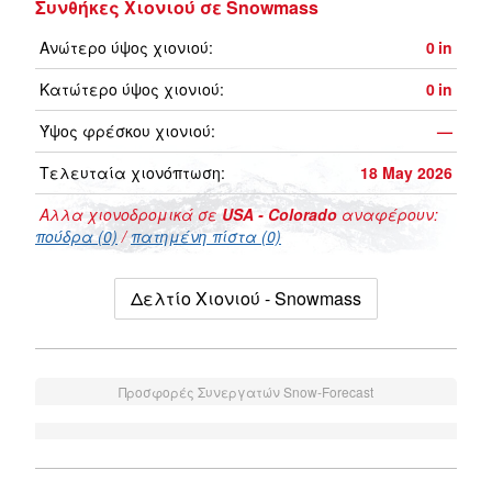
Συνθήκες Χιονιού σε Snowmass
Ανώτερο ύψος χιονιού:
0
in
Κατώτερο ύψος χιονιού:
0
in
Ύψος φρέσκου χιονιού:
—
Τελευταία χιονόπτωση:
18 May 2026
Αλλα χιονοδρομικά σε
USA - Colorado
αναφέρουν:
πούδρα (0)
/
πατημένη πίστα (0)
Δελτίο Χιονιού - Snowmass
Προσφορές Συνεργατών Snow-Forecast