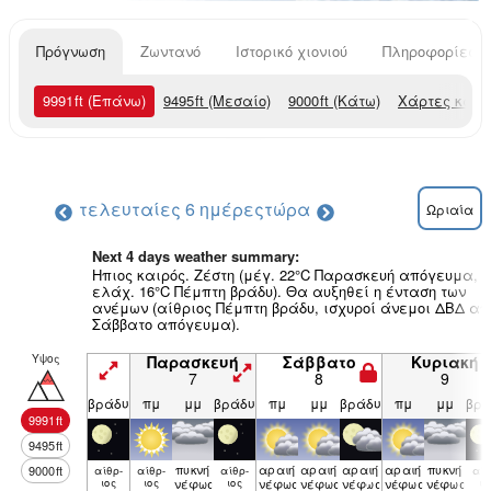
Πρόγνωση
Ζωντανό
Ιστορικό χιονιού
Πληροφορίες χ
9991
ft
(Επάνω)
9495
ft
(Μεσαίο)
9000
ft
(Κάτω)
Χάρτες καιρ
τελευταίες 6 ημέρες
τώρα
Ωριαία
Next 4 days weather summary:
Ηπιος καιρός. Ζέστη (μέγ. 22°C Παρασκευή απόγευμα,
ελάχ. 16°C Πέμπτη βράδυ). Θα αυξηθεί η ένταση των
ανέμων (αίθριος Πέμπτη βράδυ, ισχυροί άνεμοι ΔΒΔ απ
Σάββατο απόγευμα).
Υψος
Παρασκευή
Σάββατο
Κυριακή
7
8
9
βράδυ
πμ
μμ
βράδυ
πμ
μμ
βράδυ
πμ
μμ
βρά
9991
ft
9495
ft
πυκνή
αραιή
αραιή
αραιή
αραιή
πυκνή
9000
ft
αίθρ­
αίθρ­
αίθρ­
αίθ
ιος
ιος
νέφωση
ιος
νέφωση
νέφωση
νέφωση
νέφωση
νέφωση
ιο