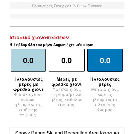
Προσφορές Συνεργατών Snow-Forecast
Ιστορικό χιονοπτώσεων
Η 1 εβδομάδα του μήνα August έχει μέσο όρο:
0.0
0.0
0.0
Ηλιόλουστες
Μέρες με
Ηλιόλουστες
μέρες με
φρέσκο χιόνι
μέρες
φρέσκο χιόνι
Φρέσκο χιόνι,
Μέτριο χιόνι,
Φρέσκο χιόνι,
περιορισμένος
κυρίως
κυρίως
ήλιος, καθόλου
ηλιοφάνεια,
ηλιοφάνεια,
άνεμος.
ελαφρύς
ασθενής
άνεμος.
άνεμος.
Snowy Range Ski and Recreation Area Ιστορικό