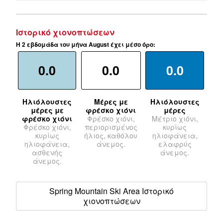
Ιστορικό χιονοπτώσεων
Η 2 εβδομάδα του μήνα August έχει μέσο όρο:
0.0
0.0
0.0
Ηλιόλουστες
Μέρες με
Ηλιόλουστες
μέρες με
φρέσκο χιόνι
μέρες
φρέσκο χιόνι
Φρέσκο χιόνι,
Μέτριο χιόνι,
Φρέσκο χιόνι,
περιορισμένος
κυρίως
κυρίως
ήλιος, καθόλου
ηλιοφάνεια,
ηλιοφάνεια,
άνεμος.
ελαφρύς
ασθενής
άνεμος.
άνεμος.
Spring Mountain Ski Area Ιστορικό
χιονοπτώσεων