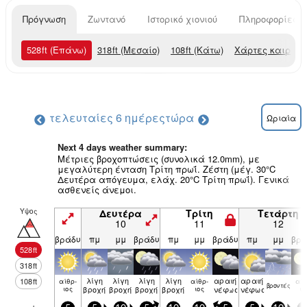
Πρόγνωση
Ζωντανό
Ιστορικό χιονιού
Πληροφορίες χ
528
ft
(Επάνω)
318
ft
(Μεσαίο)
108
ft
(Κάτω)
Χάρτες καιρού
τελευταίες 6 ημέρες
τώρα
Ωριαία
Next 4 days weather summary:
Μέτριες βροχοπτώσεις (συνολικά 12.0mm), με
μεγαλύτερη ένταση Τρίτη πρωΐ. Ζέστη (μέγ. 30°C
Δευτέρα απόγευμα, ελάχ. 20°C Τρίτη πρωΐ). Γενικά
ασθενείς άνεμοι.
Υψος
Δευτέρα
Τρίτη
Τετάρτη
10
11
12
βράδυ
πμ
μμ
βράδυ
πμ
μμ
βράδυ
πμ
μμ
βρά
528
ft
318
ft
λίγη
λίγη
λίγη
λίγη
αραιή
αραιή
108
ft
αίθρ­
αίθρ­
αίθ
βρον­τές
ιος
βροχή
βροχή
βροχή
βροχή
ιος
νέφωση
νέφωση
ιο