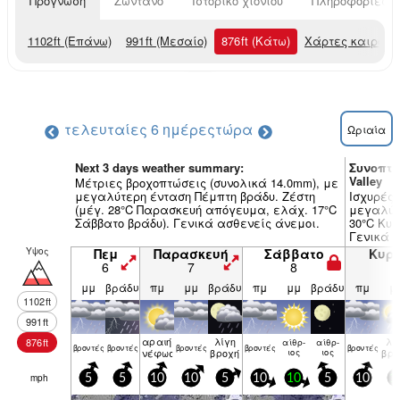
Πρόγνωση
Ζωντανό
Ιστορικό χιονιού
Πληροφορίες χ
1102
ft
(Επάνω)
991
ft
(Μεσαίο)
876
ft
(Κάτω)
Χάρτες καιρού
τελευταίες 6 ημέρες
τώρα
Ωριαία
Next 3 days weather summary:
Συνοπτι
Valley
Μέτριες βροχοπτώσεις (συνολικά 14.0mm), με
μεγαλύτερη ένταση Πέμπτη βράδυ. Ζέστη
Ισχυρές 
(μέγ. 28°C Παρασκευή απόγευμα, ελάχ. 17°C
μεγαλύτε
Σάββατο βράδυ). Γενικά ασθενείς άνεμοι.
30°C Κυρ
Γενικά 
Υψος
Πεμ
Παρασκευή
Σάββατο
Κυρ
6
7
8
9
μμ
βράδυ
πμ
μμ
βράδυ
πμ
μμ
βράδυ
πμ
μ
1102
ft
991
ft
αραιή
λίγη
λί
876
ft
αίθρ­
αίθρ­
βρον­τές
βρον­τές
βρον­τές
βρον­τές
βρον­τές
νέφωση
βροχή
ιος
ιος
βρο
mph
5
5
10
10
5
10
10
5
10
1