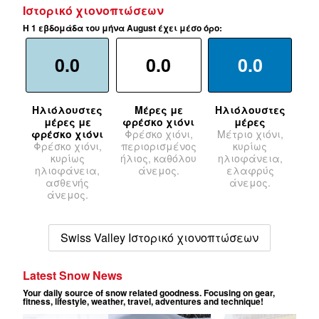
Ιστορικό χιονοπτώσεων
Η 1 εβδομάδα του μήνα August έχει μέσο όρο:
0.0
0.0
0.0
Ηλιόλουστες
Μέρες με
Ηλιόλουστες
μέρες με
φρέσκο χιόνι
μέρες
φρέσκο χιόνι
Φρέσκο χιόνι,
Μέτριο χιόνι,
Φρέσκο χιόνι,
περιορισμένος
κυρίως
κυρίως
ήλιος, καθόλου
ηλιοφάνεια,
ηλιοφάνεια,
άνεμος.
ελαφρύς
ασθενής
άνεμος.
άνεμος.
Swiss Valley Ιστορικό χιονοπτώσεων