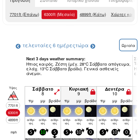
Πρόγνωση
Ζωντανό
Ιστορικό χιονιού
Πληροφορίες χ
7701
ft
(Επάνω)
6300
ft
(Μεσαίο)
4899
ft
(Κάτω)
Χάρτες καιρο
τελευταίες 6 ημέρες
τώρα
Ωριαία
Next 3 days weather summary:
Συ
Ta
Ηπιος καιρός. Ζέστη (μέγ. 28°C Σάββατο απόγευμα,
ελάχ. 13°C Σάββατο βράδυ). Γενικά ασθενείς
Ηπ
άνεμοι.
ελ
Υψος
Σάββατο
Κυριακή
Δευτέρα
8
9
10
πμ
μμ
βράδυ
πμ
μμ
βράδυ
πμ
μμ
βράδυ
π
7701
ft
6300
ft
4899
ft
αίθρ­
αίθρ­
αίθρ­
αίθρ­
αίθρ­
αίθρ­
αίθρ­
αίθρ­
αίθρ­
αίθ
ιος
ιος
ιος
ιος
ιος
ιος
ιος
ιος
ιος
ιο
mph
5
10
5
5
10
0
5
10
0
5