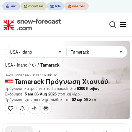
USA - Idaho
(18)
Tamarack
Πλάτ./Μήκ.:
44.73° N
116.08° W
Tamarack
Πρόγνωση Χιονιού
Πρόγνωση καιρού για το Tamarack στο
6300
ft
ύψος
Εκδόθηκε:
5 am 08 Aug 2026
(τοπική ώρα)
Πρόγνωση χιονιού ενημερώθηκε σε
02
ώρ
05
λεπ