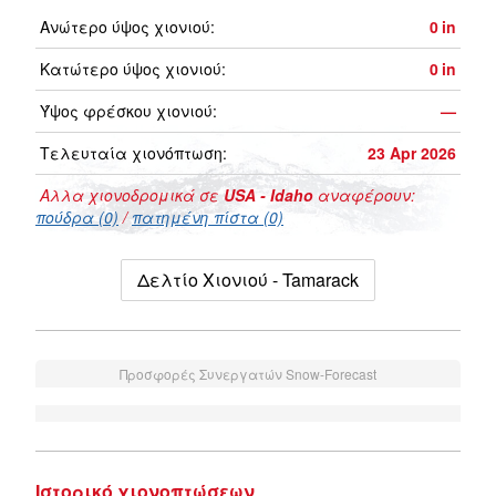
Ανώτερο ύψος χιονιού:
0
in
Κατώτερο ύψος χιονιού:
0
in
Ύψος φρέσκου χιονιού:
—
Τελευταία χιονόπτωση:
23 Apr 2026
Αλλα χιονοδρομικά σε
USA - Idaho
αναφέρουν:
πούδρα (0)
/
πατημένη πίστα (0)
Δελτίο Χιονιού - Tamarack
Προσφορές Συνεργατών Snow-Forecast
Ιστορικό χιονοπτώσεων