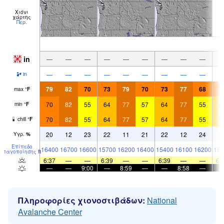
Χιόνι
χάρτης
Περ.
in
—
—
—
—
—
—
—
—
—
—
—
—
—
—
—
—
—
—
in
79
82
70
73
79
70
73
77
68
7
max
°
F
70
82
55
64
77
57
64
77
55
6
min
°
F
70
82
55
64
77
57
64
77
55
6
chill
°
F
20
12
23
22
11
21
22
12
24
2
Υγρ.
%
Επίπεδο
16400
16700
16600
15700
16200
16400
15400
16100
16200
159
παγοποίησης
ft
6:37
—
—
6:39
—
—
6:39
—
—
6:
—
—
9:00
—
8:59
—
—
8:58
—
Πληροφορίες χιονοστιβάδων:
National
Avalanche Center