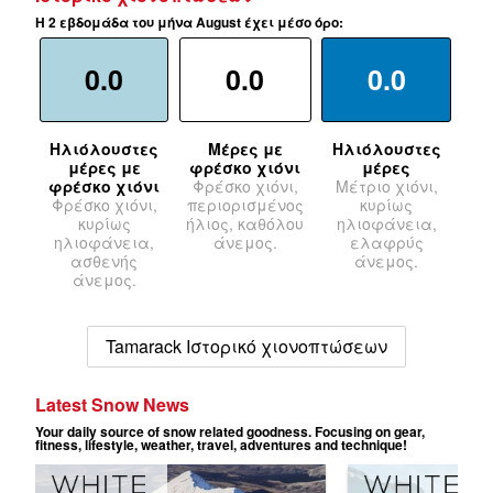
Η 2 εβδομάδα του μήνα August έχει μέσο όρο:
0.0
0.0
0.0
Ηλιόλουστες
Μέρες με
Ηλιόλουστες
μέρες με
φρέσκο χιόνι
μέρες
φρέσκο χιόνι
Φρέσκο χιόνι,
Μέτριο χιόνι,
Φρέσκο χιόνι,
περιορισμένος
κυρίως
κυρίως
ήλιος, καθόλου
ηλιοφάνεια,
ηλιοφάνεια,
άνεμος.
ελαφρύς
ασθενής
άνεμος.
άνεμος.
Tamarack Ιστορικό χιονοπτώσεων