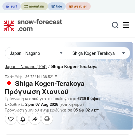
Japan - Nagano
(104)
Shiga Kogen-Terakoya
Πλάτ./Μήκ.:
36.73° N
138.52° E
Shiga Kogen-Terakoya
Πρόγνωση Χιονιού
Πρόγνωση καιρού για το Terakoya στο
6739
ft
ύψος
Εκδόθηκε:
2 pm 07 Aug 2026
(τοπική ώρα)
Πρόγνωση χιονιού ενημερώθηκε σε
05
ώρ
02
λεπ