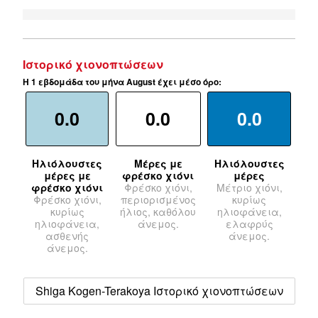
Ιστορικό χιονοπτώσεων
Η 1 εβδομάδα του μήνα August έχει μέσο όρο:
0.0
0.0
0.0
Ηλιόλουστες
Μέρες με
Ηλιόλουστες
μέρες με
φρέσκο χιόνι
μέρες
φρέσκο χιόνι
Φρέσκο χιόνι,
Μέτριο χιόνι,
Φρέσκο χιόνι,
περιορισμένος
κυρίως
κυρίως
ήλιος, καθόλου
ηλιοφάνεια,
ηλιοφάνεια,
άνεμος.
ελαφρύς
ασθενής
άνεμος.
άνεμος.
Shiga Kogen-Terakoya Ιστορικό χιονοπτώσεων