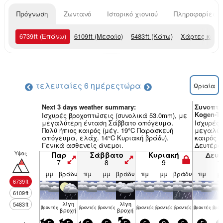
Πρόγνωση
Ζωντανό
Ιστορικό χιονιού
Πληροφορίες χ
6739
ft
(Επάνω)
6109
ft
(Μεσαίο)
5483
ft
(Κάτω)
Χάρτες καιρ
τελευταίες 6 ημέρες
τώρα
Ωριαία
Next 3 days weather summary:
Συνοπτι
Kogen-Te
Ισχυρές βροχοπτώσεις (συνολικά 53.0mm), με
μεγαλύτερη ένταση Σάββατο απόγευμα.
Ισχυρές 
Πολύ ήπιος καιρός (μέγ. 19°C Παρασκευή
μεγαλύτ
απόγευμα, ελάχ. 14°C Κυριακή βράδυ).
καιρός (
Γενικά ασθενείς άνεμοι.
Δευτέρα
(ασθενε
Υψος
Παρ
Σάββατο
Κυριακή
Δευ
άνεμοι 
7
8
9
1
μμ
βράδυ
πμ
μμ
βράδυ
πμ
μμ
βράδυ
πμ
μ
6739
ft
6109
ft
λίγη
λίγη
5483
ft
βρον­τές
βρον­τές
βρον­τές
βρον­τές
βρον­τές
βρον­τές
βρον­τές
βρον
βροχή
βροχή