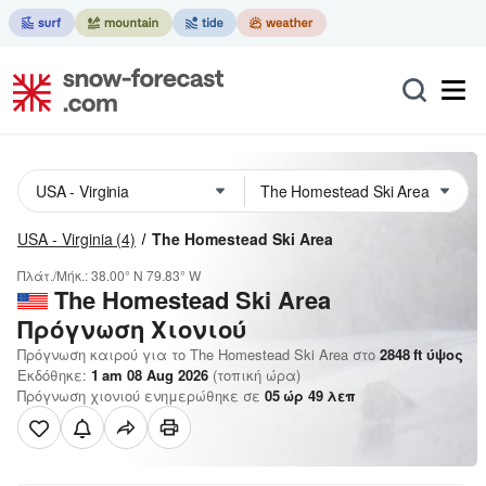
USA - Virginia
(4)
The Homestead Ski Area
Πλάτ./Μήκ.:
38.00° N
79.83° W
The Homestead Ski Area
Πρόγνωση Χιονιού
Πρόγνωση καιρού για το The Homestead Ski Area στο
2848
ft
ύψος
Εκδόθηκε:
1 am 08 Aug 2026
(τοπική ώρα)
Πρόγνωση χιονιού ενημερώθηκε σε
05
ώρ
49
λεπ