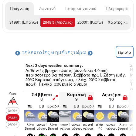
Πρόγνωση
Ζωντανό
Ιστορικό χιονιού
Πληροφορίες χ
3199
ft
(Επάνω)
2848
ft
(Μεσαίο)
2500
ft
(Κάτω)
Χάρτες καιρο
τελευταίες 6 ημέρες
τώρα
Ωριαία
Next 3 days weather summary:
Συ
Ho
Ασθενείς βροχοπτώσεις (συνολικά 4.0mm),
περισσότερο θα πέσουν Σάββατο πρωΐ. Ζέστη (μέγ.
Μέ
29°C Κυριακή απόγευμα, ελάχ. 20°C Σάββατο
με
πρωΐ). Γενικά ασθενείς άνεμοι.
Τρ
αυ
ΔΒ
Υψος
Σάββατο
Κυριακή
Δευτέρα
βρ
8
9
10
πμ
μμ
βράδυ
πμ
μμ
βράδυ
πμ
μμ
βράδυ
π
3199
ft
2848
ft
λίγη
αραιή
λίγη
πυκνή
αραιή
αραιή
αραιή
λίγη
αρα
2500
ft
αίθρ­
βροχή
νέφωση
βροχή
νέφωση
νέφωση
νέφωση
ιος
νέφωση
βροχή
νέ