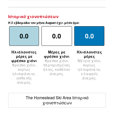
Ιστορικό χιονοπτώσεων
Η 2 εβδομάδα του μήνα August έχει μέσο όρο:
0.0
0.0
0.0
Ηλιόλουστες
Μέρες με
Ηλιόλουστες
μέρες με
φρέσκο χιόνι
μέρες
φρέσκο χιόνι
Φρέσκο χιόνι,
Μέτριο χιόνι,
Φρέσκο χιόνι,
περιορισμένος
κυρίως
κυρίως
ήλιος, καθόλου
ηλιοφάνεια,
ηλιοφάνεια,
άνεμος.
ελαφρύς
ασθενής
άνεμος.
άνεμος.
The Homestead Ski Area Ιστορικό
χιονοπτώσεων