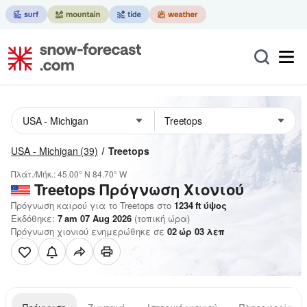
USA - Michigan
(39)
Treetops
Πλάτ./Μήκ.:
45.00° N
84.70° W
Treetops
Πρόγνωση Χιονιού
Πρόγνωση καιρού για το Treetops στο
1234
ft
ύψος
Εκδόθηκε:
7 am 07 Aug 2026
(τοπική ώρα)
Πρόγνωση χιονιού ενημερώθηκε σε
02
ώρ
03
λεπ