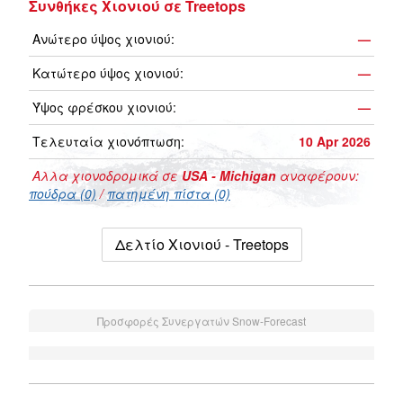
Συνθήκες Χιονιού σε Treetops
Ανώτερο ύψος χιονιού:
—
Κατώτερο ύψος χιονιού:
—
Ύψος φρέσκου χιονιού:
—
Τελευταία χιονόπτωση:
10 Apr 2026
Αλλα χιονοδρομικά σε
USA - Michigan
αναφέρουν:
πούδρα (0)
/
πατημένη πίστα (0)
Δελτίο Χιονιού - Treetops
Προσφορές Συνεργατών Snow-Forecast