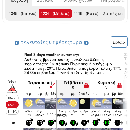
Πρόγνωση
Ζωντανό
Ιστορικό χιονιού
Πληροφορίες χ
1345
ft
(Επάνω)
1234
ft
(Μεσαίο)
1119
ft
(Κάτω)
Χάρτες καιρο
τελευταίες 6 ημέρες
τώρα
Ωριαία
Next 3 days weather summary:
Συ
Tr
Ασθενείς βροχοπτώσεις (συνολικά 8.0mm),
περισσότερο θα πέσουν Παρασκευή απόγευμα.
Ασ
Ζέστη (μέγ. 29°C Παρασκευή απόγευμα, ελάχ. 17°C
πε
Σάββατο βράδυ). Γενικά ασθενείς άνεμοι.
26
βρ
Υψος
Παρασκευή
Σάββατο
Κυριακή
7
8
9
πμ
μμ
βράδυ
πμ
μμ
βράδυ
πμ
μμ
βράδυ
π
1345
ft
1234
ft
λίγη
λίγη
αραιή
λίγη
λίγη
λί
1119
ft
αίθρ­
αίθρ­
αίθρ­
βρον­τές
ιος
βροχή
βροχή
ιος
ιος
νέφωση
βροχή
βροχή
βρο
mph
10
10
10
10
10
5
15
10
5
5