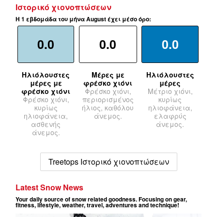
Ιστορικό χιονοπτώσεων
Η 1 εβδομάδα του μήνα August έχει μέσο όρο:
0.0
0.0
0.0
Ηλιόλουστες
Μέρες με
Ηλιόλουστες
μέρες με
φρέσκο χιόνι
μέρες
φρέσκο χιόνι
Φρέσκο χιόνι,
Μέτριο χιόνι,
Φρέσκο χιόνι,
περιορισμένος
κυρίως
κυρίως
ήλιος, καθόλου
ηλιοφάνεια,
ηλιοφάνεια,
άνεμος.
ελαφρύς
ασθενής
άνεμος.
άνεμος.
Treetops Ιστορικό χιονοπτώσεων