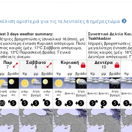
κύλιση αριστερά για τις τελευταίες 6 ημέρες
τώρα
ext 3 days weather summary:
Συνοπτικό Δελτίο Και
Tsakhkadzor
έτριες βροχοπτώσεις (συνολικά 16.0mm), με
εγαλύτερη ένταση Κυριακή απόγευμα. Πολύ
Ισχυρές βροχοπτώσεις 
πιος καιρός (μέγ. 17°C Σάββατο απόγευμα,
μεγαλύτερη ένταση Δ
λάχ. 13°C Παρασκευή βράδυ). Γενικά
ήπιος καιρός (μέγ. 16°
σθενείς άνεμοι.
Δευτέρα απόγευμα). Γ
Παρ
Σάββατο
Κυριακή
Δευτέρα
7
8
9
10
μμ
βράδυ
πμ
μμ
βράδυ
πμ
μμ
βράδυ
πμ
μμ
βράδυ
πμ
ραιή
λίγη
λίγη
λίγη
αίθρ­
αίθρ­
αίθρ­
αίθρ­
βρον­τές
βρον­τές
βρον­τές
βρον­τές
έφωση
ιος
ιος
βροχή
ιος
ιος
βροχή
βροχή
10
5
5
5
5
5
5
5
5
5
5
5