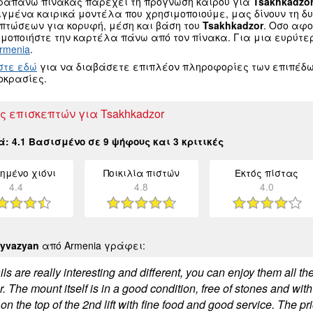
ραπάνω πίνακας παρέχει τη πρόγνωση καιρού για
Tsakhkadzo
ιγμένα καιρικά μοντέλα που χρησιμοποιούμε, μας δίνουν τη 
οπτώσεων για κορυφή, μέση και βάση του
Tsakhkadzor
. Οσο αφ
μοποιήστε την καρτέλα πάνω από τον πίνακα. Για μια ευρύτε
rmenia
.
στε εδώ
για να διαβάσετε επιπλέον πληροφορίες των επιπέδω
οκρασίες.
ς επισκεπτών για Tsakhkadzor
κά:
4.1
Βασισμένο σε
9
ψήφους και
3
κριτικές
ημένο χιόνι
Ποικιλία πιστών
Εκτός πίστας
4.4
4.8
4.0
yvazyan
από Armenia γράφει:
ils are really interesting and different, you can enjoy them all
. The mount itself is in a good condition, free of stones and wit
n the top of the 2nd lift with fine food and good service. The pr