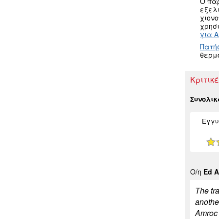
Ο πα
εξελ
χιον
χρησι
για A
Πατή
θερμ
Κριτικέ
Συνολι
Εγγυ
Ο/η
Ed A
The tra
another
Amroc o