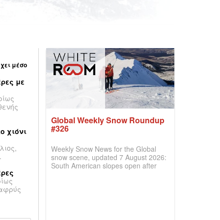
έχει μέσο
ρες με
ρίως
θενής
Global Weekly Snow Roundup
#326
ο χιόνι
λιος,
Weekly Snow News for the Global
.
snow scene, updated 7 August 2026:
South American slopes open after
έρες
huge snowfalls, New Zealand posts
ρίως
best conditions of season so far,
λαφρύς
Australian areas open most terrain of
2026, northern hemisphere down to
two outdoor areas still open.