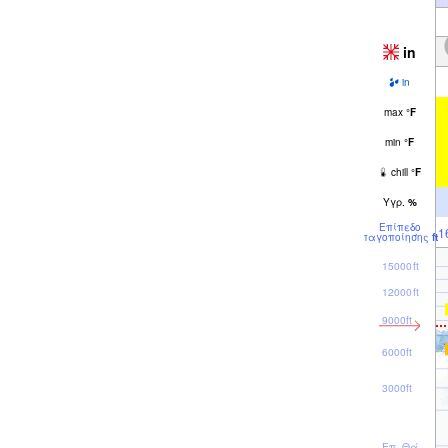
in
in
max
°
F
min
°
F
chill
°
F
Υγρ.
%
Επίπεδο
1
παγοποίησης
ft
15000ft
12000ft
9000ft
6000ft
3000ft
Επ. Θάλ