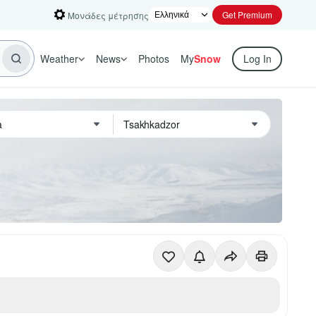
Get Premium
Μονάδες μέτρησης
Weather
News
Photos
My
Snow
Log In