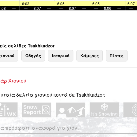
—
—
6:03
—
—
6:05
—
—
6:05
—
—
6:07
8:08
—
—
8:07
—
—
8:07
—
—
8:06
—
—
ίς σελίδες Tsakhkadzor
χιονιού
Οδηγός
Ιστορικό
Κάμερες
Πίστες
άρ Χιονιού
υταία δελτία χιονιού κοντά σε Tsakhkadzor:
α πρόσφατη αναφορά για χιόνι