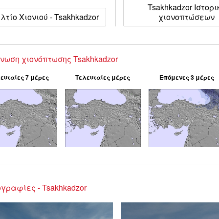
Tsakhkadzor Ιστορι
λτίο Χιονιού - Tsakhkadzor
χιονοπτώσεων
νωση χιονόπτωσης Tsakhkadzor
ευταίες 7 μέρες
Τελευταίες μέρες
Επόμενες 3 μέρες
γραφίες - Tsakhkadzor