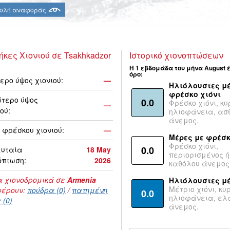
ολή αναφοράς
ήκες Χιονιού σε Tsakhkadzor
Ιστορικό χιονοπτώσεων
Η 1 εβδομάδα του μήνα August 
όρο:
ερο ύψος χιονιού:
—
Ηλιόλουστες μέ
φρέσκο χιόνι
τερο ύψος
0.0
Φρέσκο χιόνι, κυ
—
ού:
ηλιοφάνεια, ασ
άνεμος.
 φρέσκου χιονιού:
—
Μέρες με φρέσκ
Φρέσκο χιόνι,
0.0
ευταία
18 May
περιορισμένος ή
όπτωση:
2026
καθόλου άνεμος
 χιονοδρομικά σε
Armenia
Ηλιόλουστες μ
Μέτριο χιόνι, κυ
έρουν:
πούδρα (0)
/
πατημένη
0.0
ηλιοφάνεια, ε
 (0)
άνεμος.