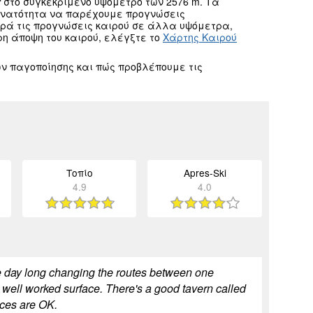
r
στο συγκεκριμένο υψόμετρο των 2576 m. Τα
δυνατότητα να παρέχουμε προγνώσεις
ορά τις προγνώσεις καιρού σε άλλα υψόμετρα,
ρη άποψη του καιρού, ελέγξτε το
Χάρτης Καιρού
ν παγοποίησης και πώς προβλέπουμε τις
Τοπίο
Apres-Ski
4.9
4.0
 the day long changing the routes between one
h well worked surface. There's a good tavern called
ices are OK.