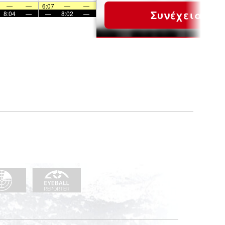
—
—
6:07
—
—
Συνέχεια
8:04
—
—
8:02
—