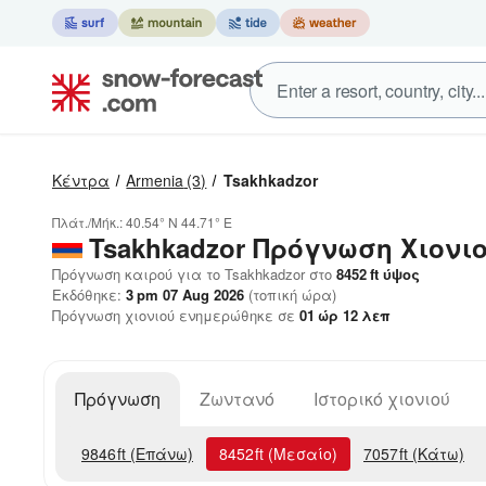
Κέντρα
Armenia
(3)
Tsakhkadzor
Πλάτ./Μήκ.:
40.54° N
44.71° E
Tsakhkadzor
Πρόγνωση Χιονι
Πρόγνωση καιρού για το Tsakhkadzor στο
8452
ft
ύψος
Εκδόθηκε:
3 pm 07 Aug 2026
(τοπική ώρα)
Πρόγνωση χιονιού ενημερώθηκε σε
01
ώρ
12
λεπ
Πρόγνωση
Ζωντανό
Ιστορικό χιονιού
9846
ft
(Επάνω)
8452
ft
(Μεσαίο)
7057
ft
(Κάτω)