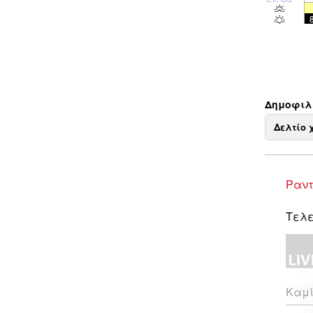
Δημοφιλε
Δελτίο 
Ραντ
Τελε
Καμί