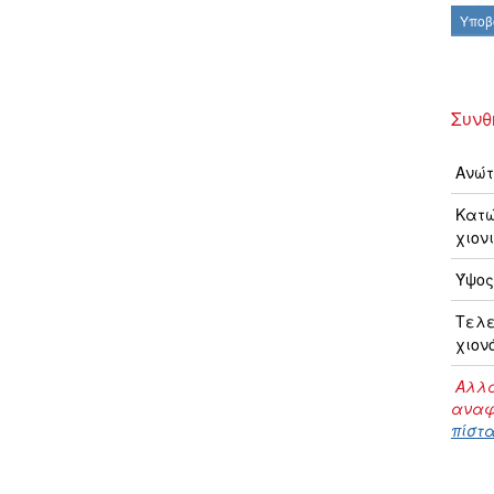
Υποβ
Συνθ
Ανώτ
Κατώ
χιονι
Ύψος
Τελ
χιον
Αλλα
αναφ
πίστα