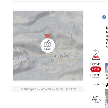
N
Μ
μ
ή
ε
α
Υψος
9846
ft
8452
ft
α
7057
ft
ν
mph
Προσφορές Συνεργατών Snow-Forecast
Χιόνι
χάρτης
Περ.