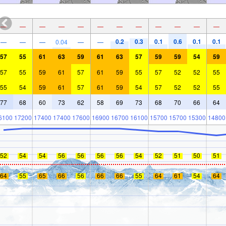
—
—
—
—
—
—
—
—
—
—
—
—
0.2
0.3
0.1
0.6
0.1
0.1
—
—
—
0.04
—
—
57
55
61
63
59
61
63
57
59
59
54
59
57
55
59
61
57
61
59
55
57
52
52
55
55
54
59
61
57
61
59
54
57
52
52
55
77
68
60
73
62
58
69
73
68
70
66
64
6100
17200
17400
17400
17600
16900
16700
16100
15700
15700
15300
14800
52
54
54
56
56
56
56
54
52
51
50
51
64
55
65
66
56
66
66
55
64
61
54
64