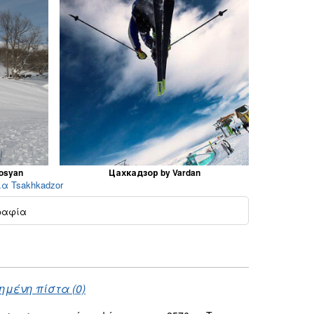
osyan
Цахкадзор by Vardan
ια Tsakhkadzor
ραφία
ημένη πίστα (0)