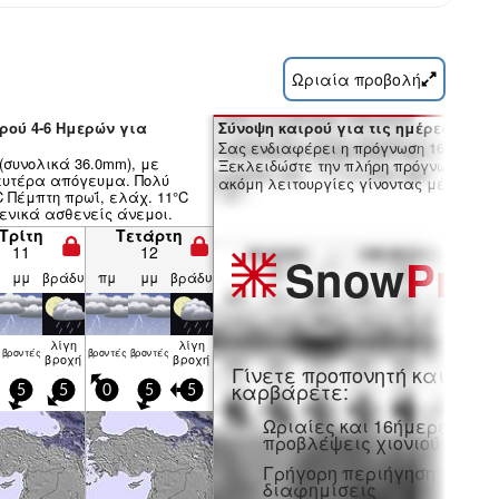
Ωριαία προβολή
ρού 4-6 Ημερών για
Σύνοψη καιρού για τις ημέρες 7-16:
Σας ενδιαφέρει η πρόγνωση 16 ημερώ
(συνολικά 36.0mm), με
Ξεκλειδώστε την πλήρη πρόγνωση και
ευτέρα απόγευμα. Πολύ
ακόμη λειτουργίες γίνοντας μέλος Pro
C Πέμπτη πρωΐ, ελάχ. 11°C
ενικά ασθενείς άνεμοι.
Τρίτη
Τετάρτη
11
12
Snow
Pro
μμ
βράδυ
πμ
μμ
βράδυ
λίγη
λίγη
βρον­τές
βρον­τές
βρον­τές
βροχή
βροχή
Γίνετε προπονητή και
καρβάρετε:
5
5
0
5
5
Ωριαίες και 16ήμερες
προβλέψεις χιονιού
Γρήγορη περιήγηση χωρίς
διαφημίσεις