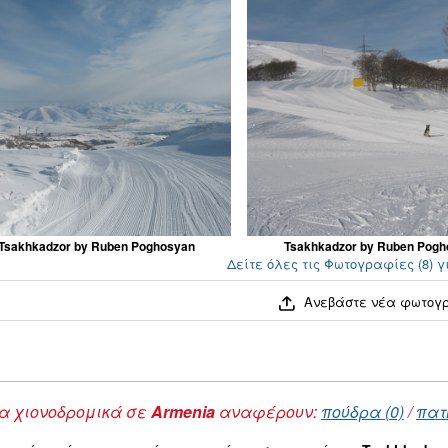
Tsakhkadzor by Ruben Poghosyan
Tsakhkadzor by Ruben Pogh
Δείτε όλες τις Φωτογραφίες (8) γ
Ανεβάστε νέα φωτογ
 χιονοδρομικά σε
Armenia
αναφέρουν:
πούδρα (0)
/
πατ