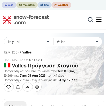
Italy
(235)
Valles
Πλάτ./Μήκ.:
46.83° N
11.62° E
Valles
Πρόγνωση Χιονιού
Πρόγνωση καιρού για το Valles στο
6595
ft
ύψος
Εκδόθηκε:
7 am 08 Aug 2026
(τοπική ώρα)
Πρόγνωση χιονιού ενημερώθηκε σε
04
ώρ
17
λεπ