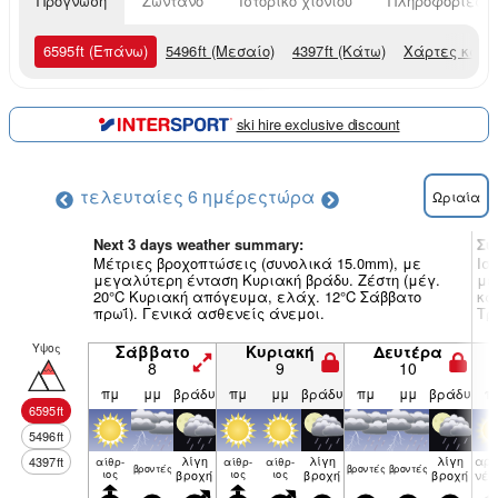
Πρόγνωση
Ζωντανό
Ιστορικό χιονιού
Πληροφορίες χ
6595
ft
(Επάνω)
5496
ft
(Μεσαίο)
4397
ft
(Κάτω)
Χάρτες καιρ
ski hire exclusive discount
τελευταίες 6 ημέρες
τώρα
Ωριαία
Next 3 days weather summary:
Συ
Μέτριες βροχοπτώσεις (συνολικά 15.0mm), με
Ισ
μεγαλύτερη ένταση Κυριακή βράδυ. Ζέστη (μέγ.
με
20°C Κυριακή απόγευμα, ελάχ. 12°C Σάββατο
κα
πρωΐ). Γενικά ασθενείς άνεμοι.
Τρ
Υψος
Σάββατο
Κυριακή
Δευτέρα
8
9
10
πμ
μμ
βράδυ
πμ
μμ
βράδυ
πμ
μμ
βράδυ
π
6595
ft
5496
ft
λίγη
λίγη
λίγη
αρα
4397
ft
αίθρ­
αίθρ­
αίθρ­
βρον­τές
βρον­τές
βρον­τές
ιος
βροχή
ιος
ιος
βροχή
βροχή
νέ