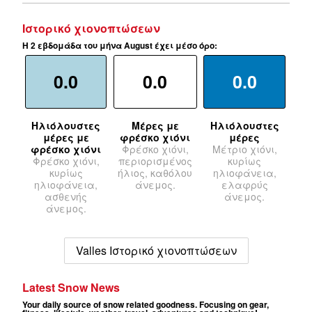
Ιστορικό χιονοπτώσεων
Η 2 εβδομάδα του μήνα August έχει μέσο όρο:
0.0
0.0
0.0
Ηλιόλουστες
Μέρες με
Ηλιόλουστες
μέρες με
φρέσκο χιόνι
μέρες
φρέσκο χιόνι
Φρέσκο χιόνι,
Μέτριο χιόνι,
Φρέσκο χιόνι,
περιορισμένος
κυρίως
κυρίως
ήλιος, καθόλου
ηλιοφάνεια,
ηλιοφάνεια,
άνεμος.
ελαφρύς
ασθενής
άνεμος.
άνεμος.
Valles Ιστορικό χιονοπτώσεων