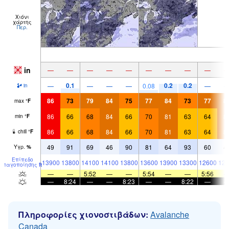
Χιόνι
χάρτης
Περ.
in
—
—
—
—
—
—
—
—
—
0.1
0.2
0.2
—
—
—
—
0.08
—
in
86
73
79
84
75
77
84
73
77
8
max
°
F
86
66
68
84
66
70
81
63
64
8
min
°
F
86
66
68
84
66
70
81
63
64
8
chill
°
F
49
91
69
46
90
81
64
93
60
4
Υγρ.
%
Επίπεδο
13900
13800
14100
14100
13800
13600
13900
13300
12600
126
παγοποίησης
ft
—
—
5:52
—
—
5:54
—
—
5:56
—
8:24
—
—
8:23
—
—
8:22
—
Πληροφορίες χιονοστιβάδων:
Avalanche
Canada