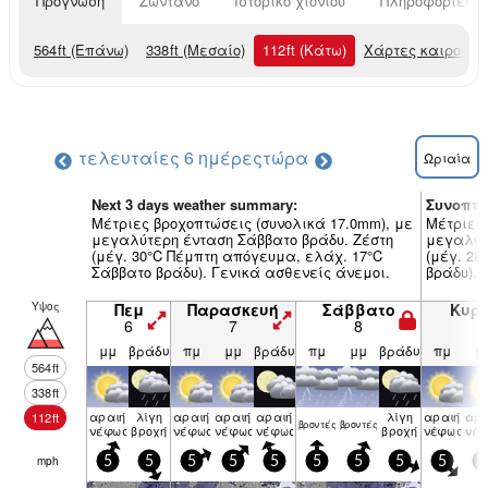
Πρόγνωση
Ζωντανό
Ιστορικό χιονιού
Πληροφορίες χ
564
ft
(Επάνω)
338
ft
(Μεσαίο)
112
ft
(Κάτω)
Χάρτες καιρού
τελευταίες 6 ημέρες
τώρα
Ωριαία
Next 3 days weather summary:
Συνοπτι
Μέτριες βροχοπτώσεις (συνολικά 17.0mm), με
Μέτριες 
μεγαλύτερη ένταση Σάββατο βράδυ. Ζέστη
μεγαλύτ
(μέγ. 30°C Πέμπτη απόγευμα, ελάχ. 17°C
(μέγ. 28
Σάββατο βράδυ). Γενικά ασθενείς άνεμοι.
βράδυ). 
Υψος
Πεμ
Παρασκευή
Σάββατο
Κυρ
6
7
8
9
μμ
βράδυ
πμ
μμ
βράδυ
πμ
μμ
βράδυ
πμ
μ
564
ft
338
ft
αραιή
λίγη
αραιή
αραιή
αραιή
λίγη
αραιή
αρα
112
ft
βρον­τές
βρον­τές
νέφωση
βροχή
νέφωση
νέφωση
νέφωση
βροχή
νέφωση
νέ
mph
5
5
5
5
5
5
5
5
5
5