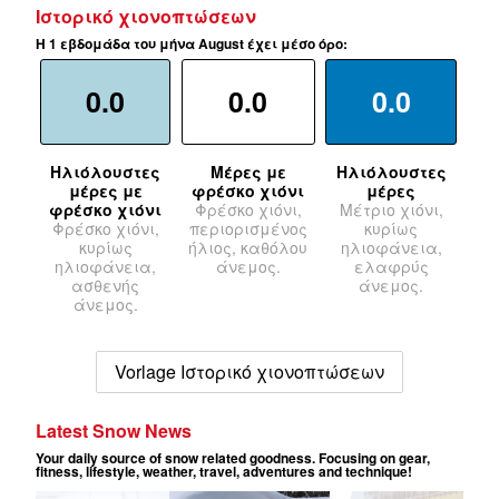
Ιστορικό χιονοπτώσεων
Η 1 εβδομάδα του μήνα August έχει μέσο όρο:
0.0
0.0
0.0
Ηλιόλουστες
Μέρες με
Ηλιόλουστες
μέρες με
φρέσκο χιόνι
μέρες
φρέσκο χιόνι
Φρέσκο χιόνι,
Μέτριο χιόνι,
Φρέσκο χιόνι,
περιορισμένος
κυρίως
κυρίως
ήλιος, καθόλου
ηλιοφάνεια,
ηλιοφάνεια,
άνεμος.
ελαφρύς
ασθενής
άνεμος.
άνεμος.
Vorlage Ιστορικό χιονοπτώσεων