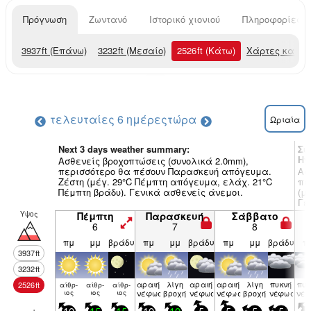
Πρόγνωση
Ζωντανό
Ιστορικό χιονιού
Πληροφορίες χ
3937
ft
(Επάνω)
3232
ft
(Μεσαίο)
2526
ft
(Κάτω)
Χάρτες καιρο
τελευταίες 6 ημέρες
τώρα
Ωριαία
Next 3 days weather summary:
Συ
Hy
Ασθενείς βροχοπτώσεις (συνολικά 2.0mm),
περισσότερο θα πέσουν Παρασκευή απόγευμα.
Ασ
Ζέστη (μέγ. 29°C Πέμπτη απόγευμα, ελάχ. 21°C
πε
Πέμπτη βράδυ). Γενικά ασθενείς άνεμοι.
(μ
Γε
Υψος
Πέμπτη
Παρασκευή
Σάββατο
6
7
8
πμ
μμ
βράδυ
πμ
μμ
βράδυ
πμ
μμ
βράδυ
π
3937
ft
3232
ft
αραιή
λίγη
αραιή
αραιή
λίγη
πυκνή
πυκ
2526
ft
αίθρ­
αίθρ­
αίθρ­
ιος
ιος
ιος
νέφωση
βροχή
νέφωση
νέφωση
βροχή
νέφωση
νέ