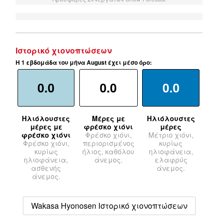
Ιστορικό χιονοπτώσεων
Η 1 εβδομάδα του μήνα August έχει μέσο όρο:
0.0
0.0
0.0
Ηλιόλουστες
Μέρες με
Ηλιόλουστες
μέρες με
φρέσκο χιόνι
μέρες
φρέσκο χιόνι
Φρέσκο χιόνι,
Μέτριο χιόνι,
Φρέσκο χιόνι,
περιορισμένος
κυρίως
κυρίως
ήλιος, καθόλου
ηλιοφάνεια,
ηλιοφάνεια,
άνεμος.
ελαφρύς
ασθενής
άνεμος.
άνεμος.
Wakasa Hyonosen Ιστορικό χιονοπτώσεων