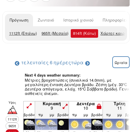
Πρόγνωση
Ζωντανό
Ιστορικό χιονιού
Πληροφορίες χ
1112
ft
(Επάνω)
965
ft
(Μεσαίο)
814
ft
(Κάτω)
Χάρτες καιρού
τελευταίες 6 ημέρες
τώρα
Ωριαία
Next 4 days weather summary:
Μέτριες βροχοπτώσεις (συνολικά 14.0mm), με
μεγαλύτερη ένταση Δευτέρα βράδυ. Ζέστη (μέγ. 33°C
Δευτέρα απόγευμα, ελάχ. 15°C Σάββατο βράδυ). Γενικ
ασθενείς άνεμοι.
Υψος
Κυριακή
Δευτέρα
Τρίτη
9
10
11
βράδυ
πμ
μμ
βράδυ
πμ
μμ
βράδυ
πμ
μμ
βρά
1112
ft
965
ft