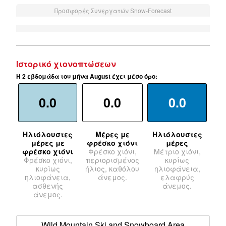
Προσφορές Συνεργατών Snow-Forecast
Ιστορικό χιονοπτώσεων
Η 2 εβδομάδα του μήνα August έχει μέσο όρο:
0.0
0.0
0.0
Ηλιόλουστες
Μέρες με
Ηλιόλουστες
μέρες με
φρέσκο χιόνι
μέρες
φρέσκο χιόνι
Φρέσκο χιόνι,
Μέτριο χιόνι,
Φρέσκο χιόνι,
περιορισμένος
κυρίως
κυρίως
ήλιος, καθόλου
ηλιοφάνεια,
ηλιοφάνεια,
άνεμος.
ελαφρύς
ασθενής
άνεμος.
άνεμος.
Wild Mountain Ski and Snowboard Area