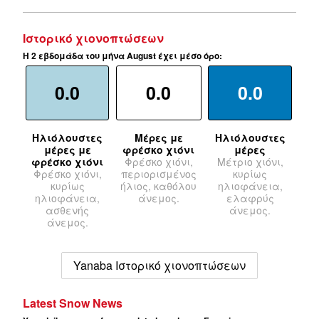
Ιστορικό χιονοπτώσεων
Η 2 εβδομάδα του μήνα August έχει μέσο όρο:
0.0
0.0
0.0
Ηλιόλουστες
Μέρες με
Ηλιόλουστες
μέρες με
φρέσκο χιόνι
μέρες
φρέσκο χιόνι
Φρέσκο χιόνι,
Μέτριο χιόνι,
Φρέσκο χιόνι,
περιορισμένος
κυρίως
κυρίως
ήλιος, καθόλου
ηλιοφάνεια,
ηλιοφάνεια,
άνεμος.
ελαφρύς
ασθενής
άνεμος.
άνεμος.
Yanaba Ιστορικό χιονοπτώσεων