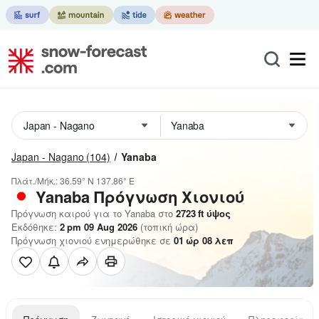
Japan - Nagano
(104)
Yanaba
Πλάτ./Μήκ.:
36.59° N
137.86° E
Yanaba
Πρόγνωση Χιονιού
Πρόγνωση καιρού για το Yanaba στο
2723
ft
ύψος
Εκδόθηκε:
2 pm 09 Aug 2026
(τοπική ώρα)
Πρόγνωση χιονιού ενημερώθηκε σε
01
ώρ
08
λεπ