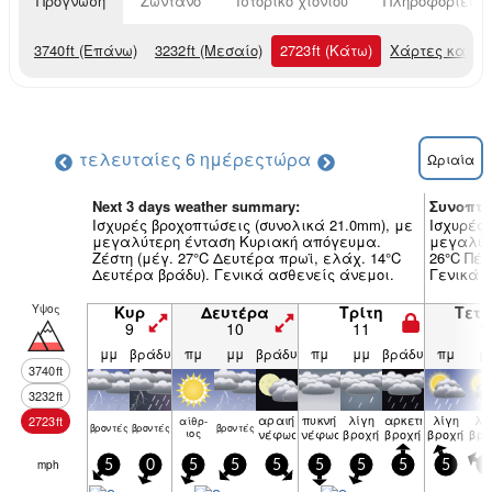
Πρόγνωση
Ζωντανό
Ιστορικό χιονιού
Πληροφορίες χ
3740
ft
(Επάνω)
3232
ft
(Μεσαίο)
2723
ft
(Κάτω)
Χάρτες καιρο
τελευταίες 6 ημέρες
τώρα
Ωριαία
Next 3 days weather summary:
Συνοπτι
Ισχυρές βροχοπτώσεις (συνολικά 21.0mm), με
Ισχυρές 
μεγαλύτερη ένταση Κυριακή απόγευμα.
μεγαλύτε
Ζέστη (μέγ. 27°C Δευτέρα πρωϊ, ελάχ. 14°C
26°C Πέμ
Δευτέρα βράδυ). Γενικά ασθενείς άνεμοι.
Γενικά 
Υψος
Κυρ
Δευτέρα
Τρίτη
Τετ
9
10
11
1
μμ
βράδυ
πμ
μμ
βράδυ
πμ
μμ
βράδυ
πμ
μ
3740
ft
3232
ft
αραιή
πυκνή
λίγη
αρκετή
λίγη
λί
2723
ft
αίθρ­
βρον­τές
βρον­τές
βρον­τές
ιος
νέφωση
νέφωση
βροχή
βροχή
βροχή
βρο
mph
5
0
5
5
5
5
5
5
5
5