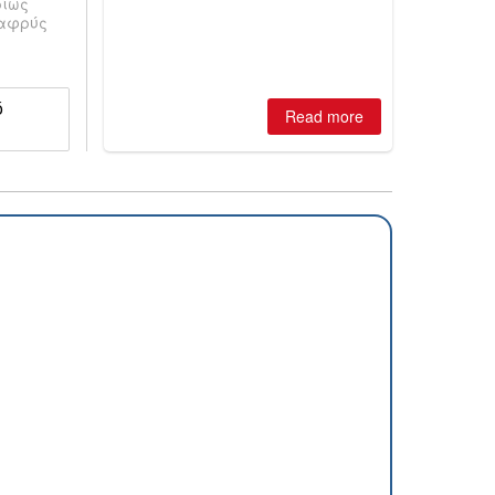
ρίως
is simple: book now or wait, and
λαφρύς
where are the best odds?
ό
Read more