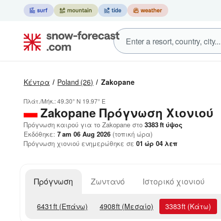
Κέντρα
Poland
(26)
Zakopane
Πλάτ./Μήκ.:
49.30° N
19.97° E
Zakopane
Πρόγνωση Χιονιού
Πρόγνωση καιρού για το Zakopane στο
3383
ft
ύψος
Εκδόθηκε:
7 am 06 Aug 2026
(τοπική ώρα)
Πρόγνωση χιονιού ενημερώθηκε σε
01
ώρ
04
λεπ
Πρόγνωση
Ζωντανό
Ιστορικό χιονιού
6431
ft
(Επάνω)
4908
ft
(Μεσαίο)
3383
ft
(Κάτω)