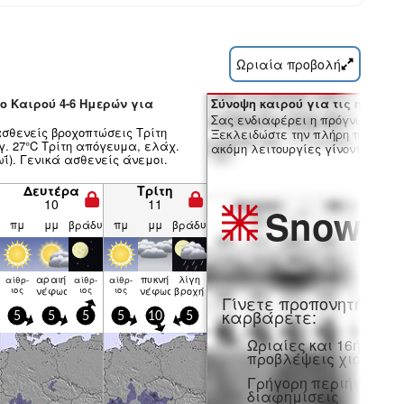
Ωριαία προβολή
ο Καιρού 4-6 Ημερών για
Σύνοψη καιρού για τις ημέρες 7
Σας ενδιαφέρει η πρόγνωση 16 
σθενείς βροχοπτώσεις Τρίτη
Ξεκλειδώστε την πλήρη πρόγνωσ
γ. 27°C Τρίτη απόγευμα, ελάχ.
ακόμη λειτουργίες γίνοντας μέλο
ΐ). Γενικά ασθενείς άνεμοι.
Δευτέρα
Τρίτη
10
11
Snow
Pr
πμ
μμ
βράδυ
πμ
μμ
βράδυ
αραιή
πυκνή
λίγη
αίθρ­
αίθρ­
αίθρ­
η
ιος
νέφωση
ιος
ιος
νέφωση
βροχή
Γίνετε προπονητή και
καρβάρετε:
5
5
5
5
10
5
Ωριαίες και 16ήμερε
προβλέψεις χιονιού
Γρήγορη περιήγηση χ
διαφημίσεις