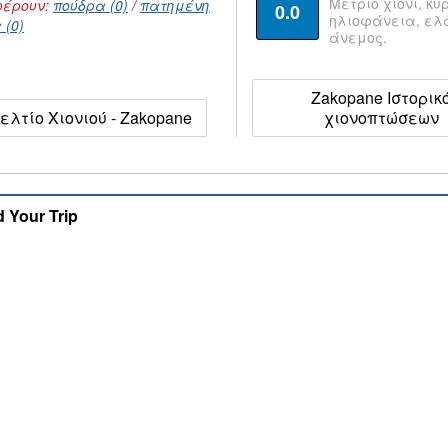
Μέτριο χιόνι, κυ
έρουν:
πούδρα (0)
/
πατημένη
0.0
ηλιοφάνεια, ε
 (0)
άνεμος.
Zakopane Ιστορικ
ελτίο Χιονιού - Zakopane
χιονοπτώσεων
d Your Trip