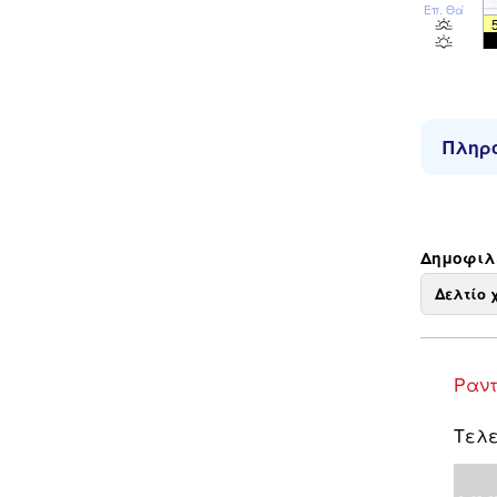
Επ. Θάλ
Πληρο
Δημοφιλε
Δελτίο 
Ραντ
Τελε