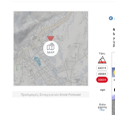
N
Μ
μ
(
β
Υψος
6431
ft
4908
ft
3383
ft
α
mph
Προσφορές Συνεργατών Snow-Forecast
Χιόνι
χάρτης
Περ.