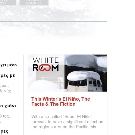
έχει μέσο
ρες με
ρίως
θενής
This Winter’s El Niño, The
Facts & The Fiction
ο χιόνι
λιος,
With a so-called “Super El Niño”
.
forecast to have a significant effect on
the regions around the Pacific this
έρες
winter, the question skiers are asking