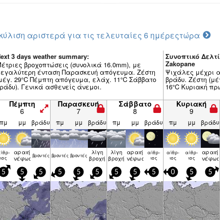
κύλιση αριστερά για τις τελευταίες 6 ημέρες
τώρα
ext 3 days weather summary:
Συνοπτικό Δελτί
Zakopane
έτριες βροχοπτώσεις (συνολικά 16.0mm), με
εγαλύτερη ένταση Παρασκευή απόγευμα. Ζέστη
Ψιχάλες μέχρι α
μέγ. 29°C Πέμπτη απόγευμα, ελάχ. 11°C Σάββατο
βράδυ. Ζέστη (μέ
ράδυ). Γενικά ασθενείς άνεμοι.
16°C Κυριακή πρω
Πέμπτη
Παρασκευή
Σάββατο
Κυριακή
6
7
8
9
πμ
μμ
βράδυ
πμ
μμ
βράδυ
πμ
μμ
βράδυ
πμ
μμ
βράδυ
αραιή
λίγη
λίγη
αραιή
αραιή
ίθρ­
αίθρ­
αίθρ­
αίθρ­
βρον­τές
βρον­τές
βρον­τές
ιος
νέφωση
βροχή
βροχή
νέφωση
ιος
ιος
ιος
νέφωσ
5
5
5
5
5
5
5
5
5
0
5
5