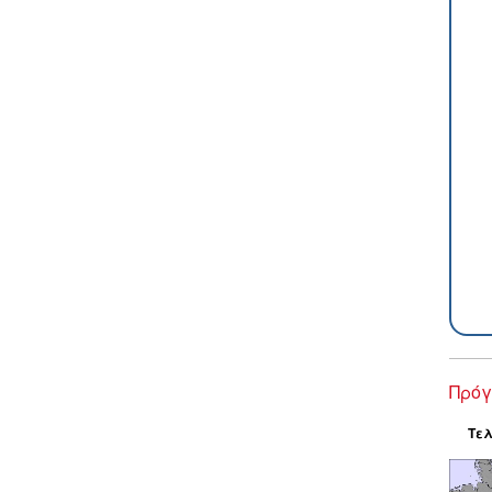
Πρόγ
Τελ