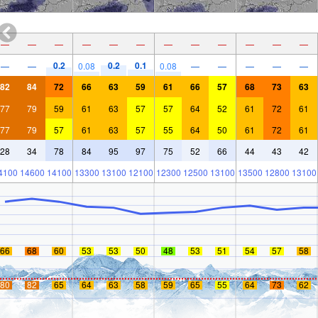
—
—
—
—
—
—
—
—
—
—
—
—
0.2
0.2
0.1
—
—
0.08
0.08
—
—
—
—
—
82
84
72
66
63
59
61
66
57
68
73
63
77
79
59
61
63
57
57
64
52
61
72
61
77
79
57
61
63
57
55
64
50
61
72
61
28
34
78
84
95
97
75
52
66
44
43
42
4100
14600
14100
13300
13100
12100
12300
12500
13100
13500
12800
13100
66
68
60
53
53
50
48
53
51
54
57
58
80
82
65
64
63
58
59
65
55
64
73
62