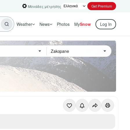
Get Premium
Μονάδες μέτρησης
Weather
News
Photos
My
Snow
Log In