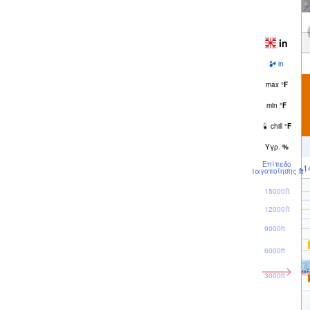
in
in
max
°
F
min
°
F
chill
°
F
Υγρ.
%
Επίπεδο
1
παγοποίησης
ft
15000ft
12000ft
9000ft
6000ft
3000ft