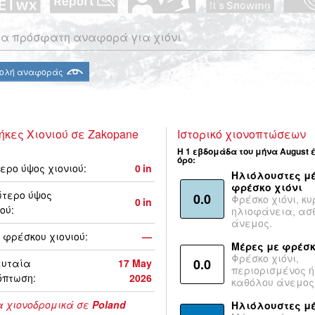
α πρόσφατη αναφορά για χιόνι
ολή αναφοράς
ήκες Χιονιού σε Zakopane
Ιστορικό χιονοπτώσεων
Η 1 εβδομάδα του μήνα August 
όρο:
ερο ύψος χιονιού:
0
in
Ηλιόλουστες μέ
φρέσκο χιόνι
τερο ύψος
0.0
Φρέσκο χιόνι, κυ
0
in
ού:
ηλιοφάνεια, ασ
άνεμος.
 φρέσκου χιονιού:
—
Μέρες με φρέσκ
Φρέσκο χιόνι,
0.0
ευταία
17 May
περιορισμένος ή
όπτωση:
2026
καθόλου άνεμος
 χιονοδρομικά σε
Poland
Ηλιόλουστες μ