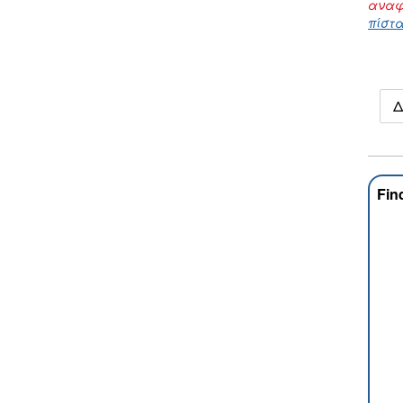
αναφ
πίστα
Δ
Fin