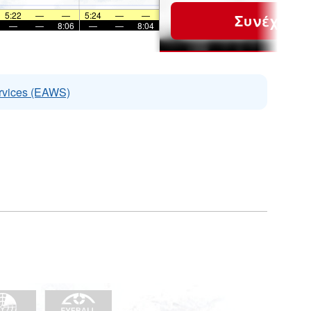
5:22
—
—
5:24
—
—
Συνέχεια
—
—
8:06
—
—
8:04
rvices (EAWS)