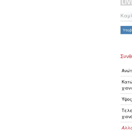
Καμί
Υποβ
Συνθ
Ανώτ
Κατώ
χιονι
Ύψος
Τελ
χιον
Αλλα