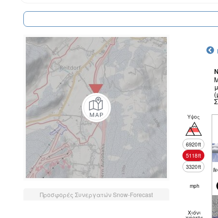
N
Μ
μ
(
Σ
Υψος
6920
ft
5118
ft
3320
ft
βρ
mph
Προσφορές Συνεργατών Snow-Forecast
Χιόνι
χάρτης