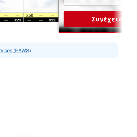
—
—
5:58
—
—
Συνέχεια
—
8:23
—
—
8:22
rvices (EAWS)