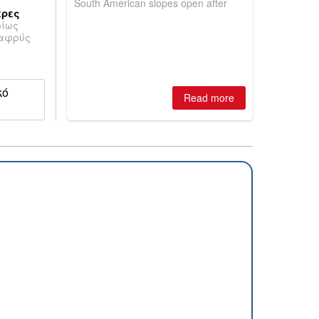
South American slopes open after
έρες
huge snowfalls, New Zealand posts
ρίως
best conditions of season so far,
λαφρύς
Australian areas open most terrain of
2026, northern hemisphere down to
two outdoor areas still open.
κό
Read more