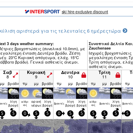
ski hire exclusive discount
κύλιση αριστερά για τις τελευταίες 6 ημέρες
τώρα
ext 3 days weather summary:
Συνοπτικό Δελτίο Και
Zauchensee
έτριες βροχοπτώσεις (συνολικά 10.0mm), με
εγαλύτερη ένταση Δευτέρα βράδυ. Ζέστη
Ισχυρές βροχοπτώσεις 
μέγ. 23°C Κυριακή απόγευμα, ελάχ. 15°C
μεγαλύτερη ένταση Τρί
άββατο βράδυ). Γενικά ασθενείς άνεμοι.
Τρίτη απόγευμα, ελάχ.
ασθενείς άνεμοι.
Σαβ
Κυριακή
Δευτέρα
Τρίτη
Τ
8
9
10
11
μμ
βράδυ
πμ
μμ
βράδυ
πμ
μμ
βράδυ
πμ
μμ
βράδυ
πμ
λίγη
αραιή
λίγη
λίγη
λίγη
λίγη
αίθρ­
αίθρ­
ον­τές
βρον­τές
βρον­τές
βρον­τές
βροχή
ιος
νέφωση
βροχή
βροχή
βροχή
ιος
βροχή
5
5
0
5
5
0
5
5
5
5
5
5