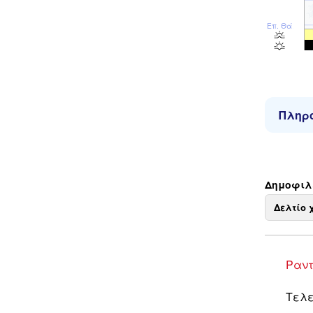
Επ. Θάλ
Πληρο
Δημοφιλε
Δελτίο 
Ραντ
Τελε