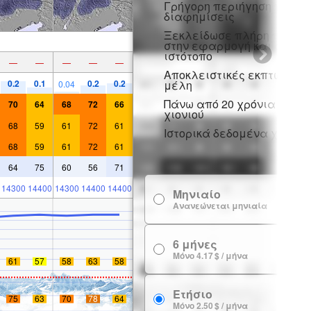
Γρήγορη περιήγηση χωρίς
διαφημίσεις
Ξεκλείδωσε πλήρη πρόσβ
στην εφαρμογή και στον
ιστότοπο
—
—
—
—
—
Αποκλειστικές εκπτώσεις 
0.2
0.1
0.2
0.2
μέλη
0.04
Πάνω από 20 χρόνια ιστορ
70
64
68
72
66
χιονιού
68
59
61
72
61
Ιστορικά δεδομένα χιονιού
68
59
61
72
61
64
75
60
56
71
14300
14400
14300
14400
14400
Μηνιαίο
7
Ανανεώνεται μηνιαία
6 μήνες
24
Μόνο 4.17 $ / μήνα
61
57
58
63
58
Ετήσιο
29
75
63
70
78
64
Μόνο 2.50 $ / μήνα