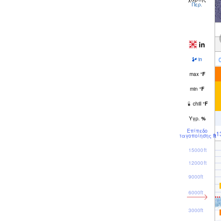
Περ.
in
in
max
°
F
min
°
F
chill
°
F
Υγρ.
%
Επίπεδο
1
παγοποίησης
ft
15000ft
12000ft
9000ft
6000ft
3000ft