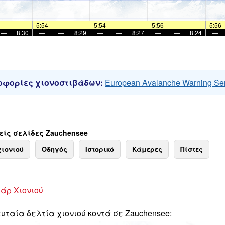
—
—
5:54
—
—
5:54
—
—
5:56
—
—
5:56
—
8:30
—
—
8:29
—
—
8:27
—
—
8:24
—
φορίες χιονοστιβάδων:
European Avalanche Warning Se
ίς σελίδες Zauchensee
χιονιού
Οδηγός
Ιστορικό
Κάμερες
Πίστες
άρ Χιονιού
υταία δελτία χιονιού κοντά σε Zauchensee: