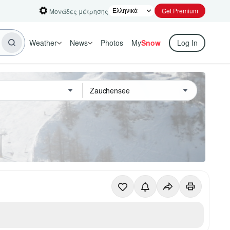
Get Premium
Μονάδες μέτρησης
Weather
News
Photos
My
Snow
Log In