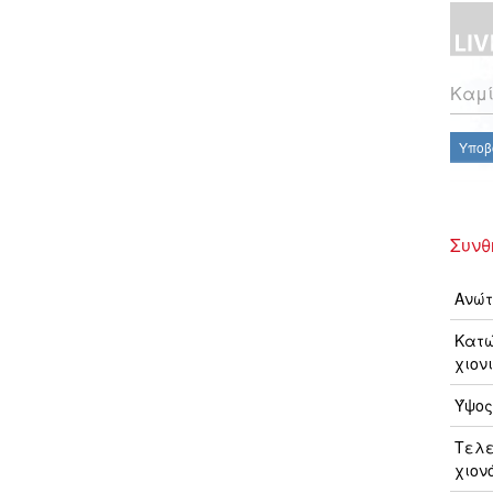
Καμί
Υποβ
Συνθ
Ανώτ
Κατώ
χιονι
Ύψος
Τελ
χιον