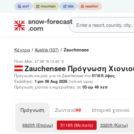
Κέντρα
Austria
(337)
Zauchensee
Πλάτ./Μήκ.:
47.36° N
13.40° E
Zauchensee
Πρόγνωση Χιονιο
Πρόγνωση καιρού για το Zauchensee στο
5118
ft
ύψος
Εκδόθηκε:
1 pm 08 Aug 2026
(τοπική ώρα)
Πρόγνωση χιονιού ενημερώθηκε σε
03
ώρ
49
λεπ
Πρόγνωση
Ζωντανό
Ιστορικό χιονιού
6920
ft
(Επάνω)
5118
ft
(Μεσαίο)
3320
ft
(Κάτω)