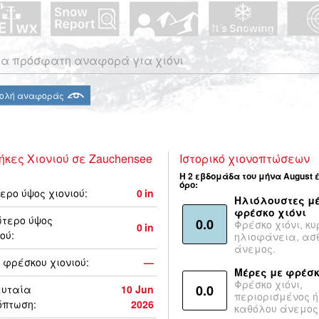
α πρόσφατη αναφορά για χιόνι
ολή αναφοράς
ήκες Χιονιού σε Zauchensee
Ιστορικό χιονοπτώσεων
Η 2 εβδομάδα του μήνα August 
όρο:
ερο ύψος χιονιού:
0
in
Ηλιόλουστες μέ
φρέσκο χιόνι
τερο ύψος
0.0
Φρέσκο χιόνι, κυ
0
in
ού:
ηλιοφάνεια, ασ
άνεμος.
 φρέσκου χιονιού:
—
Μέρες με φρέσκ
Φρέσκο χιόνι,
0.0
ευταία
10 Jun
περιορισμένος ή
όπτωση:
2026
καθόλου άνεμος