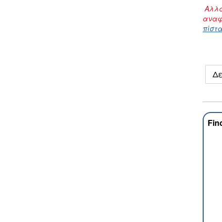
Αλλα
αναφ
πίστα
Δε
Fin