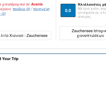
 χιονοδρομικά σε
Austria
Ηλιόλουστες μ
Μέτριο χιόνι, κυ
έρουν:
πούδρα (0)
/
πατημένη
0.0
ηλιοφάνεια, ε
 (0)
άνεμος.
Zauchensee Ιστορι
λτίο Χιονιού - Zauchensee
χιονοπτώσεων
d Your Trip