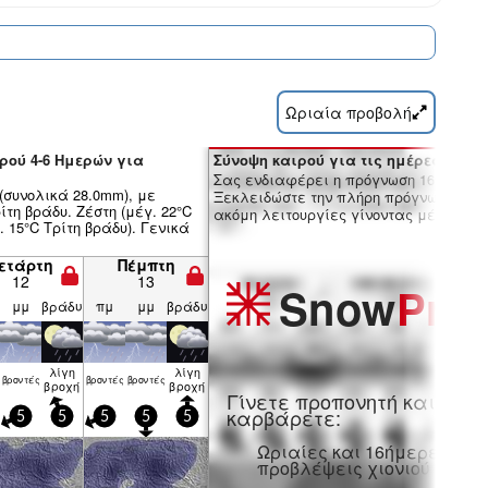
Ωριαία προβολή
ρού 4-6 Ημερών για
Σύνοψη καιρού για τις ημέρες 7-16:
Σας ενδιαφέρει η πρόγνωση 16 ημερώ
(συνολικά 28.0mm), με
Ξεκλειδώστε την πλήρη πρόγνωση και
τη βράδυ. Ζέστη (μέγ. 22°C
ακόμη λειτουργίες γίνοντας μέλος Pro
 15°C Τρίτη βράδυ). Γενικά
ετάρτη
Πέμπτη
12
13
Snow
Pro
μμ
βράδυ
πμ
μμ
βράδυ
λίγη
λίγη
βρον­τές
βρον­τές
βρον­τές
βροχή
βροχή
Γίνετε προπονητή και
καρβάρετε:
5
5
5
5
5
Ωριαίες και 16ήμερες
προβλέψεις χιονιού