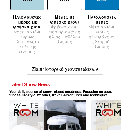
Ηλιόλουστες
Μέρες με
Ηλιόλουστες
μέρες με
φρέσκο χιόνι
μέρες
φρέσκο χιόνι
Φρέσκο χιόνι,
Μέτριο χιόνι,
Φρέσκο χιόνι,
περιορισμένος
κυρίως
κυρίως
ήλιος, καθόλου
ηλιοφάνεια,
ηλιοφάνεια,
άνεμος.
ελαφρύς
ασθενής
άνεμος.
άνεμος.
Zlatar Ιστορικό χιονοπτώσεων