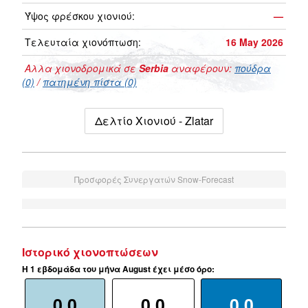
Ύψος φρέσκου χιονιού:
—
Τελευταία χιονόπτωση:
16 May 2026
Αλλα χιονοδρομικά σε
Serbia
αναφέρουν:
πούδρα
(0)
/
πατημένη πίστα (0)
Δελτίο Χιονιού - Zlatar
Προσφορές Συνεργατών Snow-Forecast
Ιστορικό χιονοπτώσεων
Η 1 εβδομάδα του μήνα August έχει μέσο όρο:
0.0
0.0
0.0