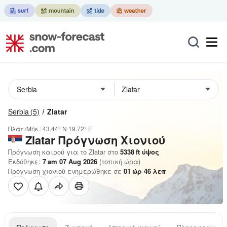
Serbia
(5)
Zlatar
Πλάτ./Μήκ.:
43.44° N
19.72° E
Zlatar
Πρόγνωση Χιονιού
Πρόγνωση καιρού για το Zlatar στο
5338
ft
ύψος
Εκδόθηκε:
7 am 07 Aug 2026
(τοπική ώρα)
Πρόγνωση χιονιού ενημερώθηκε σε
01
ώρ
46
λεπ