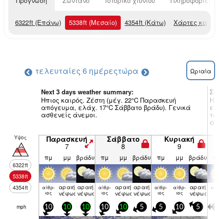
Πρόγνωση
Ζωντανό
Ιστορικό χιονιού
Πληροφορίες χ
6322
ft
(Επάνω)
5338
ft
(Μεσαίο)
4354
ft
(Κάτω)
Χάρτες καιρο
τελευταίες 6 ημέρες
τώρα
Ωριαία
Next 3 days weather summary:
Συ
Ηπιος καιρός. Ζέστη (μέγ. 22°C Παρασκευή
Ηπ
απόγευμα, ελάχ. 17°C Σάββατο βράδυ). Γενικά
ελ
ασθενείς άνεμοι.
τω
άν
Υψος
Παρασκευή
Σάββατο
Κυριακή
7
8
9
πμ
μμ
βράδυ
πμ
μμ
βράδυ
πμ
μμ
βράδυ
π
6322
ft
5338
ft
αραιή
αραιή
αραιή
αραιή
αραιή
4354
ft
αίθρ­
αίθρ­
αίθρ­
αίθρ­
αίθ
ιος
νέφωση
νέφωση
ιος
νέφωση
νέφωση
ιος
ιος
νέφωση
ιο
mph
10
10
10
10
10
5
5
10
5
5