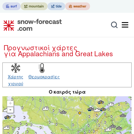
Προγνωστικοί χάρτες
για Appalachians and Great Lakes
Χάρτης
Θερμοκρασίες
χιονιού
O καιρός τώρα
+
-