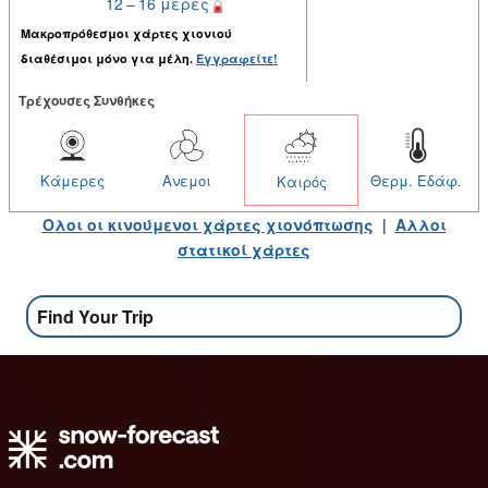
12 – 16 μέρες
Μακροπρόθεσμοι χάρτες χιονιού
διαθέσιμοι μόνο για μέλη.
Εγγραφείτε!
Tρέχουσες Συνθήκες
Κάμερες
Ανεμοι
Θερμ. Εδάφ.
Καιρός
Ολοι οι κινούμενοι χάρτες χιονόπτωσης
|
Αλλοι
στατικοί χάρτες
Find Your Trip