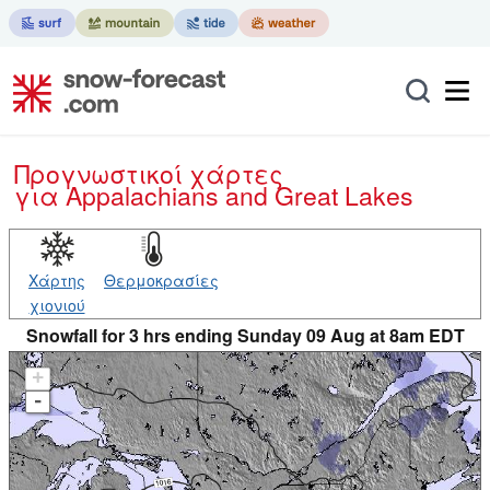
Προγνωστικοί χάρτες
για Appalachians and Great Lakes
Χάρτης
Θερμοκρασίες
χιονιού
Snowfall for 3 hrs ending Sunday 09 Aug at 8am EDT
+
-