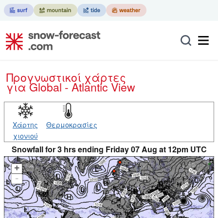
Προγνωστικοί χάρτες
για Global - Atlantic View
Χάρτης
Θερμοκρασίες
χιονιού
Snowfall for 3 hrs ending Friday 07 Aug at 12pm UTC
+
-