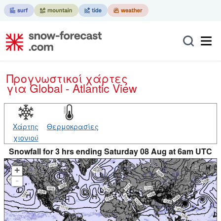
Προγνωστικοί χάρτες
για Global - Atlantic View
Χάρτης
Θερμοκρασίες
χιονιού
Snowfall for 3 hrs ending Saturday 08 Aug at 6am UTC
+
-