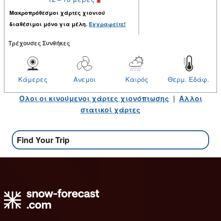
Μακροπρόθεσμοι χάρτες χιονιού
διαθέσιμοι μόνο για μέλη.
Εγγραφείτε!
Tρέχουσες Συνθήκες
Κάμερες
Ανεμοι
Καιρός
Θερμ. Εδάφ.
Ολοι οι κινούμενοι χάρτες χιονόπτωσης
|
Αλλοι
στατικοί χάρτες
Find Your Trip