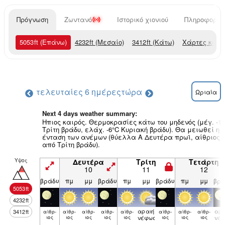
Πρόγνωση
Ζωντανό
Ιστορικό χιονιού
Πληροφορίες
5053
ft
(Επάνω)
4232
ft
(Μεσαίο)
3412
ft
(Κάτω)
Χάρτες καιρ
τελευταίες 6 ημέρες
τώρα
Ωριαία
Next 4 days weather summary:
Ηπιος καιρός. Θερμοκρασίες κάτω του μηδενός (μέγ. -1
Τρίτη βράδυ, ελάχ. -6°C Κυριακή βράδυ). Θα μειωθεί η
ένταση των ανέμων (θύελλα Α Δευτέρα πρωϊ, αίθριος
από Τρίτη βράδυ).
Υψος
Δευτέρα
Τρίτη
Τετάρτη
10
11
12
βράδυ
πμ
μμ
βράδυ
πμ
μμ
βράδυ
πμ
μμ
βρά
5053
ft
4232
ft
αραιή
αρα
3412
ft
αίθρ­
αίθρ­
αίθρ­
αίθρ­
αίθρ­
αίθρ­
αίθρ­
αίθρ­
ιος
ιος
ιος
ιος
ιος
νέφωση
ιος
ιος
ιος
νέ