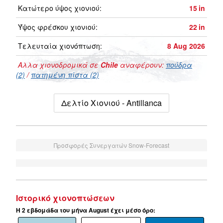
Κατώτερο ύψος χιονιού:
15
in
Ύψος φρέσκου χιονιού:
22
in
Τελευταία χιονόπτωση:
8 Aug 2026
Αλλα χιονοδρομικά σε
Chile
αναφέρουν:
πούδρα
(2)
/
πατημένη πίστα (2)
Δελτίο Χιονιού - Antillanca
Προσφορές Συνεργατών Snow-Forecast
Ιστορικό χιονοπτώσεων
Η 2 εβδομάδα του μήνα August έχει μέσο όρο: