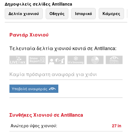
Δημοφιλείς σελίδες Antillanca
Δελτίο χιονιού
Οδηγός
Ιστορικό
Κάμερες
Ραντάρ Χιονιού
Τελευταία δελτία χιονιού κοντά σε Antillanca:
Καμία πρόσφατη αναφορά για χιόνι
Υποβολή αναφοράς
Συνθήκες Χιονιού σε Antillanca
Ανώτερο ύψος χιονιού:
27
in