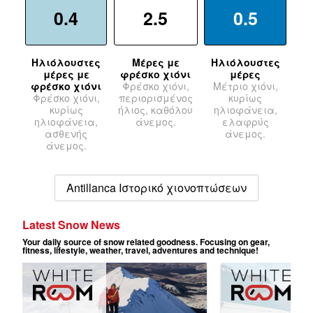
0.4
2.5
0.5
Ηλιόλουστες
Μέρες με
Ηλιόλουστες
μέρες με
φρέσκο χιόνι
μέρες
φρέσκο χιόνι
Φρέσκο χιόνι,
Μέτριο χιόνι,
Φρέσκο χιόνι,
περιορισμένος
κυρίως
κυρίως
ήλιος, καθόλου
ηλιοφάνεια,
ηλιοφάνεια,
άνεμος.
ελαφρύς
ασθενής
άνεμος.
άνεμος.
Antillanca Ιστορικό χιονοπτώσεων