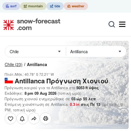
Chile
(23)
Antillanca
Πλάτ./Μήκ.:
40.78° S
72.21° W
Antillanca
Πρόγνωση Χιονιού
Πρόγνωση καιρού για το Antillanca στο
5053
ft
ύψος
Εκδόθηκε:
8 pm 09 Aug 2026
(τοπική ώρα)
Πρόγνωση χιονιού ενημερώθηκε σε
03
ώρ
55
λεπ
Επόμενη χιονόπτωση σε Antillanca:
0.3
in
στις Πε 13
(μετά τις 9
PM, τοπική ώρα)