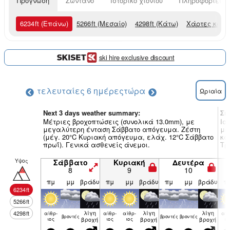
Πρόγνωση
Ζωντανό
Ιστορικό χιονιού
Πληροφορίες χ
6234
ft
(Επάνω)
5266
ft
(Μεσαίο)
4298
ft
(Κάτω)
Χάρτες καιρ
ski hire exclusive discount
τελευταίες 6 ημέρες
τώρα
Ωριαία
Next 3 days weather summary:
Συ
Μέτριες βροχοπτώσεις (συνολικά 13.0mm), με
Ισ
μεγαλύτερη ένταση Σάββατο απόγευμα. Ζέστη
με
(μέγ. 20°C Κυριακή απόγευμα, ελάχ. 12°C Σάββατο
κα
πρωΐ). Γενικά ασθενείς άνεμοι.
Τρ
Υψος
Σάββατο
Κυριακή
Δευτέρα
8
9
10
πμ
μμ
βράδυ
πμ
μμ
βράδυ
πμ
μμ
βράδυ
π
6234
ft
5266
ft
λίγη
λίγη
λίγη
4298
ft
αίθρ­
αίθρ­
αίθρ­
αίθ
βρον­τές
βρον­τές
βρον­τές
ιος
βροχή
ιος
ιος
βροχή
βροχή
ιο