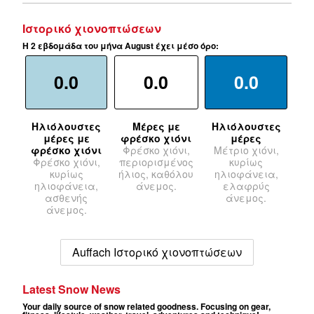
Ιστορικό χιονοπτώσεων
Η 2 εβδομάδα του μήνα August έχει μέσο όρο:
0.0
0.0
0.0
Ηλιόλουστες
Μέρες με
Ηλιόλουστες
μέρες με
φρέσκο χιόνι
μέρες
φρέσκο χιόνι
Φρέσκο χιόνι,
Μέτριο χιόνι,
Φρέσκο χιόνι,
περιορισμένος
κυρίως
κυρίως
ήλιος, καθόλου
ηλιοφάνεια,
ηλιοφάνεια,
άνεμος.
ελαφρύς
ασθενής
άνεμος.
άνεμος.
Auffach Ιστορικό χιονοπτώσεων