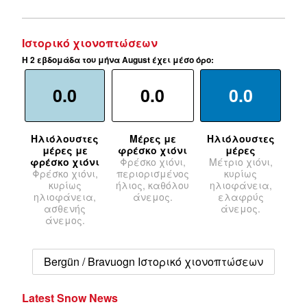
Ιστορικό χιονοπτώσεων
Η 2 εβδομάδα του μήνα August έχει μέσο όρο:
0.0
0.0
0.0
Ηλιόλουστες
Μέρες με
Ηλιόλουστες
μέρες με
φρέσκο χιόνι
μέρες
φρέσκο χιόνι
Φρέσκο χιόνι,
Μέτριο χιόνι,
Φρέσκο χιόνι,
περιορισμένος
κυρίως
κυρίως
ήλιος, καθόλου
ηλιοφάνεια,
ηλιοφάνεια,
άνεμος.
ελαφρύς
ασθενής
άνεμος.
άνεμος.
Bergün / Bravuogn Ιστορικό χιονοπτώσεων