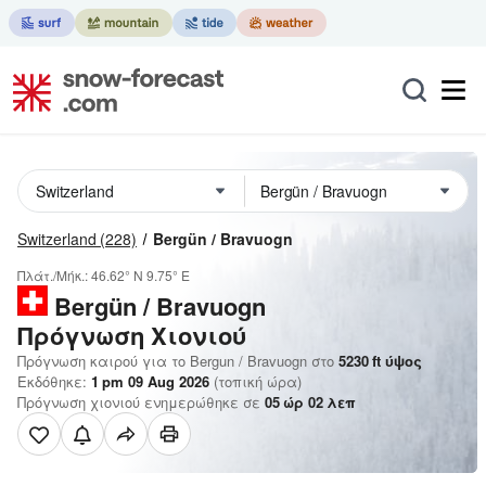
Switzerland
(228)
Bergün / Bravuogn
Πλάτ./Μήκ.:
46.62° N
9.75° E
Bergün / Bravuogn
Πρόγνωση Χιονιού
Πρόγνωση καιρού για το Bergun / Bravuogn στο
5230
ft
ύψος
Εκδόθηκε:
1 pm 09 Aug 2026
(τοπική ώρα)
Πρόγνωση χιονιού ενημερώθηκε σε
05
ώρ
02
λεπ