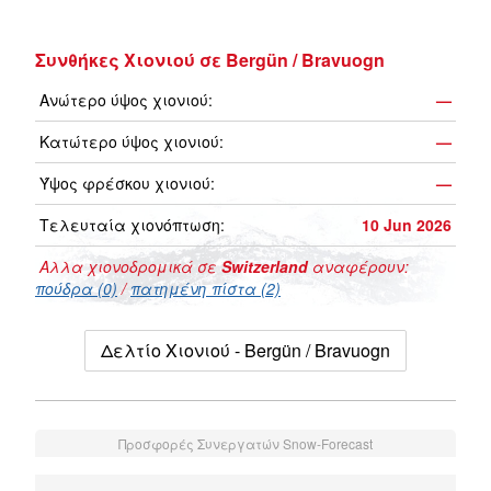
Συνθήκες Χιονιού σε Bergün / Bravuogn
Ανώτερο ύψος χιονιού:
—
Κατώτερο ύψος χιονιού:
—
Ύψος φρέσκου χιονιού:
—
Τελευταία χιονόπτωση:
10 Jun 2026
Αλλα χιονοδρομικά σε
Switzerland
αναφέρουν:
πούδρα (0)
/
πατημένη πίστα (2)
Δελτίο Χιονιού - Bergün / Bravuogn
Προσφορές Συνεργατών Snow-Forecast