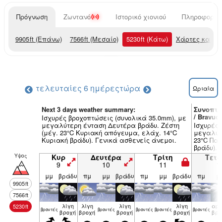
Πρόγνωση
Ζωντανό
Ιστορικό χιονιού
Πληροφορίες
9905
ft
(Επάνω)
7566
ft
(Μεσαίο)
5230
ft
(Κάτω)
Χάρτες καιρο
τελευταίες 6 ημέρες
τώρα
Ωριαία
Next 3 days weather summary:
Συνοπτι
/ Bravuo
Ισχυρές βροχοπτώσεις (συνολικά 35.0mm), με
μεγαλύτερη ένταση Δευτέρα βράδυ. Ζέστη
Ισχυρές 
(μέγ. 23°C Κυριακή απόγευμα, ελάχ. 14°C
μεγαλύτ
Κυριακή βράδυ). Γενικά ασθενείς άνεμοι.
23°C Πα
βράδυ). 
Υψος
Κυρ
Δευτέρα
Τρίτη
Τετ
9
10
11
1
μμ
βράδυ
πμ
μμ
βράδυ
πμ
μμ
βράδυ
πμ
μ
9905
ft
7566
ft
λίγη
λίγη
λίγη
λίγη
αρκ
5230
ft
βρον­τές
βρον­τές
βρον­τές
βρον­τές
βρον­τές
βροχή
βροχή
βροχή
βροχή
βρο