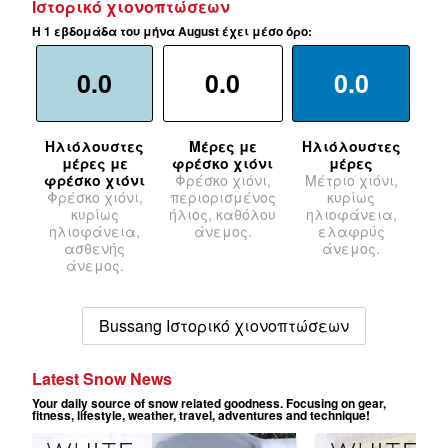
Ιστορικό χιονοπτώσεων
Η 1 εβδομάδα του μήνα August έχει μέσο όρο:
0.0
0.0
0.0
Ηλιόλουστες
Μέρες με
Ηλιόλουστες
μέρες με
φρέσκο χιόνι
μέρες
φρέσκο χιόνι
Φρέσκο χιόνι,
Μέτριο χιόνι,
Φρέσκο χιόνι,
περιορισμένος
κυρίως
κυρίως
ήλιος, καθόλου
ηλιοφάνεια,
ηλιοφάνεια,
άνεμος.
ελαφρύς
ασθενής
άνεμος.
άνεμος.
Bussang Ιστορικό χιονοπτώσεων