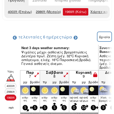
Πρόγνωση
Ζωντανό
Ιστορικό χιονιού
Πληροφορίες χ
4003
ft
(Επάνω)
2986
ft
(Μεσαίο)
1969
ft
(Κάτω)
Χάρτες καιρο
τελευταίες 6 ημέρες
τώρα
Ωριαία
Next 3 days weather summary:
Συνοπτι
Bussang
Ψιχάλες μέχρι ασθενείς βροχοπτώσεις
Δευτέρα πρωΐ. Ζέστη (μέγ. 32°C Κυριακή
Ασθενείς
απόγευμα, ελάχ. 16°C Παρασκευή βράδυ).
περισσό
Γενικά ασθενείς άνεμοι.
(μέγ. 30
βράδυ). 
Υψος
Παρ
Σάββατο
Κυριακή
Δευ
7
8
9
1
μμ
βράδυ
πμ
μμ
βράδυ
πμ
μμ
βράδυ
πμ
μ
4003
ft
2986
ft
αραιή
αραιή
λίγη
αρα
1969
ft
αίθρ­
αίθρ­
αίθρ­
αίθρ­
αίθρ­
αίθρ­
ιος
ιος
ιος
ιος
ιος
νέφωση
νέφωση
ιος
βροχή
νέ
mph
5
5
5
5
5
0
10
5
5
5