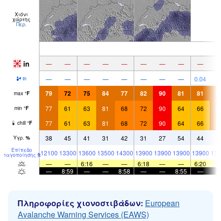
Χιόνι
χάρτης
Περ.
in
—
—
—
—
—
—
—
—
—
—
—
—
—
—
—
—
—
0.04
in
79
72
75
84
77
82
90
81
81
8
max
°
F
77
61
63
81
68
72
90
64
66
8
min
°
F
77
61
63
81
68
72
90
64
66
8
chill
°
F
38
45
41
31
42
31
27
54
44
4
Υγρ.
%
Επίπεδο
12100
13300
13600
13500
14300
13900
13900
13900
13900
138
παγοποίησης
ft
—
—
6:16
—
—
6:18
—
—
6:20
—
8:59
—
—
8:58
—
—
8:55
—
Πληροφορίες χιονοστιβάδων:
European
Avalanche Warning Services (EAWS)