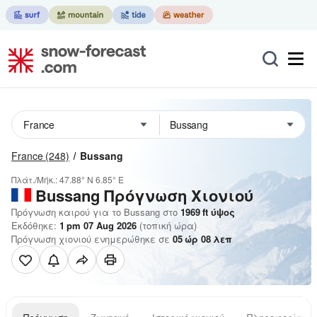
France
(248)
Bussang
Πλάτ./Μήκ.:
47.88° N
6.85° E
Bussang
Πρόγνωση Χιονιού
Πρόγνωση καιρού για το Bussang στο
1969
ft
ύψος
Εκδόθηκε:
1 pm 07 Aug 2026
(τοπική ώρα)
Πρόγνωση χιονιού ενημερώθηκε σε
05
ώρ
08
λεπ