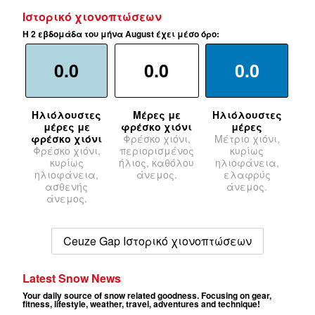
Ιστορικό χιονοπτώσεων
Η 2 εβδομάδα του μήνα August έχει μέσο όρο:
0.0
0.0
0.0
Ηλιόλουστες
Μέρες με
Ηλιόλουστες
μέρες με
φρέσκο χιόνι
μέρες
φρέσκο χιόνι
Φρέσκο χιόνι,
Μέτριο χιόνι,
Φρέσκο χιόνι,
περιορισμένος
κυρίως
κυρίως
ήλιος, καθόλου
ηλιοφάνεια,
ηλιοφάνεια,
άνεμος.
ελαφρύς
ασθενής
άνεμος.
άνεμος.
Ceuze Gap Ιστορικό χιονοπτώσεων