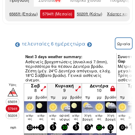
Πρόγνωση
Ζωντανό
Ιστορικό χιονιού
Πληροφορίες
6565
ft
(Επάνω)
5794
ft
(Μεσαίο)
5020
ft
(Κάτω)
Χάρτες καιρο
τελευταίες 6 ημέρες
τώρα
Ωριαία
Next 3 days weather summary:
Συνοπτι
Gap
Ασθενείς βροχοπτώσεις (συνολικά 7.0mm),
περισσότερο θα πέσουν Δευτέρα βράδυ.
Μέτριες 
Ζέστη (μέγ. 24°C Δευτέρα απόγευμα, ελάχ.
μεγαλύτε
18°C Σάββατο βράδυ). Γενικά ασθενείς
Τρίτη απ
άνεμοι.
ασθενεί
Υψος
Σαβ
Κυριακή
Δευτέρα
Τρί
8
9
10
1
μμ
βράδυ
πμ
μμ
βράδυ
πμ
μμ
βράδυ
πμ
μ
6565
ft
5794
ft
αραιή
λίγη
λίγη
5020
ft
αίθρ­
αίθρ­
αίθρ­
αίθρ­
αίθρ­
αίθρ­
βρον
ιος
ιος
ιος
νέφωση
ιος
βροχή
ιος
βροχή
ιος
mph
10
5
5
10
5
5
10
0
0
5