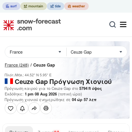
France
(248)
Ceuze Gap
Πλάτ./Μήκ.:
44.52° N
5.95° E
Ceuze Gap
Πρόγνωση Χιονιού
Πρόγνωση καιρού για το Ceuze Gap στο
5794
ft
ύψος
Εκδόθηκε:
1 pm 08 Aug 2026
(τοπική ώρα)
Πρόγνωση χιονιού ενημερώθηκε σε
04
ώρ
57
λεπ