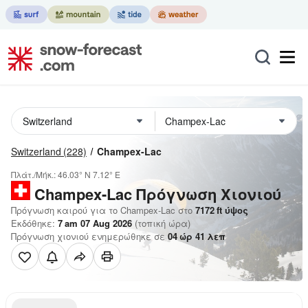
Switzerland
(228)
Champex-Lac
Πλάτ./Μήκ.:
46.03° N
7.12° E
Champex-Lac
Πρόγνωση Χιονιού
Πρόγνωση καιρού για το Champex-Lac στο
7172
ft
ύψος
Εκδόθηκε:
7 am 07 Aug 2026
(τοπική ώρα)
Πρόγνωση χιονιού ενημερώθηκε σε
04
ώρ
41
λεπ