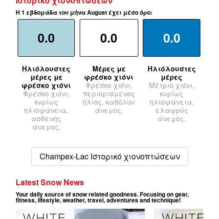
Ιστορικό χιονοπτώσεων
Η 1 εβδομάδα του μήνα August έχει μέσο όρο:
0.0
0.0
0.0
Ηλιόλουστες
Μέρες με
Ηλιόλουστες
μέρες με
φρέσκο χιόνι
μέρες
φρέσκο χιόνι
Φρέσκο χιόνι,
Μέτριο χιόνι,
Φρέσκο χιόνι,
περιορισμένος
κυρίως
κυρίως
ήλιος, καθόλου
ηλιοφάνεια,
ηλιοφάνεια,
άνεμος.
ελαφρύς
ασθενής
άνεμος.
άνεμος.
Champex-Lac Ιστορικό χιονοπτώσεων