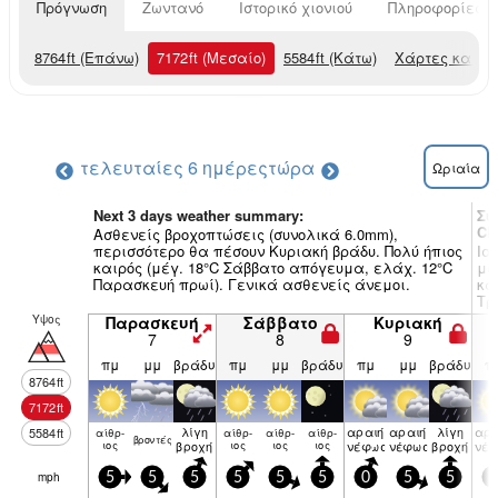
Πρόγνωση
Ζωντανό
Ιστορικό χιονιού
Πληροφορίες χ
8764
ft
(Επάνω)
7172
ft
(Μεσαίο)
5584
ft
(Κάτω)
Χάρτες καιρο
τελευταίες 6 ημέρες
τώρα
Ωριαία
Next 3 days weather summary:
Συ
Ch
Ασθενείς βροχοπτώσεις (συνολικά 6.0mm),
περισσότερο θα πέσουν Κυριακή βράδυ. Πολύ ήπιος
Ισ
καιρός (μέγ. 18°C Σάββατο απόγευμα, ελάχ. 12°C
με
Παρασκευή πρωί). Γενικά ασθενείς άνεμοι.
κα
Τρ
Υψος
Παρασκευή
Σάββατο
Κυριακή
7
8
9
πμ
μμ
βράδυ
πμ
μμ
βράδυ
πμ
μμ
βράδυ
π
8764
ft
7172
ft
λίγη
αραιή
αραιή
λίγη
αρα
5584
ft
αίθρ­
αίθρ­
αίθρ­
αίθρ­
βρον­τές
ιος
βροχή
ιος
ιος
ιος
νέφωση
νέφωση
βροχή
νέ
mph
5
5
5
5
5
5
0
5
5
5