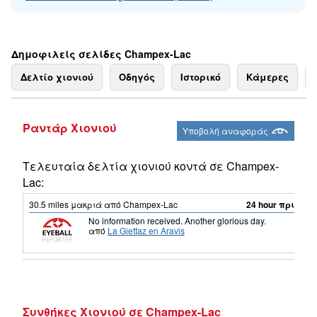
Δημοφιλείς σελίδες Champex-Lac
Δελτίο χιονιού
Οδηγός
Ιστορικό
Κάμερες
Ραντάρ Χιονιού
Υποβολή αναφοράς
Τελευταία δελτία χιονιού κοντά σε Champex-
Lac:
30.5
miles
μακριά από Champex-Lac
24 hour πριν
No information received. Another glorious day.
από
La Giettaz en Aravis
Συνθήκες Χιονιού σε Champex-Lac