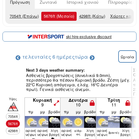
Πρόγνωση
Ζωντανό
Ιστορικό χιονιού
Πληροφορίες χ
7054
ft
(Επάνω)
5676
ft
(Μεσαίο)
4298
ft
(Κάτω)
Χάρτες καιρο
ski hire exclusive discount
τελευταίες 6 ημέρες
τώρα
Ωριαία
Next 3 days weather summary:
Συ
Ch
Ασθενείς βροχοπτώσεις (συνολικά 9.0mm),
περισσότερο θα πέσουν Κυριακή βράδυ. Ζέστη (μέγ.
Ασ
22°C Κυριακή απόγευμα, ελάχ. 16°C Δευτέρα
πε
πρωϊ). Γενικά ασθενείς άνεμοι.
22
Γε
Υψος
Κυριακή
Δευτέρα
Τρίτη
9
10
11
πμ
μμ
βράδυ
πμ
μμ
βράδυ
πμ
μμ
βράδυ
π
7054
ft
5676
ft
αραιή
αραιή
λίγη
αραιή
λίγη
αραιή
λίγη
4298
ft
αίθρ­
αίθ
βρον­τές
νέφωση
νέφωση
βροχή
νέφωση
ιος
βροχή
νέφωση
βροχή
ιο