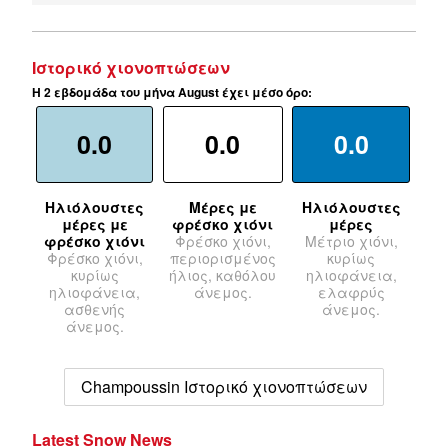
Ιστορικό χιονοπτώσεων
Η 2 εβδομάδα του μήνα August έχει μέσο όρο:
0.0
0.0
0.0
Ηλιόλουστες
Μέρες με
Ηλιόλουστες
μέρες με
φρέσκο χιόνι
μέρες
φρέσκο χιόνι
Φρέσκο χιόνι,
Μέτριο χιόνι,
Φρέσκο χιόνι,
περιορισμένος
κυρίως
κυρίως
ήλιος, καθόλου
ηλιοφάνεια,
ηλιοφάνεια,
άνεμος.
ελαφρύς
ασθενής
άνεμος.
άνεμος.
Champoussin Ιστορικό χιονοπτώσεων