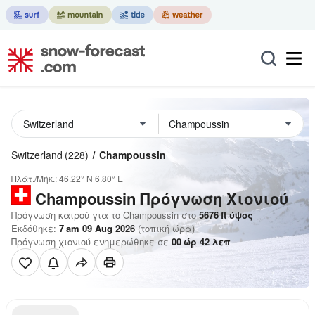
Switzerland
(228)
Champoussin
Πλάτ./Μήκ.:
46.22° N
6.80° E
Champoussin
Πρόγνωση Χιονιού
Πρόγνωση καιρού για το Champoussin στο
5676
ft
ύψος
Εκδόθηκε:
7 am 09 Aug 2026
(τοπική ώρα)
Πρόγνωση χιονιού ενημερώθηκε σε
00
ώρ
42
λεπ