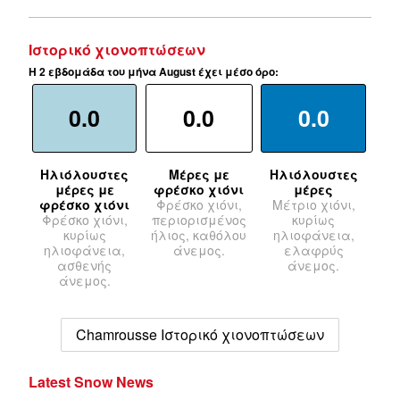
Ιστορικό χιονοπτώσεων
Η 2 εβδομάδα του μήνα August έχει μέσο όρο:
0.0
0.0
0.0
Ηλιόλουστες
Μέρες με
Ηλιόλουστες
μέρες με
φρέσκο χιόνι
μέρες
φρέσκο χιόνι
Φρέσκο χιόνι,
Μέτριο χιόνι,
Φρέσκο χιόνι,
περιορισμένος
κυρίως
κυρίως
ήλιος, καθόλου
ηλιοφάνεια,
ηλιοφάνεια,
άνεμος.
ελαφρύς
ασθενής
άνεμος.
άνεμος.
Chamrousse Ιστορικό χιονοπτώσεων