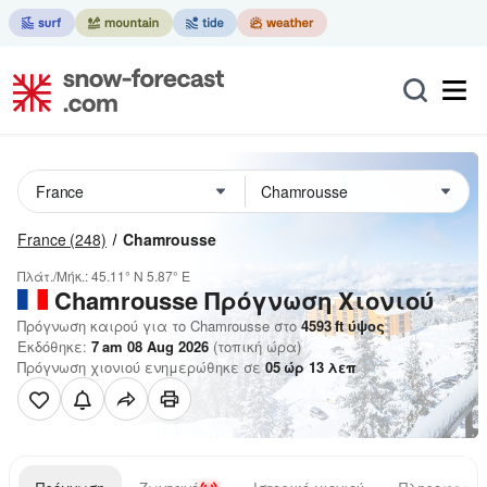
France
(248)
Chamrousse
Πλάτ./Μήκ.:
45.11° N
5.87° E
Chamrousse
Πρόγνωση Χιονιού
Πρόγνωση καιρού για το Chamrousse στο
4593
ft
ύψος
Εκδόθηκε:
7 am 08 Aug 2026
(τοπική ώρα)
Πρόγνωση χιονιού ενημερώθηκε σε
05
ώρ
13
λεπ