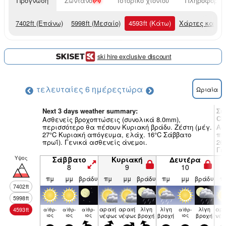
Πρόγνωση
Ζωντανό
Ιστορικό χιονιού
Πληροφορίες
7402
ft
(Επάνω)
5998
ft
(Μεσαίο)
4593
ft
(Κάτω)
Χάρτες καιρο
ski hire exclusive discount
τελευταίες 6 ημέρες
τώρα
Ωριαία
Next 3 days weather summary:
Συ
Ch
Ασθενείς βροχοπτώσεις (συνολικά 8.0mm),
περισσότερο θα πέσουν Κυριακή βράδυ. Ζέστη (μέγ.
Ασ
27°C Κυριακή απόγευμα, ελάχ. 16°C Σάββατο
πε
πρωΐ). Γενικά ασθενείς άνεμοι.
26
Γε
Υψος
Σάββατο
Κυριακή
Δευτέρα
8
9
10
πμ
μμ
βράδυ
πμ
μμ
βράδυ
πμ
μμ
βράδυ
π
7402
ft
5998
ft
αραιή
αραιή
λίγη
λίγη
λίγη
αρα
4593
ft
αίθρ­
αίθρ­
αίθρ­
αίθρ­
ιος
ιος
ιος
νέφωση
νέφωση
βροχή
βροχή
ιος
βροχή
νέ