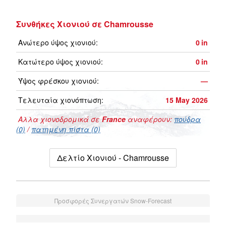
Συνθήκες Χιονιού σε Chamrousse
Ανώτερο ύψος χιονιού:
0
in
Κατώτερο ύψος χιονιού:
0
in
Ύψος φρέσκου χιονιού:
—
Τελευταία χιονόπτωση:
15 May 2026
Αλλα χιονοδρομικά σε
France
αναφέρουν:
πούδρα
(0)
/
πατημένη πίστα (0)
Δελτίο Χιονιού - Chamrousse
Προσφορές Συνεργατών Snow-Forecast