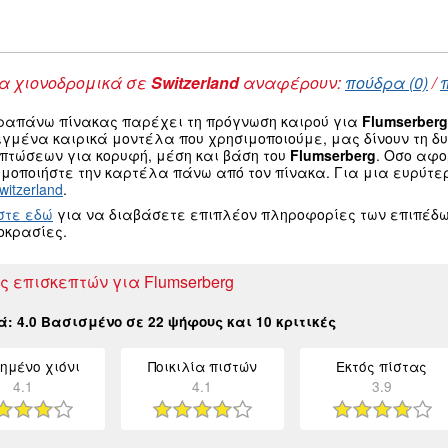
 χιονοδρομικά σε
Switzerland
αναφέρουν:
πούδρα (0)
/
ραπάνω πίνακας παρέχει τη πρόγνωση καιρού για
Flumserberg
ιγμένα καιρικά μοντέλα που χρησιμοποιούμε, μας δίνουν τη 
οπτώσεων για κορυφή, μέση και βάση του
Flumserberg
. Οσο αφο
μοποιήστε την καρτέλα πάνω από τον πίνακα. Για μια ευρύτε
witzerland
.
στε εδώ
για να διαβάσετε επιπλέον πληροφορίες των επιπέδω
οκρασίες.
ς επισκεπτών για Flumserberg
κά:
4.0
Βασισμένο σε
22
ψήφους και
10
κριτικές
ημένο χιόνι
Ποικιλία πιστών
Εκτός πίστας
4.1
4.1
3.9