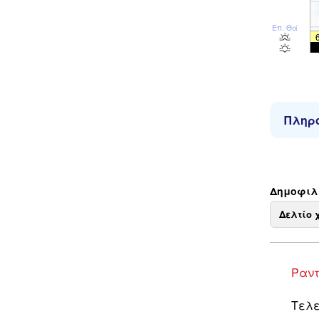
Επ. Θάλ
Πληρο
Δημοφιλε
Δελτίο 
Ραντ
Τελε