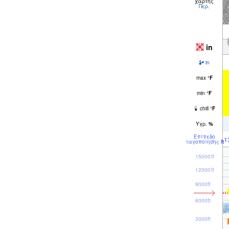
χάρτης
Περ.
in
in
max
°
F
min
°
F
chill
°
F
Υγρ.
%
Επίπεδο
1
παγοποίησης
ft
15000ft
12000ft
9000ft
6000ft
3000ft