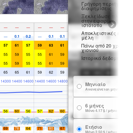
Γρήγορη περιήγηση χ
διαφημίσεις
Ξεκλείδωσε πλήρη π
στην εφαρμογή και σ
ιστότοπο
—
—
—
—
—
—
Αποκλειστικές εκπτώ
0.1
0.2
0.1
0.1
—
—
μέλη
Πάνω από 20 χρόνια ι
57
61
57
59
63
61
χιονιού
55
59
55
55
61
59
Ιστορικά δεδομένα χι
55
59
55
55
61
59
65
65
61
59
62
59
14300
14400
14600
14400
14600
14800
Μηνιαίο
Ανανεώνεται μηνιαία
6 μήνες
Μόνο 4.17 $ / μήνα
56
60
56
57
62
60
Ετήσιο
69
78
64
71
80
67
Μόνο 2.50 $ / μήνα