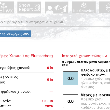
α πρόσφατη αναφορά για χιόνι
ολή αναφοράς
ήκες Χιονιού σε Flumserberg
Ιστορικό χιονοπτώσεων
Η 2 εβδομάδα του μήνα August 
όρο:
ερο ύψος χιονιού:
0
in
Ηλιόλουστες μέ
φρέσκο χιόνι
τερο ύψος
0.0
Φρέσκο χιόνι, κυ
0
in
ού:
ηλιοφάνεια, ασ
άνεμος.
 φρέσκου χιονιού:
—
Μέρες με φρέσκ
Φρέσκο χιόνι,
0.0
ευταία
10 Jun
περιορισμένος ή
όπτωση:
2026
καθόλου άνεμος