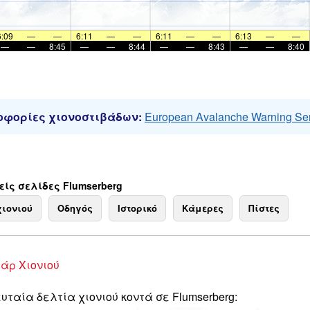
6:09
—
—
6:11
—
—
6:11
—
—
6:13
—
—
—
—
8:45
—
—
8:44
—
—
8:43
—
—
8:40
φορίες χιονοστιβάδων:
European Avalanche Warning Se
ίς σελίδες Flumserberg
χιονιού
Οδηγός
Ιστορικό
Κάμερες
Πίστες
άρ Χιονιού
υταία δελτία χιονιού κοντά σε Flumserberg: