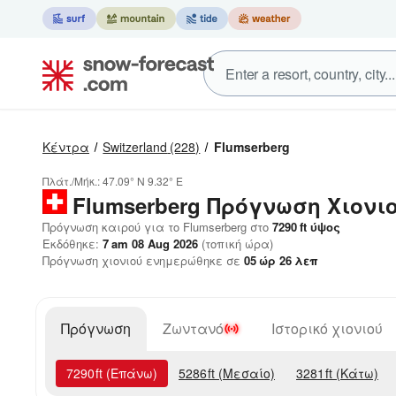
Κέντρα
Switzerland
(228)
Flumserberg
Πλάτ./Μήκ.:
47.09° N
9.32° E
Flumserberg
Πρόγνωση Χιονι
Πρόγνωση καιρού για το Flumserberg στο
7290
ft
ύψος
Εκδόθηκε:
7 am 08 Aug 2026
(τοπική ώρα)
Πρόγνωση χιονιού ενημερώθηκε σε
05
ώρ
26
λεπ
Πρόγνωση
Ζωντανό
Ιστορικό χιονιού
7290
ft
(Επάνω)
5286
ft
(Μεσαίο)
3281
ft
(Κάτω)