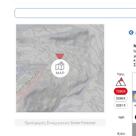
N
Ι
μ
κ
Σ
Υψος
7290
ft
5286
ft
3281
ft
α
mph
Προσφορές Συνεργατών Snow-Forecast
Χιόνι