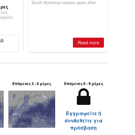
South American slopes open after
έρες
huge snowfalls, New Zealand posts
ρίως
best conditions of season so far,
λαφρύς
Australian areas open most terrain of
2026, northern hemisphere down to
two outdoor areas still open.
κό
Read more
Επόμενες 3 - 6 μέρες
Επόμενες 6 - 9 μέρες
Εγγραφείτε ή
συνδεθείτε για
πρόσβαση