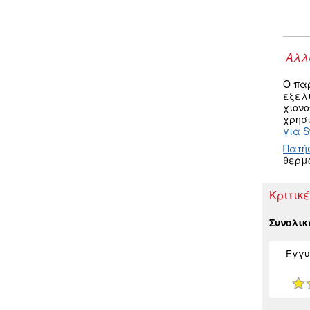
Αλλα
Ο πα
εξελ
χιον
χρησι
για S
Πατή
θερμ
Κριτικέ
Συνολι
Εγγυ