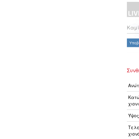
Καμί
Υποβ
Συνθ
Ανώτ
Κατώ
χιονι
Ύψος
Τελ
χιον