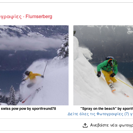
γραφίες - Flumserberg
swiss pow pow by sportfreund78
"Spray on the beach" by sport
Δείτε όλες τις Φωτογραφίες (7) γ
Ανεβάστε νέα φωτογ