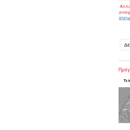
Αλλα
αναφ
πίστα
Δε
Πρόγ
Τελ