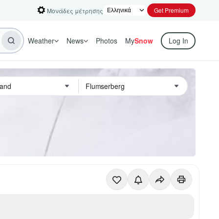
Get Premium
Μονάδες μέτρησης
Weather
News
Photos
My
Snow
Log In