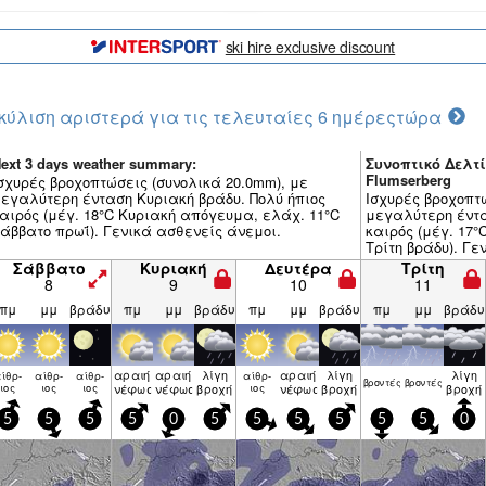
ski hire exclusive discount
κύλιση αριστερά για τις τελευταίες 6 ημέρες
τώρα
ext 3 days weather summary:
Συνοπτικό Δελτί
Flumserberg
σχυρές βροχοπτώσεις (συνολικά 20.0mm), με
εγαλύτερη ένταση Κυριακή βράδυ. Πολύ ήπιος
Ισχυρές βροχοπτ
αιρός (μέγ. 18°C Κυριακή απόγευμα, ελάχ. 11°C
μεγαλύτερη έντα
άββατο πρωΐ). Γενικά ασθενείς άνεμοι.
καιρός (μέγ. 17
Τρίτη βράδυ). Γε
Σάββατο
Κυριακή
Δευτέρα
Τρίτη
8
9
10
11
πμ
μμ
βράδυ
πμ
μμ
βράδυ
πμ
μμ
βράδυ
πμ
μμ
βράδυ
αραιή
αραιή
λίγη
αραιή
λίγη
λίγη
ίθρ­
αίθρ­
αίθρ­
αίθρ­
βρον­τές
βρον­τές
ιος
ιος
ιος
νέφωση
νέφωση
βροχή
ιος
νέφωση
βροχή
βροχή
5
5
5
5
0
5
5
5
5
5
5
0