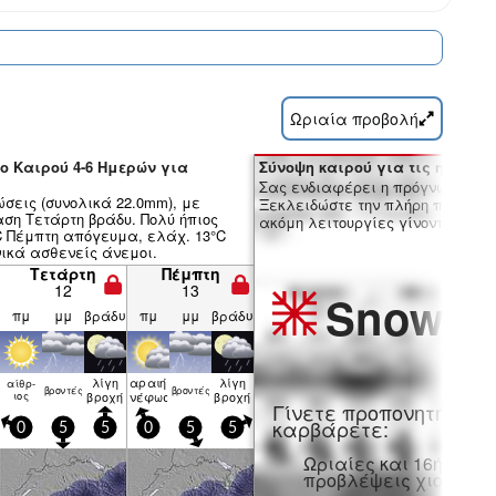
Ωριαία προβολή
ο Καιρού 4-6 Ημερών για
Σύνοψη καιρού για τις ημέρες 7
Σας ενδιαφέρει η πρόγνωση 16 
ώσεις (συνολικά 22.0mm), με
Ξεκλειδώστε την πλήρη πρόγνωσ
ση Τετάρτη βράδυ. Πολύ ήπιος
ακόμη λειτουργίες γίνοντας μέλο
°C Πέμπτη απόγευμα, ελάχ. 13°C
νικά ασθενείς άνεμοι.
Τετάρτη
Πέμπτη
12
13
Snow
Pr
πμ
μμ
βράδυ
πμ
μμ
βράδυ
λίγη
αραιή
λίγη
αίθρ­
βρον­τές
βρον­τές
ιος
βροχή
νέφωση
βροχή
Γίνετε προπονητή και
καρβάρετε:
0
5
5
0
5
5
Ωριαίες και 16ήμερε
προβλέψεις χιονιού