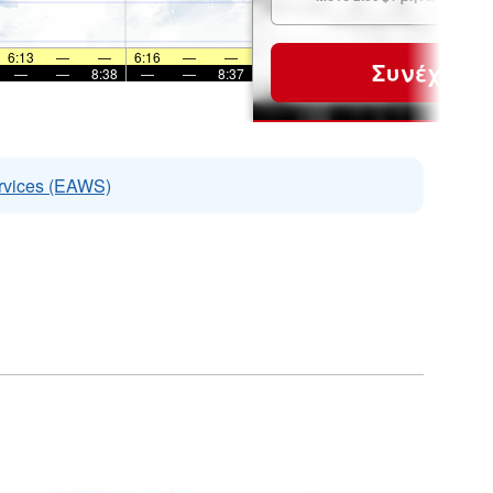
6:13
—
—
6:16
—
—
Συνέχεια
—
—
8:38
—
—
8:37
rvices (EAWS)