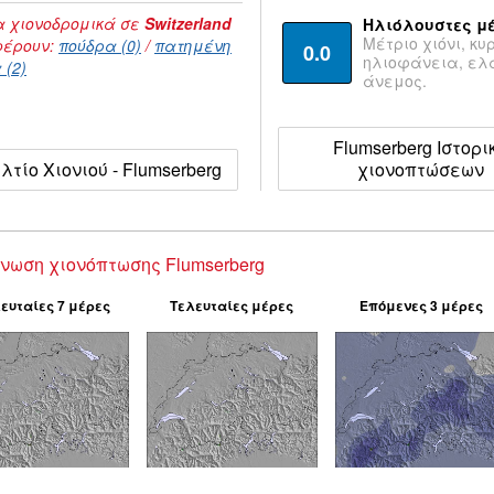
 χιονοδρομικά σε
Switzerland
Ηλιόλουστες μ
Μέτριο χιόνι, κυ
έρουν:
πούδρα (0)
/
πατημένη
0.0
ηλιοφάνεια, ε
 (2)
άνεμος.
Flumserberg Ιστορι
λτίο Χιονιού - Flumserberg
χιονοπτώσεων
νωση χιονόπτωσης Flumserberg
ευταίες 7 μέρες
Τελευταίες μέρες
Επόμενες 3 μέρες