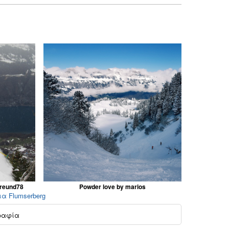
freund78
Powder love by marios
ια Flumserberg
ραφία