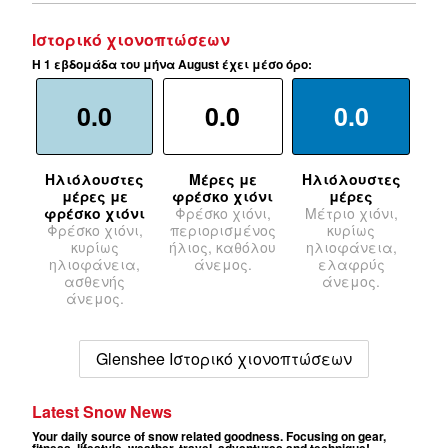
Ιστορικό χιονοπτώσεων
Η 1 εβδομάδα του μήνα August έχει μέσο όρο:
0.0
0.0
0.0
Ηλιόλουστες
Μέρες με
Ηλιόλουστες
μέρες με
φρέσκο χιόνι
μέρες
φρέσκο χιόνι
Φρέσκο χιόνι,
Μέτριο χιόνι,
Φρέσκο χιόνι,
περιορισμένος
κυρίως
κυρίως
ήλιος, καθόλου
ηλιοφάνεια,
ηλιοφάνεια,
άνεμος.
ελαφρύς
ασθενής
άνεμος.
άνεμος.
Glenshee Ιστορικό χιονοπτώσεων