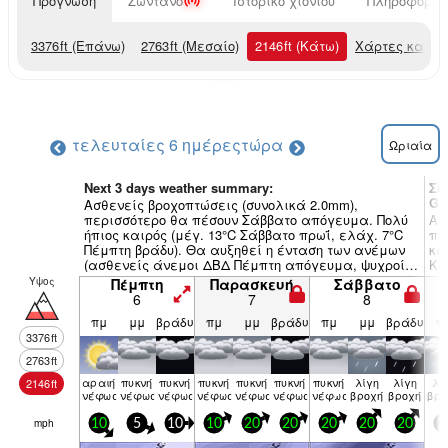
Πρόγνωση
Ζωντανό
Ιστορικό χιονιού
Πληροφορίες
3376
ft
(Επάνω)
2763
ft
(Μεσαίο)
2146
ft
(Κάτω)
Χάρτες καιρο
τελευταίες 6 ημέρες
τώρα
Ωριαία
Next 3 days weather summary:
Συ
Gl
Ασθενείς βροχοπτώσεις (συνολικά 2.0mm),
περισσότερο θα πέσουν Σάββατο απόγευμα. Πολύ
Ασ
ήπιος καιρός (μέγ. 13°C Σάββατο πρωΐ, ελάχ. 7°C
πε
Πέμπτη βράδυ). Θα αυξηθεί η ένταση των ανέμων
κα
(ασθενείς άνεμοι ΔΒΔ Πέμπτη απόγευμα, ψυχροί
Κυ
άνεμοι ΔΝΔ από Σάββατο πρωΐ).
Υψος
Πέμπτη
Παρασκευή
Σάββατο
6
7
8
πμ
μμ
βράδυ
πμ
μμ
βράδυ
πμ
μμ
βράδυ
π
3376
ft
2763
ft
αραιή
πυκνή
πυκνή
πυκνή
πυκνή
πυκνή
πυκνή
λίγη
λίγη
λί
2146
ft
νέφωση
νέφωση
νέφωση
νέφωση
νέφωση
νέφωση
νέφωση
βροχή
βροχή
βρο
mph
10
5
10
10
20
20
20
20
20
1