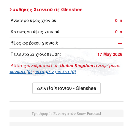
Συνθήκες Χιονιού σε Glenshee
Ανώτερο ύψος χιονιού:
0
in
Κατώτερο ύψος χιονιού:
0
in
Ύψος φρέσκου χιονιού:
—
Τελευταία χιονόπτωση:
17 May 2026
Αλλα χιονοδρομικά σε
United Kingdom
αναφέρουν:
πούδρα (0)
/
πατημένη πίστα (0)
Δελτίο Χιονιού - Glenshee
Προσφορές Συνεργατών Snow-Forecast