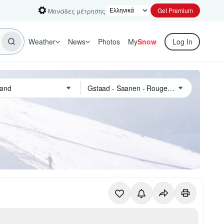
Get Premium
Μονάδες μέτρησης
Weather
News
Photos
My
Snow
Log In