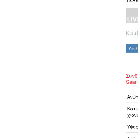
Καμί
Υποβ
Συνθ
Saan
Ανώτ
Κατώ
χιονι
Ύψος