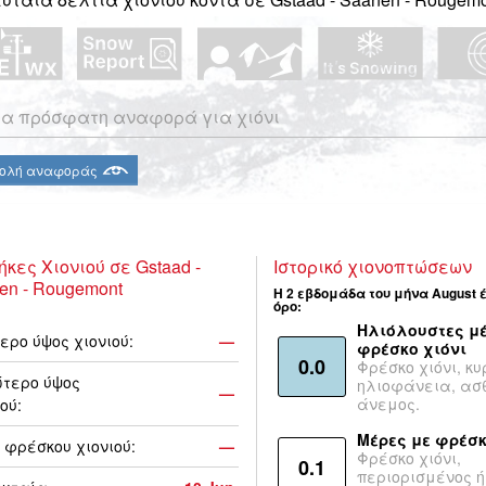
α πρόσφατη αναφορά για χιόνι
ολή αναφοράς
ήκες Χιονιού σε Gstaad -
Ιστορικό χιονοπτώσεων
en - Rougemont
Η 2 εβδομάδα του μήνα August 
όρο:
Ηλιόλουστες μέ
ερο ύψος χιονιού:
—
φρέσκο χιόνι
0.0
Φρέσκο χιόνι, κυ
τερο ύψος
ηλιοφάνεια, ασ
—
άνεμος.
ού:
Μέρες με φρέσκ
 φρέσκου χιονιού:
—
Φρέσκο χιόνι,
0.1
περιορισμένος ή