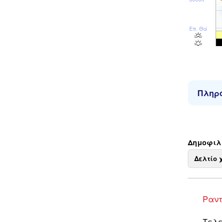
Επ. Θάλ
Πληρο
Δημοφιλε
Δελτίο 
Ραντ
Τελε