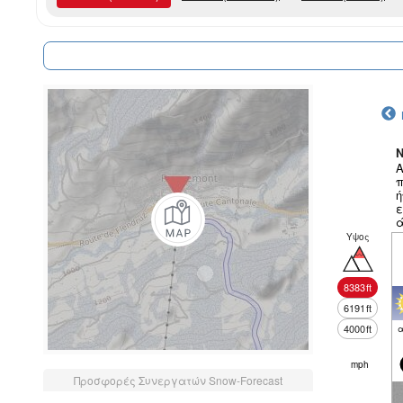
N
Α
π
ή
ε
ά
Υψος
8383
ft
6191
ft
4000
ft
α
mph
Προσφορές Συνεργατών Snow-Forecast