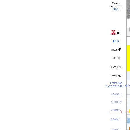
Χιόνι
χάρτης
Περ.
in
in
max
°
F
min
°
F
chill
°
F
Υγρ.
%
Επίπεδο
1
παγοποίησης
ft
15000ft
12000ft
9000ft
6000ft
3000ft