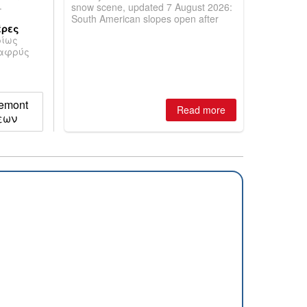
.
snow scene, updated 7 August 2026:
South American slopes open after
έρες
huge snowfalls, New Zealand posts
ρίως
best conditions of season so far,
λαφρύς
Australian areas open most terrain of
2026, northern hemisphere down to
two outdoor areas still open.
gemont
Read more
εων