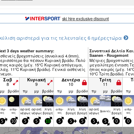
ski hire exclusive discount
κύλιση αριστερά για τις τελευταίες 6 ημέρες
τώρα
ext 3 days weather summary:
Συνοπτικό Δελτίο Και
Saanen - Rougemont
σθενείς βροχοπτώσεις (συνολικά 4.0mm),
ερισσότερο θα πέσουν Κυριακή βράδυ. Πολύ
Μέτριες βροχοπτώσεις 
πιος καιρός (μέγ. 15°C Κυριακή απόγευμα,
μεγαλύτερη ένταση Τε
λάχ. 11°C Κυριακή βράδυ). Γενικά ασθενείς
ήπιος καιρός (μέγ. 14
νεμοι.
10°C Τρίτη βράδυ). Γε
Σαβ
Κυριακή
Δευτέρα
Τρίτη
Τ
8
9
10
11
μμ
βράδυ
πμ
μμ
βράδυ
πμ
μμ
βράδυ
πμ
μμ
βράδυ
πμ
αραιή
αραιή
λίγη
λίγη
λίγη
αραιή
λίγη
ίθρ­
αίθρ­
αίθρ­
αίθρ­
βρον­τές
ιος
ιος
νέφωση
νέφωση
βροχή
ιος
βροχή
βροχή
νέφωση
βροχή
ιος
5
10
5
5
10
5
5
5
5
5
0
0