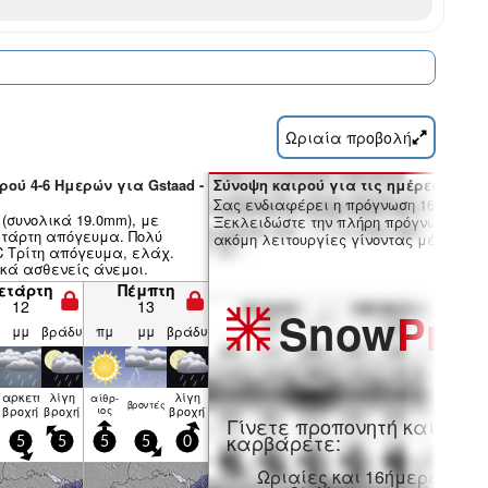
Ωριαία προβολή
ρού 4-6 Ημερών για Gstaad -
Σύνοψη καιρού για τις ημέρες 7-16:
Σας ενδιαφέρει η πρόγνωση 16 ημερώ
(συνολικά 19.0mm), με
Ξεκλειδώστε την πλήρη πρόγνωση και
τάρτη απόγευμα. Πολύ
ακόμη λειτουργίες γίνοντας μέλος Pro
°C Τρίτη απόγευμα, ελάχ.
νικά ασθενείς άνεμοι.
ετάρτη
Πέμπτη
12
13
Snow
Pro
μμ
βράδυ
πμ
μμ
βράδυ
αρκετή
λίγη
λίγη
αίθρ­
βρον­τές
βροχή
βροχή
ιος
βροχή
Γίνετε προπονητή και
καρβάρετε:
5
5
5
5
0
Ωριαίες και 16ήμερες