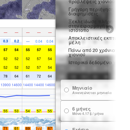
προβλέψεις χιονιού
Γρήγορη περιήγηση χωρίς
διαφημίσεις
Ξεκλείδωσε πλήρη πρόσβ
στην εφαρμογή και στον
ιστότοπο
—
—
—
—
—
Αποκλειστικές εκπτώσεις 
0.3
0.2
—
0.04
0.04
μέλη
Πάνω από 20 χρόνια ιστορ
57
54
55
57
55
χιονιού
52
52
52
57
54
Ιστορικά δεδομένα χιονιού
52
52
52
57
54
78
64
61
72
64
13900
14600
14400
14400
14600
Μηνιαίο
7
Ανανεώνεται μηνιαία
6 μήνες
24
55
53
54
57
55
Μόνο 4.17 $ / μήνα
71
61
69
77
67
Ετήσιο