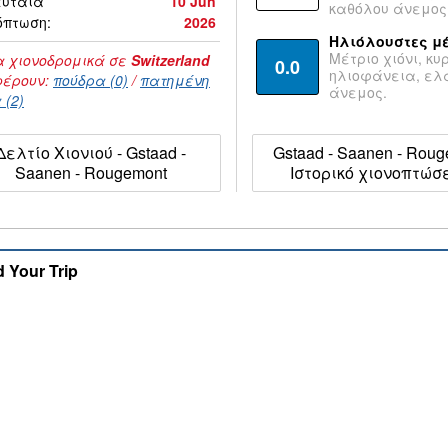
ευταία
10 Jun
καθόλου άνεμος
όπτωση:
2026
Ηλιόλουστες μ
Μέτριο χιόνι, κυ
 χιονοδρομικά σε
Switzerland
0.0
ηλιοφάνεια, ε
έρουν:
πούδρα (0)
/
πατημένη
άνεμος.
 (2)
Δελτίο Χιονιού - Gstaad -
Gstaad - Saanen - Rou
Saanen - Rougemont
Ιστορικό χιονοπτώσ
d Your Trip