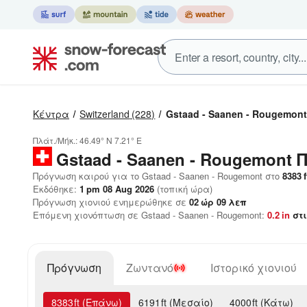
Κέντρα
Switzerland
(228)
Gstaad - Saanen - Rougemont
Πλάτ./Μήκ.:
46.49° N
7.21° E
Gstaad - Saanen - Rougemont
Π
Πρόγνωση καιρού για το Gstaad - Saanen - Rougemont στο
8383
f
Εκδόθηκε:
1 pm 08 Aug 2026
(τοπική ώρα)
Πρόγνωση χιονιού ενημερώθηκε σε
02
ώρ
09
λεπ
Επόμενη χιονόπτωση σε Gstaad - Saanen - Rougemont:
0.2
in
στι
Πρόγνωση
Ζωντανό
Ιστορικό χιονιού
8383
ft
(Επάνω)
6191
ft
(Μεσαίο)
4000
ft
(Κάτω)