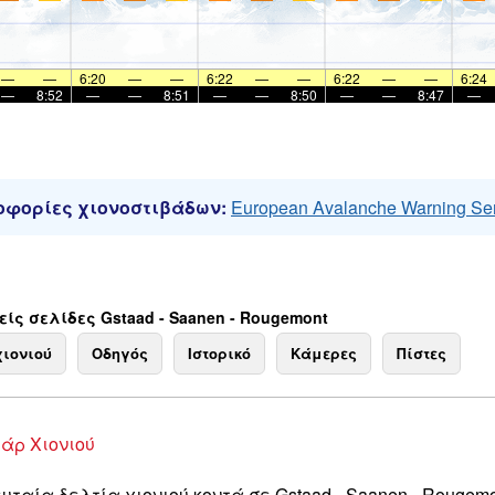
—
—
6:20
—
—
6:22
—
—
6:22
—
—
6:24
—
8:52
—
—
8:51
—
—
8:50
—
—
8:47
—
φορίες χιονοστιβάδων:
European Avalanche Warning Se
ίς σελίδες Gstaad - Saanen - Rougemont
χιονιού
Οδηγός
Ιστορικό
Κάμερες
Πίστες
άρ Χιονιού
υταία δελτία χιονιού κοντά σε Gstaad - Saanen - Rougemo