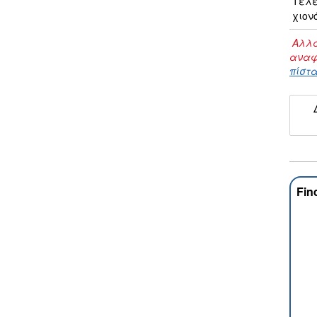
Τελ
χιον
Αλλα
αναφ
πίστα
Fin