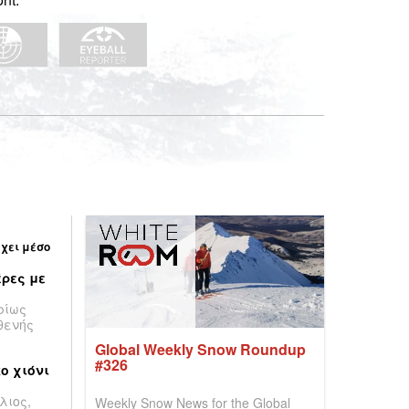
έχει μέσο
ρες με
ρίως
θενής
Global Weekly Snow Roundup
#326
ο χιόνι
λιος,
Weekly Snow News for the Global