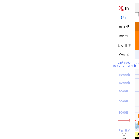
in
in
max
°
F
min
°
F
chill
°
F
Υγρ.
%
Επίπεδο
1
παγοποίησης
ft
15000ft
12000ft
9000ft
6000ft
3000ft
Επ. Θάλ