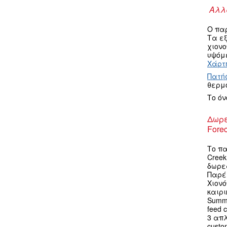
Αλλα
Ο πα
Τα ε
χιον
υψόμε
Χάρτη
Πατή
θερμ
Το ό
Δωρε
Forec
Το πα
Creek
δωρεά
Παρέ
Χιον
καιρι
Summi
feed 
3 απ
custo