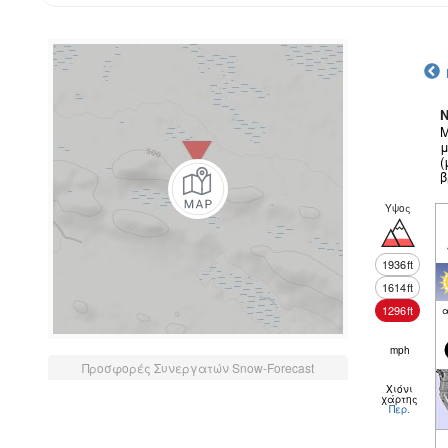
N
Μ
μ
(
β
Υψος
1936
ft
1614
ft
1296
ft
α
mph
Προσφορές Συνεργατών Snow-Forecast
Χιόνι
χάρτης
Περ.