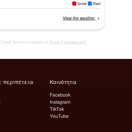
n Creek Summit forecast at
Snow-Forecast.com
ε περιπέτεια
Κοινότητα
Facebook
Instagram
TikTok
YouTube