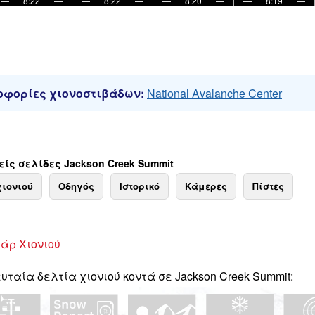
—
8:22
—
—
8:22
—
—
8:20
—
—
8:19
—
φορίες χιονοστιβάδων:
National Avalanche Center
ίς σελίδες Jackson Creek Summit
χιονιού
Οδηγός
Ιστορικό
Κάμερες
Πίστες
άρ Χιονιού
υταία δελτία χιονιού κοντά σε Jackson Creek Summit: