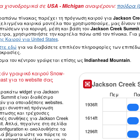
 χιονοδρομικά σε
USA - Michigan
αναφέρουν:
πούδρα (
ραπάνω πίνακας παρέχει τη πρόγνωση καιρού για
Jackson Cre
ξελιγμένα καιρικά μοντέλα που χρησιμοποιούμε, μας δίνουν 
οπτώσεων για κορυφή, μέση και βάση του
Jackson Creek Summit
τρα, χρησιμοποιήστε την καρτέλα πάνω από τον πίνακα. Για μ
ς Καιρού για United States
.
στε εδώ
για να διαβάσετε επιπλέον πληροφορίες των επιπέδω
οκρασίες.
νομα του κέντρου γράφεται επίσης ως
Indianhead Mountain
.
άν γραφικό καιρού Snow-
ast για το website σας
ρακάτω widget για Jackson
 Summit είναι διαθέσιμο
ν για οποιαδήποτε websites.
χει συνοπτική πρόγνωση
όπτωσης και τρέχουσες
κές συνθήκες για Jackson Creek
t. Απλά, πηγαίντε στη σελίδα
configuration κι ακολουθήστε τα
λά βήματα ώστε να πάρετε το
m snippet html κώδικα και να το