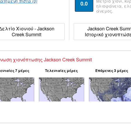
ατημένη πίστα (0)
Μέτριο χιόνι, κυ
0.0
ηλιοφάνεια, ε
άνεμος.
Δελτίο Χιονιού - Jackson
Jackson Creek Summ
Creek Summit
Ιστορικό χιονοπτώσ
νωση χιονόπτωσης Jackson Creek Summit
ευταίες 7 μέρες
Τελευταίες μέρες
Επόμενες 3 μέρες