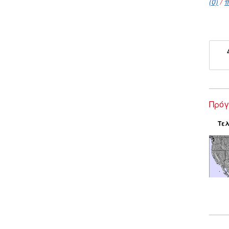
(0)
/
π
Πρόγ
Τελ