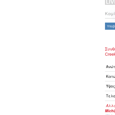
Καμί
Υποβ
Συνθ
Cree
Ανώτ
Κατώ
Ύψος
Τελε
Αλλα
Mich