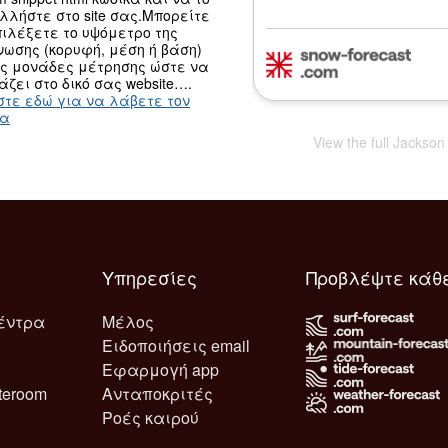
λλήστε στο site σας.Μπορείτε
ιλέξετε το υψόμετρο της
ωσης (κορυφή, μέση ή βάση)
ις μονάδες μέτρησης ώστε να
άζει στο δικό σας website….
στε εδώ για να λάβετε τον
κα
View the full Jackso
Υπηρεσίες
Προβλέψτε κάθ
έντρα
Μέλος
Ειδοποιήσεις email
Εφαρμογή app
teroom
Ανταποκριτές
Ροές καιρού