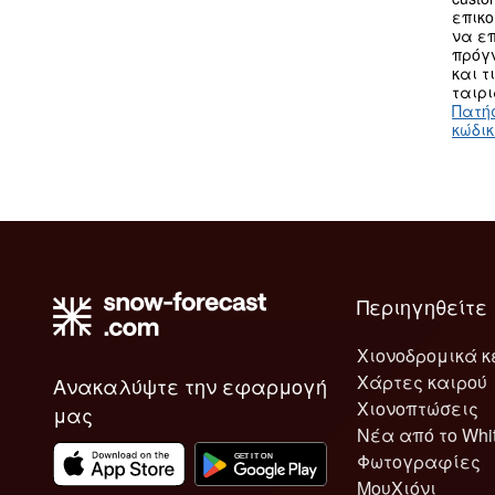
επικο
να επ
πρόγν
και τ
ταιρι
Πατή
κώδι
Περιηγηθείτε
Χιονοδρομικά κ
Χάρτες καιρού
Ανακαλύψτε την εφαρμογή
Χιονοπτώσεις
μας
Νέα από το Whi
Φωτογραφίες
ΜουΧιόνι