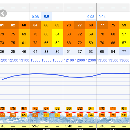
—
—
—
—
—
—
—
—
—
—
—
—
0.6
—
—
—
0.08
—
—
—
0.08
0.04
—
—
81
82
68
84
66
63
73
77
68
77
75
59
73
75
63
73
66
54
68
72
59
70
68
57
73
75
61
73
66
52
68
72
59
70
68
57
36
25
46
64
88
86
51
37
63
65
54
77
1200
12500
13100
13500
13300
13000
12100
12000
12300
13500
13500
13600
73
75
67
75
67
59
66
72
64
70
71
61
77
79
65
79
66
58
71
74
64
73
72
58
5:45
—
—
5:47
—
—
5:48
—
—
5:48
—
—