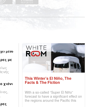
έχει μέσο
ρες με
ρίως
θενής
This Winter’s El Niño, The
Facts & The Fiction
ο χιόνι
λιος,
With a so-called “Super El Niño”
.
forecast to have a significant effect on
the regions around the Pacific this
έρες
winter, the question skiers are asking