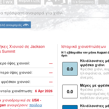
α πρόσφατη αναφορά για χιόνι
ολή αναφοράς
ήκες Χιονιού σε Jackson
Ιστορικό χιονοπτώσεων
k Summit
Η 1 εβδομάδα του μήνα August 
όρο:
Ηλιόλουστες μέ
ερο ύψος χιονιού:
—
φρέσκο χιόνι
0.0
Φρέσκο χιόνι, κυ
τερο ύψος χιονιού:
—
ηλιοφάνεια, ασ
άνεμος.
 φρέσκου χιονιού:
—
Μέρες με φρέσκ
Φρέσκο χιόνι,
υταία χιονόπτωση:
6 Apr 2026
0.0
περιορισμένος ή
καθόλου άνεμος
 χιονοδρομικά σε
USA -
igan
αναφέρουν:
πούδρα
Ηλιόλουστες μ