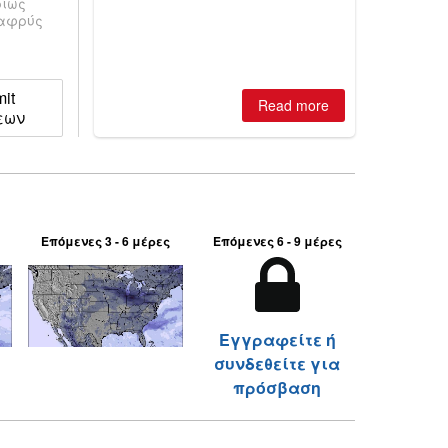
ρίως
is simple: book now or wait, and
λαφρύς
where are the best odds?
it
Read more
εων
Επόμενες 3 - 6 μέρες
Επόμενες 6 - 9 μέρες
Εγγραφείτε ή
συνδεθείτε για
πρόσβαση