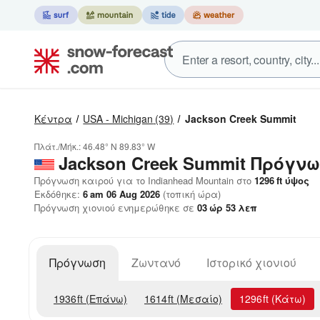
Κέντρα
USA - Michigan
(39)
Jackson Creek Summit
Πλάτ./Μήκ.:
46.48° N
89.83° W
Jackson Creek Summit
Πρόγνω
Πρόγνωση καιρού για το Indianhead Mountain στο
1296
ft
ύψος
Εκδόθηκε:
6 am 06 Aug 2026
(τοπική ώρα)
Πρόγνωση χιονιού ενημερώθηκε σε
03
ώρ
53
λεπ
Πρόγνωση
Ζωντανό
Ιστορικό χιονιού
1936
ft
(Επάνω)
1614
ft
(Μεσαίο)
1296
ft
(Κάτω)