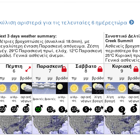
κύλιση αριστερά για τις τελευταίες 6 ημέρες
τώρα
ext 3 days weather summary:
Συνοπτικό Δελτί
Creek Summit
έτριες βροχοπτώσεις (συνολικά 18.0mm), με
εγαλύτερη ένταση Παρασκευή απόγευμα. Ζέστη
Ασθενείς βροχοπ
μέγ. 29°C Παρασκευή πρωί, ελάχ. 12°C Παρασκευή
περισσότερο θα π
ράδυ). Γενικά ασθενείς άνεμοι.
25°C Κυριακή πρω
Γενικά ασθενείς
Πέμπτη
Παρασκευή
Σάββατο
Κυριακή
6
7
8
9
πμ
μμ
βράδυ
πμ
μμ
βράδυ
πμ
μμ
βράδυ
πμ
μμ
βράδυ
αραιή
αραιή
λίγη
λίγη
αραιή
ίθρ­
αίθρ­
αίθρ­
αίθρ­
αίθρ­
βρον­τές
βρον­τές
ιος
ιος
νέφωση
ιος
ιος
νέφωση
βροχή
βροχή
ιος
νέφωσ
10
10
10
10
10
5
10
5
10
0
5
5