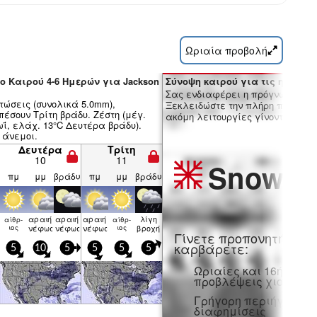
Ωριαία προβολή
ο Καιρού 4-6 Ημερών για Jackson
Σύνοψη καιρού για τις ημέρες 7
Σας ενδιαφέρει η πρόγνωση 16 
τώσεις (συνολικά 5.0mm),
Ξεκλειδώστε την πλήρη πρόγνωσ
έσουν Τρίτη βράδυ. Ζέστη (μέγ.
ακόμη λειτουργίες γίνοντας μέλο
ΐ, ελάχ. 13°C Δευτέρα βράδυ).
 άνεμοι.
Δευτέρα
Τρίτη
10
11
Snow
Pr
πμ
μμ
βράδυ
πμ
μμ
βράδυ
αραιή
αραιή
αραιή
λίγη
αίθρ­
αίθρ­
η
ιος
νέφωση
νέφωση
νέφωση
ιος
βροχή
Γίνετε προπονητή και
καρβάρετε:
5
10
5
5
5
5
Ωριαίες και 16ήμερε
προβλέψεις χιονιού
Γρήγορη περιήγηση χ
διαφημίσεις