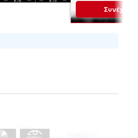
—
8:16
—
—
8:15
—
Συνέχεια