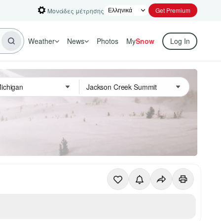
Get Premium
Μονάδες μέτρησης
Weather
News
Photos
My
Snow
Log In