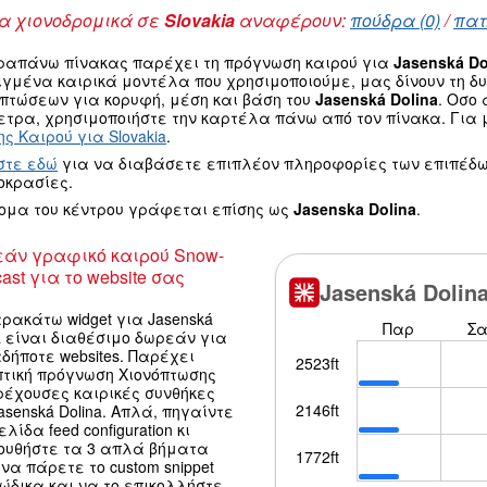
 χιονοδρομικά σε
Slovakia
αναφέρουν:
πούδρα (0)
/
πατ
ραπάνω πίνακας παρέχει τη πρόγνωση καιρού για
Jasenská Do
ιγμένα καιρικά μοντέλα που χρησιμοποιούμε, μας δίνουν τη 
οπτώσεων για κορυφή, μέση και βάση του
Jasenská Dolina
. Οσο
τρα, χρησιμοποιήστε την καρτέλα πάνω από τον πίνακα. Για μ
ς Καιρού για Slovakia
.
στε εδώ
για να διαβάσετε επιπλέον πληροφορίες των επιπέδω
οκρασίες.
νομα του κέντρου γράφεται επίσης ως
Jasenska Dolina
.
άν γραφικό καιρού Snow-
ast για το website σας
ρακάτω widget για Jasenská
a είναι διαθέσιμο δωρεάν για
δήποτε websites. Παρέχει
πτική πρόγνωση Χιονόπτωσης
ρέχουσες καιρικές συνθήκες
asenská Dolina. Απλά, πηγαίντε
ελίδα feed configuration κι
ουθήστε τα 3 απλά βήματα
να πάρετε το custom snippet
κώδικα και να το επικολλήστε