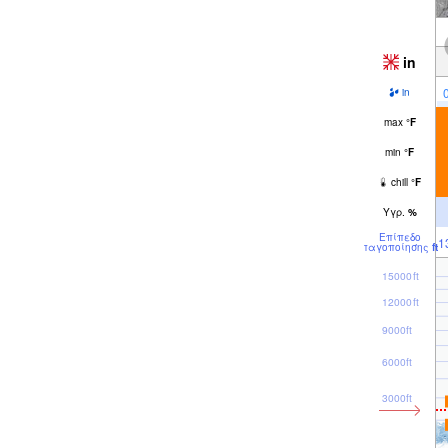
in
in
max
°
F
min
°
F
chill
°
F
Υγρ.
%
Επίπεδο
1
παγοποίησης
ft
15000ft
12000ft
9000ft
6000ft
3000ft