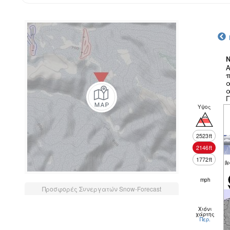
N
Α
π
α
α
Γ
Υψος
2523
ft
2146
ft
1772
ft
βρ
mph
Προσφορές Συνεργατών Snow-Forecast
Χιόνι
χάρτης
Περ.