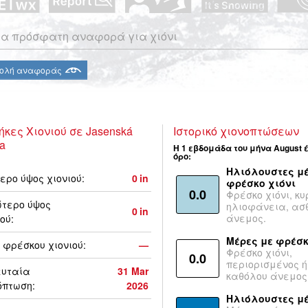
α πρόσφατη αναφορά για χιόνι
ολή αναφοράς
ήκες Χιονιού σε Jasenská
Ιστορικό χιονοπτώσεων
na
Η 1 εβδομάδα του μήνα August 
όρο:
Ηλιόλουστες μέ
ερο ύψος χιονιού:
0
in
φρέσκο χιόνι
0.0
Φρέσκο χιόνι, κυ
τερο ύψος
ηλιοφάνεια, ασ
0
in
άνεμος.
ού:
Μέρες με φρέσκ
 φρέσκου χιονιού:
—
Φρέσκο χιόνι,
0.0
περιορισμένος ή
ευταία
31 Mar
καθόλου άνεμος
όπτωση:
2026
Ηλιόλουστες μ