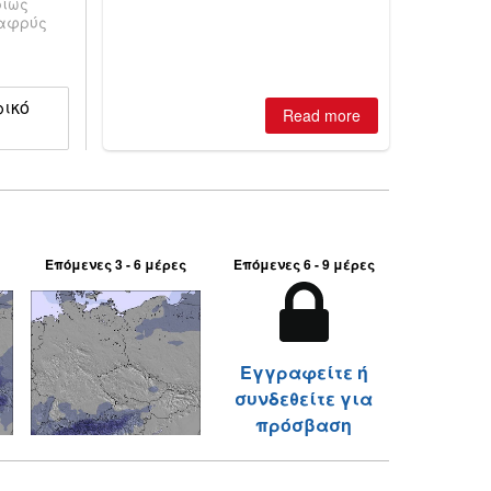
ρίως
is simple: book now or wait, and
λαφρύς
where are the best odds?
ρικό
Read more
Επόμενες 3 - 6 μέρες
Επόμενες 6 - 9 μέρες
Εγγραφείτε ή
συνδεθείτε για
πρόσβαση