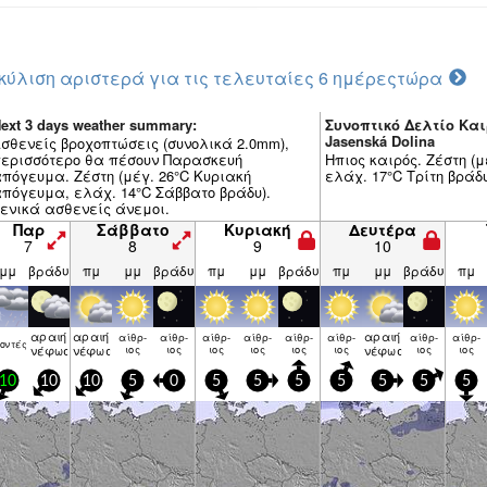
κύλιση αριστερά για τις τελευταίες 6 ημέρες
τώρα
ext 3 days weather summary:
Συνοπτικό Δελτίο Και
Jasenská Dolina
σθενείς βροχοπτώσεις (συνολικά 2.0mm),
ερισσότερο θα πέσουν Παρασκευή
Ηπιος καιρός. Ζέστη (
πόγευμα. Ζέστη (μέγ. 26°C Κυριακή
ελάχ. 17°C Τρίτη βράδ
πόγευμα, ελάχ. 14°C Σάββατο βράδυ).
ενικά ασθενείς άνεμοι.
Παρ
Σάββατο
Κυριακή
Δευτέρα
7
8
9
10
μμ
βράδυ
πμ
μμ
βράδυ
πμ
μμ
βράδυ
πμ
μμ
βράδυ
πμ
αραιή
αραιή
αραιή
αίθρ­
αίθρ­
αίθρ­
αίθρ­
αίθρ­
αίθρ­
αίθρ­
αίθρ­
ον­τές
νέφωση
νέφωση
ιος
ιος
ιος
ιος
ιος
ιος
νέφωση
ιος
ιος
10
10
10
5
0
5
5
5
5
5
5
5