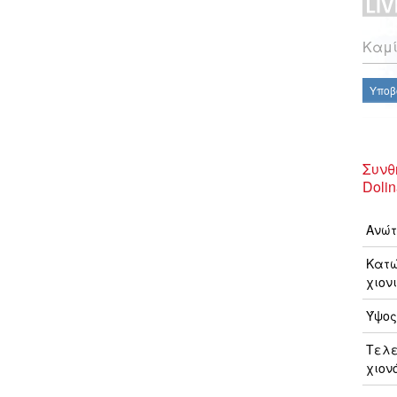
Καμί
Υποβ
Συνθ
Doli
Ανώτ
Κατώ
χιονι
Ύψος
Τελ
χιον