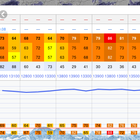
—
—
—
—
—
—
—
—
—
—
—
—
0.08
—
—
—
—
—
—
—
—
—
—
—
73
64
68
72
64
70
79
73
79
86
81
79
68
59
63
72
57
63
75
68
73
82
73
75
68
57
61
72
57
63
75
68
73
82
73
75
82
88
60
43
73
45
29
41
30
23
36
43
3500
13100
12800
13000
13300
13800
13900
13300
13900
13800
13900
13500
69
60
64
70
61
65
75
70
74
82
76
76
74
60
67
75
59
70
82
65
78
88
72
79