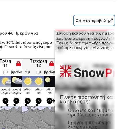
Ωριαία προβολή
ρού 4-6 Ημερών για
Σύνοψη καιρού για τις ημέρες 7-16:
Σας ενδιαφέρει η πρόγνωση 16 ημερώ
μέγ. 30°C Δευτέρα απόγευμα,
Ξεκλειδώστε την πλήρη πρόγνωση και
υ). Γενικά ασθενείς άνεμοι.
ακόμη λειτουργίες γίνοντας μέλος Pro
Τρίτη
Τετάρτη
11
12
Snow
Pro
μμ
βράδυ
πμ
μμ
βράδυ
αραιή
αραιή
αίθρ­
αίθρ­
αίθρ­
νέφωση
νέφωση
ιος
ιος
ιος
Γίνετε προπονητή και
καρβάρετε:
5
5
5
5
0
Ωριαίες και 16ήμερες
προβλέψεις χιονιού
Γρήγορη περιήγηση χωρίς
διαφημίσεις