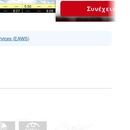
—
—
5:30
—
—
Συνέχεια
—
8:07
—
—
8:06
rvices (EAWS)