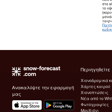
στο s
το υ
(κορυ
μονά
ταιρι
Πατή
κώδι
Περιηγηθείτε
Χιονοδρομικά κ
Χάρτες καιρού
Ανακαλύψτε την εφαρμογή
Χιονοπτώσεις
μας
Νέα από το Whi
Φωτογραφίες
ΜουΧιόνι