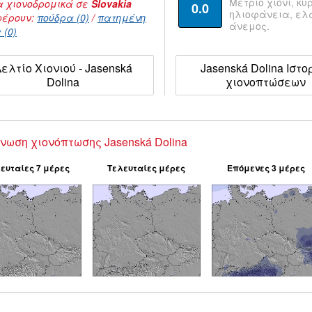
Μέτριο χιόνι, κυ
 χιονοδρομικά σε
Slovakia
0.0
ηλιοφάνεια, ε
έρουν:
πούδρα (0)
/
πατημένη
άνεμος.
 (0)
ελτίο Χιονιού - Jasenská
Jasenská Dolina Ιστο
Dolina
χιονοπτώσεων
νωση χιονόπτωσης Jasenská Dolina
ευταίες 7 μέρες
Τελευταίες μέρες
Επόμενες 3 μέρες