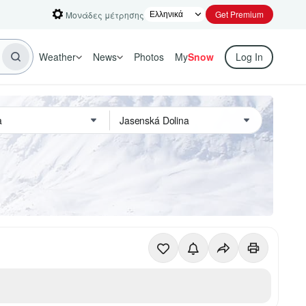
Get Premium
Μονάδες μέτρησης
Weather
News
Photos
My
Snow
Log In