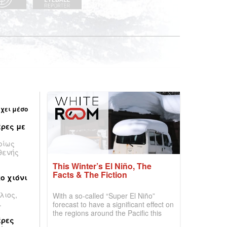
έχει μέσο
ρες με
ρίως
θενής
This Winter’s El Niño, The
Facts & The Fiction
ο χιόνι
λιος,
With a so-called “Super El Niño”
.
forecast to have a significant effect on
the regions around the Pacific this
έρες
winter, the question skiers are asking