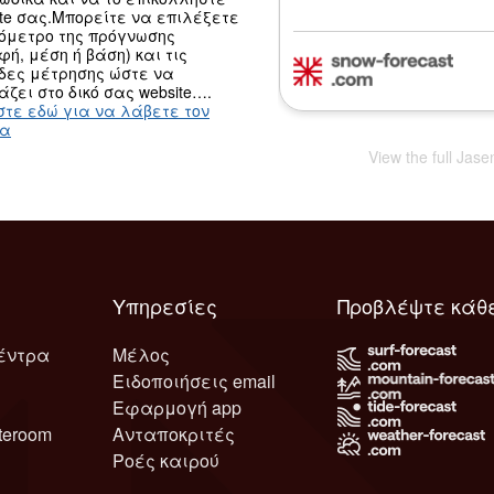
ite σας.Μπορείτε να επιλέξετε
ψόμετρο της πρόγνωσης
φή, μέση ή βάση) και τις
δες μέτρησης ώστε να
άζει στο δικό σας website….
στε εδώ για να λάβετε τον
κα
View the full Jas
Υπηρεσίες
Προβλέψτε κάθ
έντρα
Μέλος
Ειδοποιήσεις email
Εφαρμογή app
teroom
Ανταποκριτές
Ροές καιρού