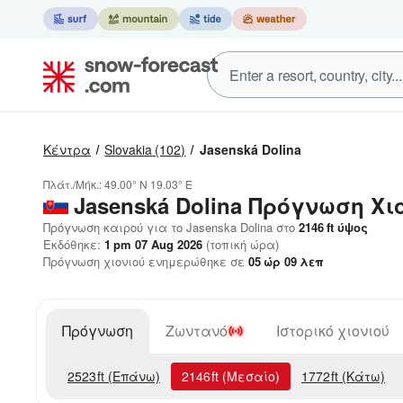
Κέντρα
Slovakia
(102)
Jasenská Dolina
Πλάτ./Μήκ.:
49.00° N
19.03° E
Jasenská Dolina
Πρόγνωση Χι
Πρόγνωση καιρού για το Jasenska Dolina στο
2146
ft
ύψος
Εκδόθηκε:
1 pm 07 Aug 2026
(τοπική ώρα)
Πρόγνωση χιονιού ενημερώθηκε σε
05
ώρ
09
λεπ
Πρόγνωση
Ζωντανό
Ιστορικό χιονιού
2523
ft
(Επάνω)
2146
ft
(Μεσαίο)
1772
ft
(Κάτω)