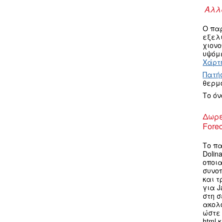
Αλλα
Ο πα
εξελ
χιον
υψόμε
Χάρτη
Πατή
θερμ
Το ό
Δωρε
Forec
Το πα
Dolin
οποια
συνο
και τ
για J
στη σ
ακολ
ώστε 
html 