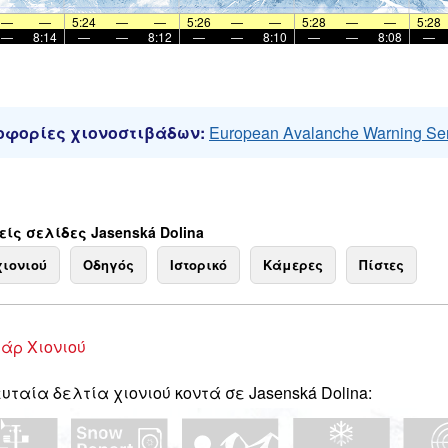
—
—
5:24
—
—
5:26
—
—
5:28
—
—
5:28
—
8:14
—
—
8:12
—
—
8:10
—
—
8:08
—
φορίες χιονοστιβάδων:
European Avalanche Warning Se
ίς σελίδες Jasenská Dolina
χιονιού
Οδηγός
Ιστορικό
Κάμερες
Πίστες
άρ Χιονιού
υταία δελτία χιονιού κοντά σε Jasenská Dolina: