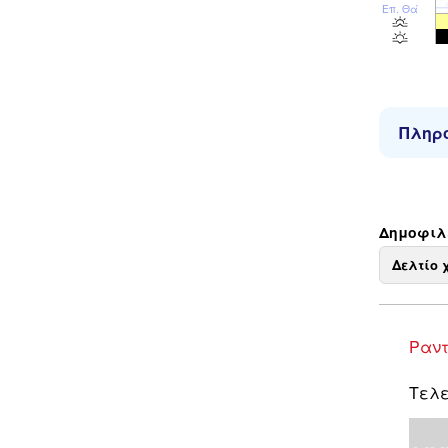
Επ. Θάλ
Πληρο
Δημοφιλε
Δελτίο 
Ραντ
Τελε