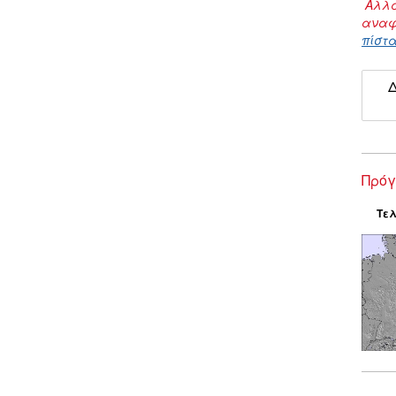
Αλλα
αναφ
πίστα
Δ
Πρόγ
Τελ