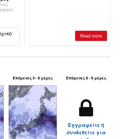
ρίως
best conditions of season so far,
λαφρύς
Australian areas open most terrain of
2026, northern hemisphere down to
two outdoor areas still open.
ορικό
Read more
Επόμενες 3 - 6 μέρες
Επόμενες 6 - 9 μέρες
Εγγραφείτε ή
συνδεθείτε για