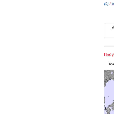
(0)
/
π
Δ
Πρόγ
Τελ