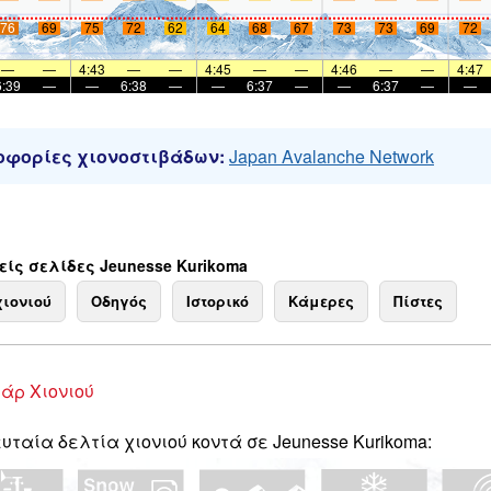
76
69
75
72
62
64
68
67
73
73
69
72
—
—
4:43
—
—
4:45
—
—
4:46
—
—
4:47
6:39
—
—
6:38
—
—
6:37
—
—
6:37
—
—
φορίες χιονοστιβάδων:
Japan Avalanche Network
ίς σελίδες Jeunesse Kurikoma
χιονιού
Οδηγός
Ιστορικό
Κάμερες
Πίστες
άρ Χιονιού
υταία δελτία χιονιού κοντά σε Jeunesse Kurikoma: