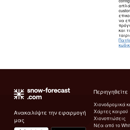
confi
απλά
custo
επικο
να επ
πρόγν
και τ
ταιρι
Πατή
κώδι
Περιηγηθείτε
Χιονοδρομικά κ
Χάρτες καιρού
Ανακαλύψτε την εφαρμογή
Χιονοπτώσεις
μας
Νέα από το Whi