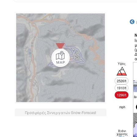
N
Ι
μ
(
Δ
α
θ
Υψος
2526
ft
1910
ft
1296
ft
βρ
mph
Προσφορές Συνεργατών Snow-Forecast
Χιόνι
χάρτης
Περ.