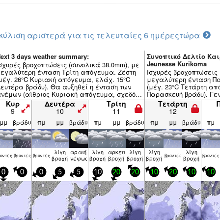
κύλιση αριστερά για τις τελευταίες 6 ημέρες
τώρα
ext 3 days weather summary:
Συνοπτικό Δελτίο Και
Jeunesse Kurikoma
σχυρές βροχοπτώσεις (συνολικά 38.0mm), με
εγαλύτερη ένταση Τρίτη απόγευμα. Ζέστη
Ισχυρές βροχοπτώσεις 
μέγ. 26°C Κυριακή απόγευμα, ελάχ. 15°C
μεγαλύτερη ένταση Π
ευτέρα βράδυ). Θα αυξηθεί η ένταση των
(μέγ. 23°C Τετάρτη απ
νέμων (αίθριος Κυριακή απόγευμα, σχεδόν
Παρασκευή βράδυ). Γε
υελλώδεις ΑΝΑ από Τρίτη βράδυ).
Κυρ
Δευτέρα
Τρίτη
Τετάρτη
9
10
11
12
μμ
βράδυ
πμ
μμ
βράδυ
πμ
μμ
βράδυ
πμ
μμ
βράδυ
πμ
λίγη
αραιή
λίγη
αρκετή
λίγη
λίγη
λίγη
ον­τές
βρον­τές
βρον­τές
βρον­τές
βρον­τές
βροχή
νέφωση
βροχή
βροχή
βροχή
βροχή
βροχή
0
0
0
5
5
10
20
20
10
20
10
10