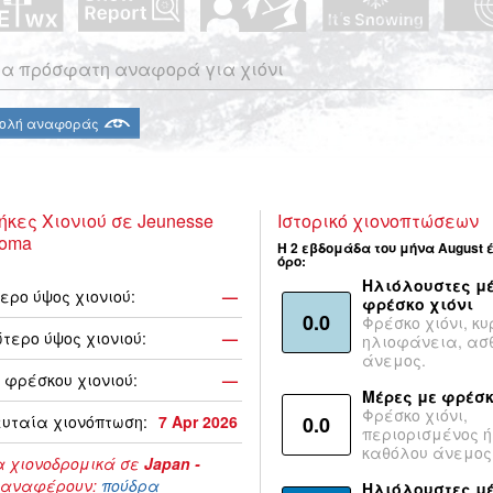
α πρόσφατη αναφορά για χιόνι
ολή αναφοράς
ήκες Χιονιού σε Jeunesse
Ιστορικό χιονοπτώσεων
koma
Η 2 εβδομάδα του μήνα August 
όρο:
Ηλιόλουστες μέ
ερο ύψος χιονιού:
—
φρέσκο χιόνι
0.0
Φρέσκο χιόνι, κυ
τερο ύψος χιονιού:
—
ηλιοφάνεια, ασ
άνεμος.
 φρέσκου χιονιού:
—
Μέρες με φρέσκ
Φρέσκο χιόνι,
υταία χιονόπτωση:
7 Apr 2026
0.0
περιορισμένος ή
καθόλου άνεμος
 χιονοδρομικά σε
Japan -
αναφέρουν:
πούδρα
Ηλιόλουστες μ