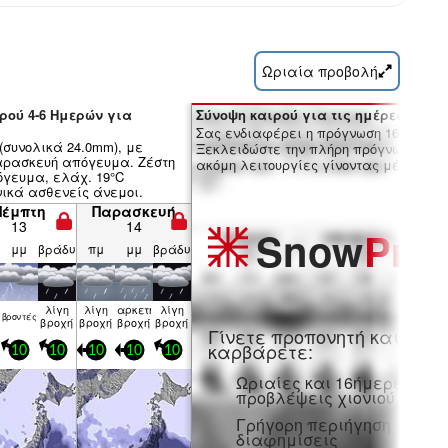
Ωριαία προβολή
ρού 4-6 Ημερών για
Σύνοψη καιρού για τις ημέρες 7-16:
Σας ενδιαφέρει η πρόγνωση 16 ημερώ
(συνολικά 24.0mm), με
Ξεκλειδώστε την πλήρη πρόγνωση και
αρασκευή απόγευμα. Ζέστη
ακόμη λειτουργίες γίνοντας μέλος Pro
όγευμα, ελάχ. 19°C
νικά ασθενείς άνεμοι.
Πέμπτη
Παρασκευή
13
14
Snow
Pro
μμ
βράδυ
πμ
μμ
βράδυ
λίγη
λίγη
αρκετή
λίγη
βρον­τές
βροχή
βροχή
βροχή
βροχή
Γίνετε προπονητή και
καρβάρετε:
10
10
10
10
10
Ωριαίες και 16ήμερες
προβλέψεις χιονιού
Γρήγορη περιήγηση χωρίς
διαφημίσεις