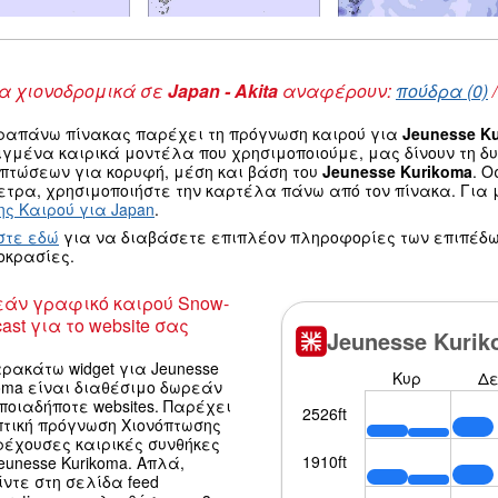
 χιονοδρομικά σε
Japan - Akita
αναφέρουν:
πούδρα (0)
ραπάνω πίνακας παρέχει τη πρόγνωση καιρού για
Jeunesse K
ιγμένα καιρικά μοντέλα που χρησιμοποιούμε, μας δίνουν τη 
οπτώσεων για κορυφή, μέση και βάση του
Jeunesse Kurikoma
. 
τρα, χρησιμοποιήστε την καρτέλα πάνω από τον πίνακα. Για μ
ς Καιρού για Japan
.
στε εδώ
για να διαβάσετε επιπλέον πληροφορίες των επιπέδω
οκρασίες.
άν γραφικό καιρού Snow-
ast για το website σας
ρακάτω widget για Jeunesse
oma είναι διαθέσιμο δωρεάν
ποιαδήποτε websites. Παρέχει
πτική πρόγνωση Χιονόπτωσης
ρέχουσες καιρικές συνθήκες
eunesse Kurikoma. Απλά,
ντε στη σελίδα feed