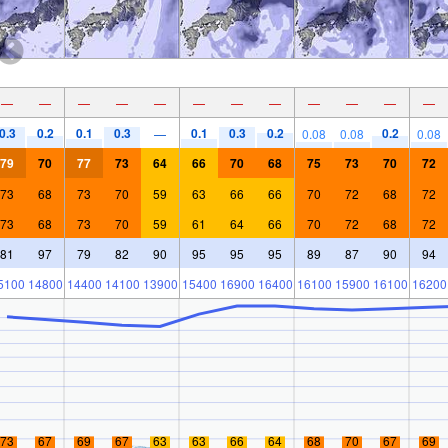
—
—
—
—
—
—
—
—
—
—
—
—
0.3
0.2
0.1
0.3
0.1
0.3
0.2
0.2
—
0.08
0.08
0.08
79
70
77
73
64
66
70
68
75
73
70
72
73
68
73
70
59
63
66
66
70
72
68
72
73
68
73
70
59
61
64
66
70
72
68
72
81
97
79
82
90
95
95
95
89
87
90
94
5100
14800
14400
14100
13900
15400
16900
16400
16100
15900
16100
16200
73
67
69
67
63
63
66
64
68
70
67
69