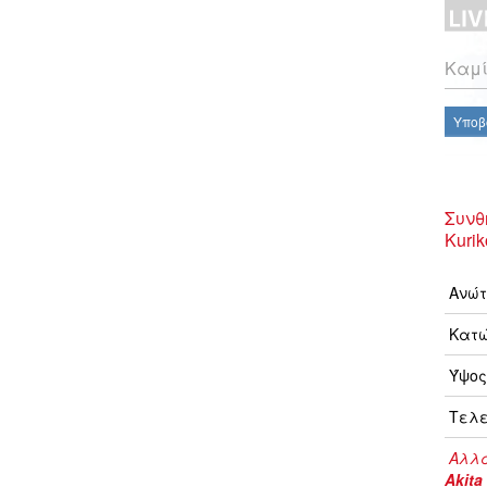
Καμί
Υποβ
Συνθ
Kuri
Ανώτ
Κατώ
Ύψος
Τελε
Αλλα
Akita