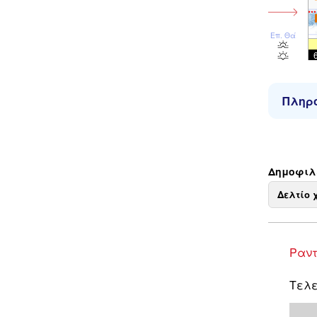
Επ. Θάλ
Πληρο
Δημοφιλε
Δελτίο 
Ραντ
Τελε