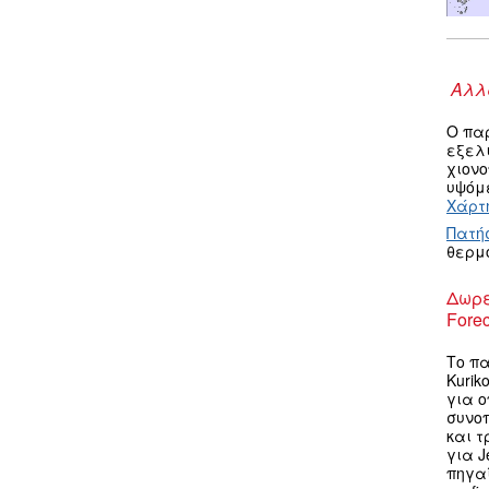
Αλλα
Ο πα
εξελ
χιον
υψόμε
Χάρτη
Πατή
θερμ
Δωρε
Forec
Το πα
Kurik
για ο
συνο
και τ
για J
πηγαί