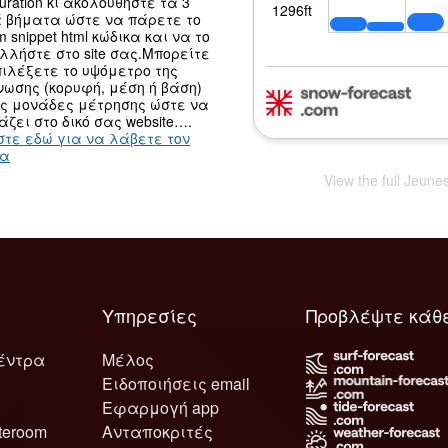
guration κι ακολουθήστε τα 3
 βήματα ώστε να πάρετε το
m snippet html κώδικα και να το
λλήστε στο site σας.Μπορείτε
ιλέξετε το υψόμετρο της
ωσης (κορυφή, μέση ή βάση)
ις μονάδες μέτρησης ώστε να
άζει στο δικό σας website….
στε εδώ για να λάβετε τον
κα
View the full Jeune
Υπηρεσίες
Προβλέψτε κάθ
έντρα
Μέλος
Ειδοποιήσεις email
Εφαρμογή app
teroom
Ανταποκριτές