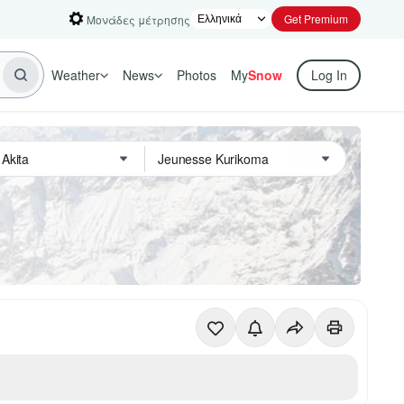
Get Premium
Μονάδες μέτρησης
Weather
News
Photos
My
Snow
Log In