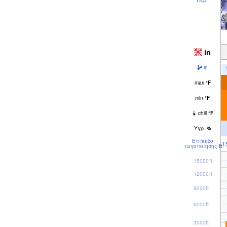
in
in
max
°
F
min
°
F
chill
°
F
Υγρ.
%
Επίπεδο
1
παγοποίησης
ft
15000ft
12000ft
9000ft
6000ft
3000ft