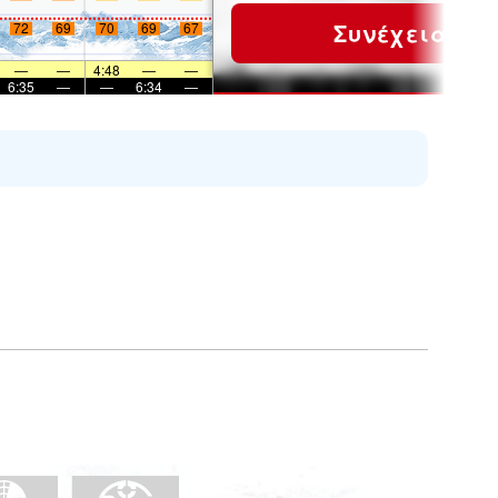
Συνέχεια
72
69
70
69
67
—
—
4:48
—
—
6:35
—
—
6:34
—