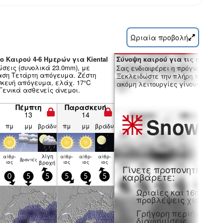
Ωριαία προβολή
ο Καιρού 4-6 Ημερών για Kiental
Σύνοψη καιρού για τις ημέρες 7
ώσεις (συνολικά 23.0mm), με
Σας ενδιαφέρει η πρόγνωση 16 
αση Τετάρτη απόγευμα. Ζέστη
Ξεκλειδώστε την πλήρη πρόγνωσ
σκευή απόγευμα, ελάχ. 17°C
ακόμη λειτουργίες γίνοντας μέλο
 Γενικά ασθενείς άνεμοι.
Πέμπτη
Παρασκευή
13
14
Snow
Pr
πμ
μμ
βράδυ
πμ
μμ
βράδυ
λίγη
αίθρ­
αίθρ­
αίθρ­
αίθρ­
βρον­τές
ιος
βροχή
ιος
ιος
ιος
Γίνετε προπονητή και
καρβάρετε:
0
5
5
5
5
5
Ωριαίες και 16ήμερε
προβλέψεις χιονιού
Γρήγορη περιήγηση χ
διαφημίσεις