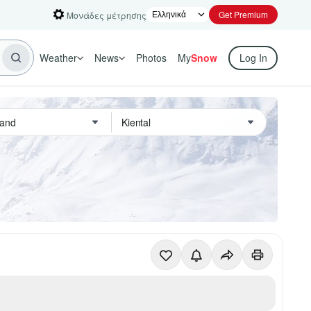
Get Premium
Μονάδες μέτρησης
Weather
News
Photos
My
Snow
Log In