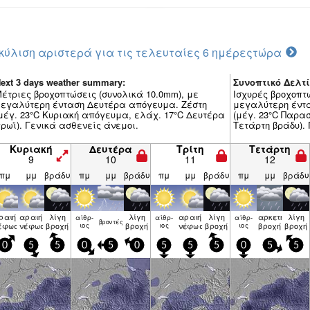
κύλιση αριστερά για τις τελευταίες 6 ημέρες
τώρα
ext 3 days weather summary:
Συνοπτικό Δελτί
έτριες βροχοπτώσεις (συνολικά 10.0mm), με
Ισχυρές βροχοπτ
εγαλύτερη ένταση Δευτέρα απόγευμα. Ζέστη
μεγαλύτερη έντ
μέγ. 23°C Κυριακή απόγευμα, ελάχ. 17°C Δευτέρα
(μέγ. 23°C Παρα
ρωϊ). Γενικά ασθενείς άνεμοι.
Τετάρτη βράδυ).
Κυριακή
Δευτέρα
Τρίτη
Τετάρτη
9
10
11
12
πμ
μμ
βράδυ
πμ
μμ
βράδυ
πμ
μμ
βράδυ
πμ
μμ
βράδυ
ραιή
αραιή
λίγη
λίγη
αραιή
λίγη
αρκετή
λίγη
αίθρ­
αίθρ­
αίθρ­
βρον­τές
έφωση
νέφωση
βροχή
ιος
βροχή
ιος
νέφωση
βροχή
ιος
βροχή
βροχή
0
5
5
0
5
0
5
5
5
0
5
5