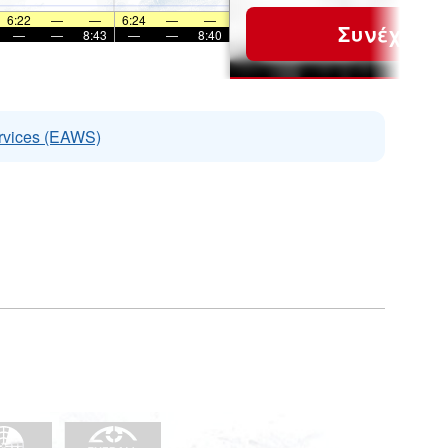
6:22
—
—
6:24
—
—
Συνέχεια
—
—
8:43
—
—
8:40
rvices (EAWS)