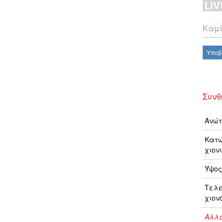
Καμί
Υποβ
Συνθ
Ανώτ
Κατώ
χιονι
Ύψος
Τελ
χιον
Αλλα