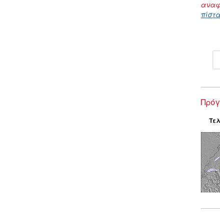
αναφ
πίστα
Πρόγ
Τελ