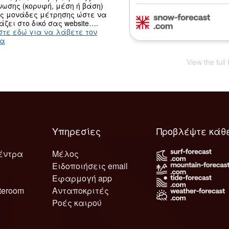
ωσης (κορυφή, μέση ή βάση)
ις μονάδες μέτρησης ώστε να
άζει στο δικό σας website….
στε εδώ για να λάβετε τον
κα
View the full
Υπηρεσίες
Προβλέψτε κάθ
έντρα
Μέλος
Ειδοποιήσεις email
Εφαρμογή app
teroom
Ανταποκριτές
Ροές καιρού