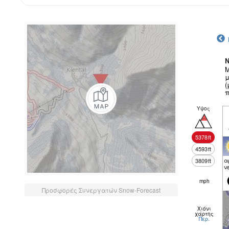
N
Μ
μ
(
π
Υψος
5378
ft
4593
ft
α
3809
ft
ν
mph
Προσφορές Συνεργατών Snow-Forecast
Χιόνι
χάρτης
Περ.