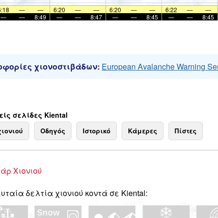
6:18
—
—
6:20
—
—
6:20
—
—
6:22
—
—
—
—
8:49
—
—
8:47
—
—
8:45
—
—
8:45
φορίες χιονοστιβάδων:
European Avalanche Warning Se
ίς σελίδες Kiental
χιονιού
Οδηγός
Ιστορικό
Κάμερες
Πίστες
άρ Χιονιού
υταία δελτία χιονιού κοντά σε Kiental: