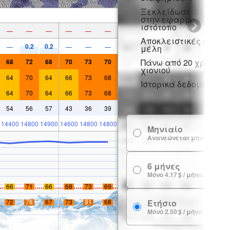
Ξεκλείδωσε πλήρη π
στην εφαρμογή και σ
ιστότοπο
—
—
—
—
—
—
Αποκλειστικές εκπτώ
0.2
0.2
—
—
—
—
μέλη
Πάνω από 20 χρόνια ι
68
72
68
70
73
70
χιονιού
64
70
64
66
73
68
Ιστορικά δεδομένα χι
64
70
64
66
73
68
54
56
57
43
36
39
14400
14800
14900
14600
14800
14800
Μηνιαίο
Ανανεώνεται μηνιαία
6 μήνες
Μόνο 4.17 $ / μήνα
66
71
66
68
73
69
Ετήσιο
72
78
67
73
81
68
Μόνο 2.50 $ / μήνα