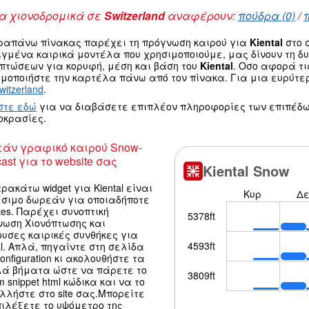
 χιονοδρομικά σε
Switzerland
αναφέρουν:
πούδρα (0)
/
ραπάνω πίνακας παρέχει τη πρόγνωση καιρού για
Kiental
στο 
ιγμένα καιρικά μοντέλα που χρησιμοποιούμε, μας δίνουν τη 
οπτώσεων για κορυφή, μέση και βάση του
Kiental
. Οσο αφορά τ
μοποιήστε την καρτέλα πάνω από τον πίνακα. Για μια ευρύτε
witzerland
.
στε εδώ
για να διαβάσετε επιπλέον πληροφορίες των επιπέδω
οκρασίες.
άν γραφικό καιρού Snow-
ast για το website σας
ρακάτω widget για Kiental είναι
έσιμο δωρεάν για οποιαδήποτε
tes. Παρέχει συνοπτική
νωση Χιονόπτωσης και
υσες καιρικές συνθήκες για
al. Απλά, πηγαίντε στη σελίδα
configuration κι ακολουθήστε τα
λά βήματα ώστε να πάρετε το
m snippet html κώδικα και να το
λλήστε στο site σας.Μπορείτε
ιλέξετε το υψόμετρο της