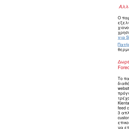
Αλλα
Ο πα
εξελ
χιον
χρησι
για S
Πατή
θερμ
Δωρε
Forec
Το πα
διαθ
websi
πρόγ
τρέχο
Kient
feed 
3 απ
custo
επικο
να επ