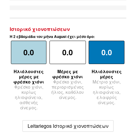
Ιστορικό χιονοπτώσεων
Η 2 εβδομάδα του μήνα August έχει μέσο όρο:
0.0
0.0
0.0
Ηλιόλουστες
Μέρες με
Ηλιόλουστες
μέρες με
φρέσκο χιόνι
μέρες
φρέσκο χιόνι
Φρέσκο χιόνι,
Μέτριο χιόνι,
Φρέσκο χιόνι,
περιορισμένος
κυρίως
κυρίως
ήλιος, καθόλου
ηλιοφάνεια,
ηλιοφάνεια,
άνεμος.
ελαφρύς
ασθενής
άνεμος.
άνεμος.
Leitariegos Ιστορικό χιονοπτώσεων