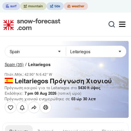
Spain
(35)
Leitariegos
Πλάτ./Μήκ.:
42.90° N
6.42° W
Leitariegos
Πρόγνωση Χιονιού
Πρόγνωση καιρού για το Leitariegos στο
5430
ft
ύψος
Εκδόθηκε:
7 pm 08 Aug 2026
(τοπική ώρα)
Πρόγνωση χιονιού ενημερώθηκε σε
03
ώρ
30
λεπ