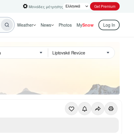
Get Premium
Μονάδες μέτρησης
Weather
News
Photos
My
Snow
Log In