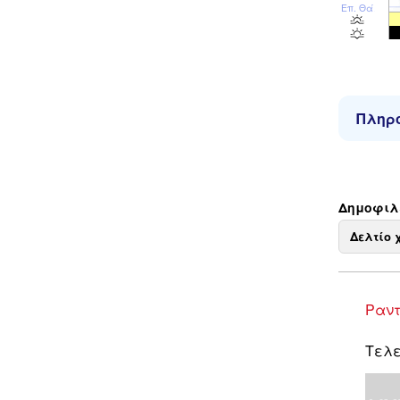
Επ. Θάλ
Πληρο
Δημοφιλε
Δελτίο 
Ραντ
Τελε