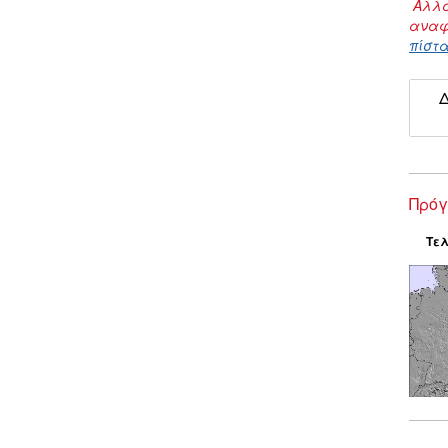
Αλλα
αναφ
πίστα
Δ
Πρόγ
Τελ