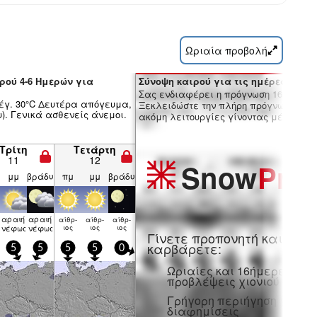
Ωριαία προβολή
ρού 4-6 Ημερών για
Σύνοψη καιρού για τις ημέρες 7-16:
Σας ενδιαφέρει η πρόγνωση 16 ημερώ
μέγ. 30°C Δευτέρα απόγευμα,
Ξεκλειδώστε την πλήρη πρόγνωση και
υ). Γενικά ασθενείς άνεμοι.
ακόμη λειτουργίες γίνοντας μέλος Pro
Τρίτη
Τετάρτη
11
12
Snow
Pro
μμ
βράδυ
πμ
μμ
βράδυ
αραιή
αραιή
αίθρ­
αίθρ­
αίθρ­
νέφωση
νέφωση
ιος
ιος
ιος
Γίνετε προπονητή και
καρβάρετε:
5
5
5
5
0
Ωριαίες και 16ήμερες
προβλέψεις χιονιού
Γρήγορη περιήγηση χωρίς
διαφημίσεις