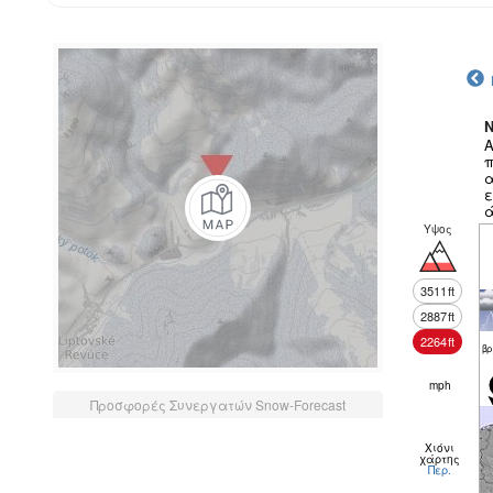
N
Α
π
α
ε
ά
Υψος
3511
ft
2887
ft
2264
ft
βρ
mph
Προσφορές Συνεργατών Snow-Forecast
Χιόνι
χάρτης
Περ.