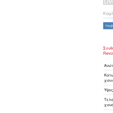
Καμί
Υποβ
Συνθ
Revú
Ανώτ
Κατώ
χιονι
Ύψος
Τελ
χιον