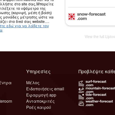
λλήστε στο site σας.Μπορείτε
ιλέξετε το υψόμετρο της
ωσης (κορυφή, μέση ή βάση)
ις μονάδες μέτρησης ώστε να
άζει στο δικό σας website….
στε εδώ για να λάβετε τον
κα
View the full Lipt
Υπηρεσίες
Προβλέψτε κάθ
έντρα
Μέλος
Ειδοποιήσεις email
Εφαρμογή app
teroom
Ανταποκριτές
Ροές καιρού