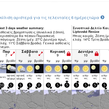
κύλιση αριστερά για τις τελευταίες 6 ημέρες
τώρα
ext 3 days weather summary:
Συνοπτικό Δελτίο Και
Liptovské Revúce
σθενείς βροχοπτώσεις (συνολικά 2.0mm),
ερισσότερο θα πέσουν Παρασκευή
Ηπιος καιρός. Ζέστη (
πόγευμα. Ζέστη (μέγ. 27°C Δευτέρα πρωϊ,
ελάχ. 14°C Τρίτη βράδ
λάχ. 11°C Σάββατο βράδυ). Γενικά ασθενείς
νεμοι.
Παρ
Σάββατο
Κυριακή
Δευτέρα
7
8
9
10
μμ
βράδυ
πμ
μμ
βράδυ
πμ
μμ
βράδυ
πμ
μμ
βράδυ
πμ
αραιή
αραιή
αίθρ­
αίθρ­
αίθρ­
αίθρ­
αίθρ­
αίθρ­
αίθρ­
αίθρ­
αίθρ­
ον­τές
νέφωση
νέφωση
ιος
ιος
ιος
ιος
ιος
ιος
ιος
ιος
ιος
10
5
5
5
0
0
5
5
5
5
5
5