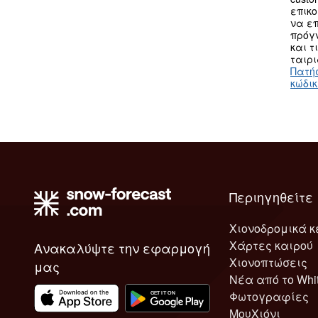
επικο
να επ
πρόγν
και τ
ταιρι
Πατή
κώδι
Περιηγηθείτε
Χιονοδρομικά κ
Χάρτες καιρού
Ανακαλύψτε την εφαρμογή
Χιονοπτώσεις
μας
Νέα από το Whi
Φωτογραφίες
ΜουΧιόνι