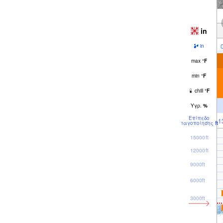
in
in
max
°
F
min
°
F
chill
°
F
Υγρ.
%
Επίπεδο
1
παγοποίησης
ft
15000ft
12000ft
9000ft
6000ft
3000ft