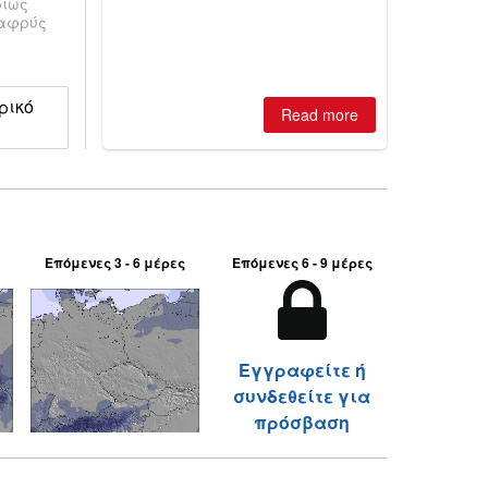
ρίως
ski areas report best conditions of
λαφρύς
season so far and larger Australian
ski centres report most terrain open
of season so far.
ρικό
Read more
Επόμενες 3 - 6 μέρες
Επόμενες 6 - 9 μέρες
Εγγραφείτε ή
συνδεθείτε για
πρόσβαση