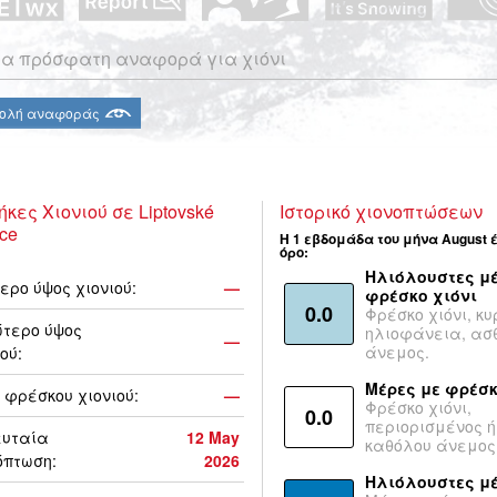
α πρόσφατη αναφορά για χιόνι
ολή αναφοράς
ήκες Χιονιού σε Liptovské
Ιστορικό χιονοπτώσεων
ce
Η 1 εβδομάδα του μήνα August 
όρο:
Ηλιόλουστες μέ
ερο ύψος χιονιού:
—
φρέσκο χιόνι
0.0
Φρέσκο χιόνι, κυ
τερο ύψος
ηλιοφάνεια, ασ
—
άνεμος.
ού:
Μέρες με φρέσκ
 φρέσκου χιονιού:
—
Φρέσκο χιόνι,
0.0
περιορισμένος ή
ευταία
12 May
καθόλου άνεμος
όπτωση:
2026
Ηλιόλουστες μ