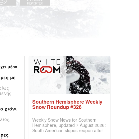
έχει μέσο
ρες με
ρίως
θενής
Southern Hemisphere Weekly
Snow Roundup #326
ο χιόνι
λιος,
Weekly Snow News for Southern
.
Hemisphere, updated 7 August 2026:
South American slopes reopen after
έρες
huge snowfalls, while New Zealand