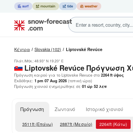
Κέντρα
Slovakia
(102)
Liptovské Revúce
Πλάτ./Μήκ.:
48.93° N
19.20° E
Liptovské Revúce
Πρόγνωση Χ
Πρόγνωση καιρού για το Liptovske Revuce στο
2264
ft
ύψος
Εκδόθηκε:
1 pm 07 Aug 2026
(τοπική ώρα)
Πρόγνωση χιονιού ενημερώθηκε σε
01
ώρ
52
λεπ
Πρόγνωση
Ζωντανό
Ιστορικό χιονιού
3511
ft
(Επάνω)
2887
ft
(Μεσαίο)
2264
ft
(Κάτω)