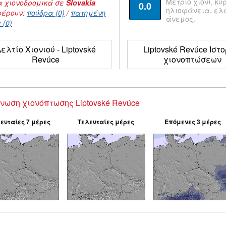
Μέτριο χιόνι, κυ
 χιονοδρομικά σε
Slovakia
0.0
ηλιοφάνεια, ε
έρουν:
πούδρα (0)
/
πατημένη
άνεμος.
 (0)
ελτίο Χιονιού - Liptovské
Liptovské Revúce Ιστο
Revúce
χιονοπτώσεων
νωση χιονόπτωσης Liptovské Revúce
ευταίες 7 μέρες
Τελευταίες μέρες
Επόμενες 3 μέρες