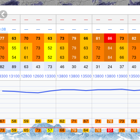
—
—
—
—
—
—
—
—
—
—
—
—
0.08
—
—
—
—
—
—
—
—
—
—
—
77
63
70
73
63
73
79
66
81
86
73
82
70
55
61
73
52
63
79
63
72
84
66
73
70
54
61
73
52
63
79
63
72
84
66
73
82
89
63
43
73
46
30
42
31
24
37
40
3300
13100
12800
12600
13300
13800
13800
13500
13800
13800
13900
13500
67
58
59
66
59
62
71
67
71
78
73
73
73
59
65
73
57
68
79
64
76
85
70
78