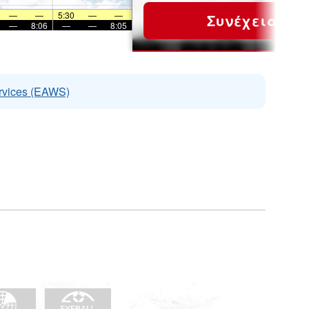
—
—
5:30
—
—
Συνέχεια
—
8:06
—
—
8:05
rvices (EAWS)