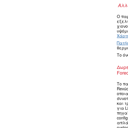
Αλλα
Ο πα
εξελ
χιον
υψόμε
Χάρτη
Πατή
θερμ
Το ό
Δωρε
Forec
Το πα
Revúc
οποια
συνο
και τ
για L
πηγαί
confi
απλά
custo