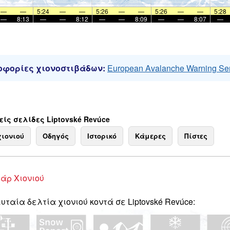
—
—
5:24
—
—
5:26
—
—
5:26
—
—
5:28
—
8:13
—
—
8:12
—
—
8:09
—
—
8:07
—
φορίες χιονοστιβάδων:
European Avalanche Warning Se
ίς σελίδες Liptovské Revúce
χιονιού
Οδηγός
Ιστορικό
Κάμερες
Πίστες
άρ Χιονιού
υταία δελτία χιονιού κοντά σε Liptovské Revúce: