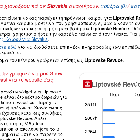
 χιονοδρομικά σε
Slovakia
αναφέρουν:
πούδρα (0)
/
πατ
ραπάνω πίνακας παρέχει τη πρόγνωση καιρού για
Liptovské R
ιγμένα καιρικά μοντέλα που χρησιμοποιούμε, μας δίνουν τη 
οπτώσεων για κορυφή, μέση και βάση του
Liptovské Revúce
. Οσ
τρα, χρησιμοποιήστε την καρτέλα πάνω από τον πίνακα. Για μ
ς Καιρού για Slovakia
.
στε εδώ
για να διαβάσετε επιπλέον πληροφορίες των επιπέδω
οκρασίες.
νομα του κέντρου γράφεται επίσης ως
Liptovske Revuce
.
άν γραφικό καιρού Snow-
ast για το website σας
ρακάτω widget για Liptovské
e είναι διαθέσιμο δωρεάν για
δήποτε websites. Παρέχει
πτική πρόγνωση Χιονόπτωσης
ρέχουσες καιρικές συνθήκες
iptovské Revúce. Απλά,
ντε στη σελίδα feed
guration κι ακολουθήστε τα 3
 βήματα ώστε να πάρετε το
m snippet html κώδικα και να το