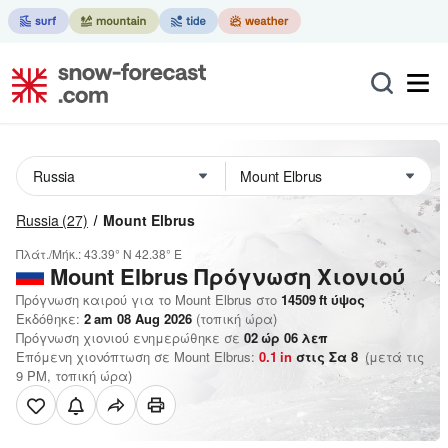
Russia
(27)
Mount Elbrus
Πλάτ./Μήκ.:
43.39° N
42.38° E
Mount Elbrus
Πρόγνωση Χιονιού
Πρόγνωση καιρού για το Mount Elbrus στο
14509
ft
ύψος
Εκδόθηκε:
2 am 08 Aug 2026
(τοπική ώρα)
Πρόγνωση χιονιού ενημερώθηκε σε
02
ώρ
06
λεπ
Επόμενη χιονόπτωση σε Mount Elbrus:
0.1
in
στις Σα 8
(μετά τις
9 PM, τοπική ώρα)