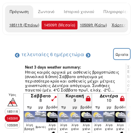
Πρόγνωση
Ζωντανό
Ιστορικό χιονιού
Πληροφορίες χ
18511
ft
(Επάνω)
14509
ft
(Μεσαίο)
10509
ft
(Κάτω)
Χάρτες κα
τελευταίες 6 ημέρες
τώρα
Ωριαία
Next 3 days weather summary:
Συ
El
Ηπιος καιρός αρχικά με ασθενείς βροχοπτώσεις
(συνολικά 9.0mm) Σάββατο απόγευμα με
Μέ
περισσότερο κρύο και ασθενείς μέχρι μέτριες
απ
χιονοπτώσεις Δευτέρα απόγευμα. Συνθήκες
0°
παγετού (μέγ. 4°C Σάββατο πρωΐ, ελάχ. -2°C
Γε
Δευτέρα βράδυ). Γενικά ασθενείς άνεμοι.
Υψος
Σάββατο
Κυριακή
Δευτέρα
8
9
10
πμ
μμ
βράδυ
πμ
μμ
βράδυ
πμ
μμ
βράδυ
π
18511
ft
14509
ft
λίγη
λίγο
λίγο
λίγο
λίγο
λίγο
λίγο
λίγο
λί
10509
ft
βρον­τές
βροχή
χιόνι
χιόνι
χιόνι
χιόνι
χιόνι
χιόνι
χιόνι
χιό