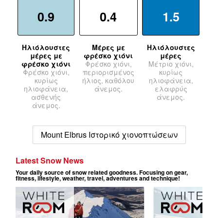
0.9
0.4
1.5
Ηλιόλουστες
Μέρες με
Ηλιόλουστες
μέρες με
φρέσκο χιόνι
μέρες
φρέσκο χιόνι
Φρέσκο χιόνι,
Μέτριο χιόνι,
Φρέσκο χιόνι,
περιορισμένος
κυρίως
κυρίως
ήλιος, καθόλου
ηλιοφάνεια,
ηλιοφάνεια,
άνεμος.
ελαφρύς
ασθενής
άνεμος.
άνεμος.
Mount Elbrus Ιστορικό χιονοπτώσεων