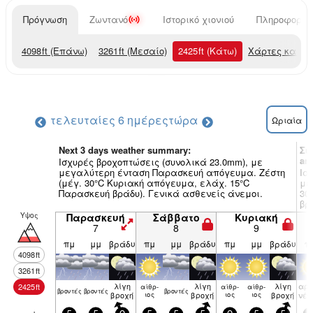
Πρόγνωση
Ζωντανό
Ιστορικό χιονιού
Πληροφορίες
4098
ft
(Επάνω)
3261
ft
(Μεσαίο)
2425
ft
(Κάτω)
Χάρτες καιρο
τελευταίες 6 ημέρες
τώρα
Ωριαία
Next 3 days weather summary:
Συ
am
Ισχυρές βροχοπτώσεις (συνολικά 23.0mm), με
μεγαλύτερη ένταση Παρασκευή απόγευμα. Ζέστη
Ισ
(μέγ. 30°C Κυριακή απόγευμα, ελάχ. 15°C
με
Παρασκευή βράδυ). Γενικά ασθενείς άνεμοι.
30
βρ
Υψος
Παρασκευή
Σάββατο
Κυριακή
7
8
9
πμ
μμ
βράδυ
πμ
μμ
βράδυ
πμ
μμ
βράδυ
π
4098
ft
3261
ft
λίγη
λίγη
λίγη
αρα
2425
ft
αίθρ­
αίθρ­
αίθρ­
βρον­τές
βρον­τές
βρον­τές
βροχή
ιος
βροχή
ιος
ιος
βροχή
νέ