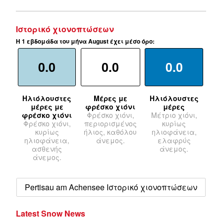
Ιστορικό χιονοπτώσεων
Η 1 εβδομάδα του μήνα August έχει μέσο όρο:
0.0
0.0
0.0
Ηλιόλουστες
Μέρες με
Ηλιόλουστες
μέρες με
φρέσκο χιόνι
μέρες
φρέσκο χιόνι
Φρέσκο χιόνι,
Μέτριο χιόνι,
Φρέσκο χιόνι,
περιορισμένος
κυρίως
κυρίως
ήλιος, καθόλου
ηλιοφάνεια,
ηλιοφάνεια,
άνεμος.
ελαφρύς
ασθενής
άνεμος.
άνεμος.
Pertisau am Achensee Ιστορικό χιονοπτώσεων