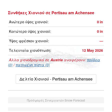
Συνθήκες Χιονιού σε Pertisau am Achensee
Ανώτερο ύψος χιονιού:
0
in
Κατώτερο ύψος χιονιού:
0
in
Ύψος φρέσκου χιονιού:
—
Τελευταία χιονόπτωση:
12 May 2026
Αλλα χιονοδρομικά σε
Austria
αναφέρουν:
πούδρα
(0)
/
πατημένη πίστα (0)
Δελτίο Χιονιού - Pertisau am Achensee
Προσφορές Συνεργατών Snow-Forecast