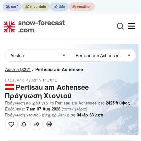
Austria
(337)
Pertisau am Achensee
Πλάτ./Μήκ.:
47.43° N
11.70° E
Pertisau am Achensee
Πρόγνωση Χιονιού
Πρόγνωση καιρού για το Pertisau am Achensee στο
2425
ft
ύψος
Εκδόθηκε:
7 am 07 Aug 2026
(τοπική ώρα)
Πρόγνωση χιονιού ενημερώθηκε σε
04
ώρ
33
λεπ