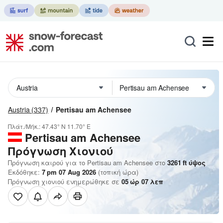
Austria
(337)
Pertisau am Achensee
Πλάτ./Μήκ.:
47.43° N
11.70° E
Pertisau am Achensee
Πρόγνωση Χιονιού
Πρόγνωση καιρού για το Pertisau am Achensee στο
3261
ft
ύψος
Εκδόθηκε:
7 pm 07 Aug 2026
(τοπική ώρα)
Πρόγνωση χιονιού ενημερώθηκε σε
05
ώρ
07
λεπ