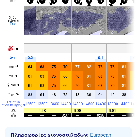
mph
0
5
5
5
0
5
5
5
5
5
Χιόνι
χάρτης
Περ.
in
—
—
—
—
—
—
—
—
—
0.2
0.1
0.
—
—
—
—
—
—
—
in
64
68
75
70
77
82
75
75
81
7
max
°
F
61
63
75
66
70
81
68
70
81
6
min
°
F
61
63
75
66
70
81
68
70
81
6
chill
°
F
88
64
48
72
48
39
64
46
38
6
Υγρ.
%
Επίπεδο
12600
13500
13600
14400
14300
14600
14400
13900
14400
141
παγοποίησης
ft
—
5:58
—
—
6:00
—
—
6:01
—
—
—
—
8:37
—
—
8:36
—
—
8:
Πληροφορίες χιονοστιβάδων:
European