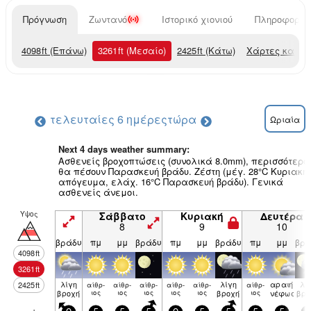
Πρόγνωση
Ζωντανό
Ιστορικό χιονιού
Πληροφορίες
4098
ft
(Επάνω)
3261
ft
(Μεσαίο)
2425
ft
(Κάτω)
Χάρτες καιρο
τελευταίες 6 ημέρες
τώρα
Ωριαία
Next 4 days weather summary:
Ασθενείς βροχοπτώσεις (συνολικά 8.0mm), περισσότερο
θα πέσουν Παρασκευή βράδυ. Ζέστη (μέγ. 28°C Κυριακή
απόγευμα, ελάχ. 16°C Παρασκευή βράδυ). Γενικά
ασθενείς άνεμοι.
Υψος
Σάββατο
Κυριακή
Δευτέρα
8
9
10
βράδυ
πμ
μμ
βράδυ
πμ
μμ
βράδυ
πμ
μμ
βρά
4098
ft
3261
ft
λίγη
λίγη
αραιή
λί
2425
ft
αίθρ­
αίθρ­
αίθρ­
αίθρ­
αίθρ­
αίθρ­
βροχή
ιος
ιος
ιος
ιος
ιος
βροχή
ιος
νέφωση
βρο