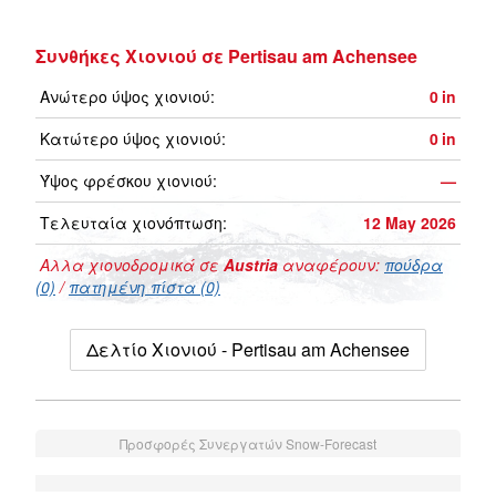
Συνθήκες Χιονιού σε Pertisau am Achensee
Ανώτερο ύψος χιονιού:
0
in
Κατώτερο ύψος χιονιού:
0
in
Ύψος φρέσκου χιονιού:
—
Τελευταία χιονόπτωση:
12 May 2026
Αλλα χιονοδρομικά σε
Austria
αναφέρουν:
πούδρα
(0)
/
πατημένη πίστα (0)
Δελτίο Χιονιού - Pertisau am Achensee
Προσφορές Συνεργατών Snow-Forecast