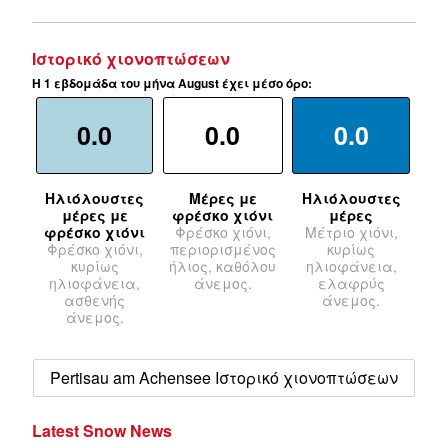
Ιστορικό χιονοπτώσεων
Η 1 εβδομάδα του μήνα August έχει μέσο όρο:
0.0
0.0
0.0
Ηλιόλουστες
Μέρες με
Ηλιόλουστες
μέρες με
φρέσκο χιόνι
μέρες
φρέσκο χιόνι
Φρέσκο χιόνι,
Μέτριο χιόνι,
Φρέσκο χιόνι,
περιορισμένος
κυρίως
κυρίως
ήλιος, καθόλου
ηλιοφάνεια,
ηλιοφάνεια,
άνεμος.
ελαφρύς
ασθενής
άνεμος.
άνεμος.
Pertisau am Achensee Ιστορικό χιονοπτώσεων